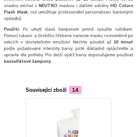
snadno míchat s
NEUTRO
maskou i dalšími odstíny
HD Colors
Flash Mask
, což umožňuje profesionální personalizaci barevných
výsledků.
Použití:
Po umytí vlasů šamponem jemně vysušte ručníkem.
Pomocí rukavic a širokého hřebene naneste masku rovnoměrně po
sekcích v dostatečném množství. Nechte působit až
10 minut
podle požadované intenzity barvy, poté důkladně opláchněte a
upravte dle potřeby. Pro delší výdrž barvy doporučujeme používat
bezsulfátové šampony
.
Související zboží
14
TOP produkt