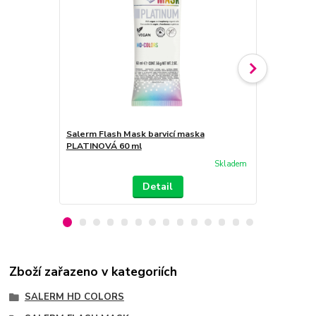
Salerm Flash Mask barvicí maska
Salerm Flas
PLATINOVÁ 60 ml
PLATINOVÁ 
Skladem
Detail
Zboží zařazeno v kategoriích
SALERM HD COLORS