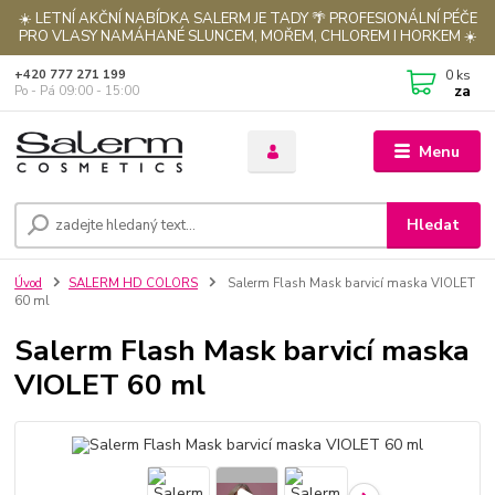
☀️ LETNÍ AKČNÍ NABÍDKA SALERM JE TADY 🌴 PROFESIONÁLNÍ PÉČE
PRO VLASY NAMÁHANÉ SLUNCEM, MOŘEM, CHLOREM I HORKEM ☀️
0
ks
+420 777 271 199
za
Po - Pá 09:00 - 15:00
Menu
Hledat
Úvod
SALERM HD COLORS
Salerm Flash Mask barvicí maska VIOLET
60 ml
Salerm Flash Mask barvicí maska
VIOLET 60 ml