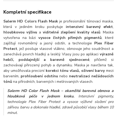
Kompletní specifikace
Salerm HD Colors Flash Mask
je profesionální tónovací maska,
která v jediném kroku poskytuje
intenzivní barevný efekt
,
hloubkovou výživu
a
viditelné zlepšení kvality vlasů
. Maska
vytvořena na bázi
vysoce čistých přímých pigmentů
, které
zajišťují rovnoměrný a jasný odstín, a technologie
Plex Fiber
Protect
, jež posiluje vlasové vlákno, obnovuje jeho soudržnost a
zanechává povrch hladký a lesklý. Vlasy jsou po aplikaci
výrazně
hebčí, poddajnější a barevně sjednocené
, přičemž si
zachovávají přirozený pohyb a dynamiku. Maska je navržena tak,
aby umožňovala precizní
korekci tónu vlasů, oživení barvy
mezi
barvením,
prohloubení odstínu
nebo
neutralizaci nežádoucích
tónů
na přírodních, barvených i melírovaných vlasech.
Salerm HD Color Flash Mask – okamžitá barevná obnova a
hloubková péče v jednom kroku.
Intenzivní pigmenty,
technologie Plex Fiber Protect a vysoce výživné složení pro
zářivou barvu a dokonale hladké, zdravě působící vlasy během 10
minut.