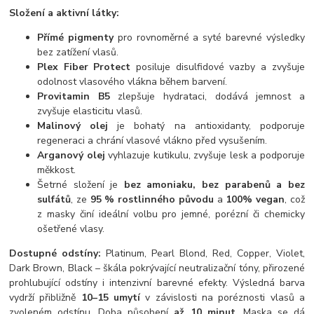
Složení a aktivní látky:
Přímé pigmenty
pro rovnoměrné a syté barevné výsledky
bez zatížení vlasů.
Plex Fiber Protect
posiluje disulfidové vazby a zvyšuje
odolnost vlasového vlákna během barvení.
Provitamin B5
zlepšuje hydrataci, dodává jemnost a
zvyšuje elasticitu vlasů.
Malinový olej
je bohatý na antioxidanty, podporuje
regeneraci a chrání vlasové vlákno před vysušením.
Arganový olej
vyhlazuje kutikulu, zvyšuje lesk a podporuje
měkkost.
Šetrné složení je
bez amoniaku, bez parabenů a bez
sulfátů
, ze
95 % rostlinného původu
a
100% vegan
, což
z masky činí ideální volbu pro jemné, porézní či chemicky
ošetřené vlasy.
Dostupné odstíny:
Platinum, Pearl Blond, Red, Copper, Violet,
Dark Brown, Black – škála pokrývající neutralizační tóny, přirozené
prohlubující odstíny i intenzivní barevné efekty. Výsledná barva
vydrží přibližně
10–15 umytí
v závislosti na poréznosti vlasů a
zvoleném odstínu. Doba působení
až 10 minut
. Maska se dá