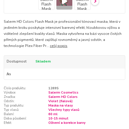
Salerm HD Colors Flash Mask je profesionální tónovací maska, která v
jediném kroku poskytuje intenzivní barevný efekt, hloubkovou výživu a
viditelné zlepšení kvality vlasů. Maska vytvořena na bázi vysoce čistých
přímých pigmentů, které zajišťují rovnoměrný a jasný odstín, a
technologie Plex Fiber Pr...
celý popis
Dostupnost
Skladem
/
ks
Číslo produktu:
1269S
Výrobce:
Salerm Cosmetics
Značka:
Salerm HD Colors
Odstín:
Violet (fialová)
Typ produktu:
Maska na vlasy
Typ vlasů:
Všechny typy vlasů
Balení:
60 ml
Doba působení:
10-15 minut
Efekt:
Oživení a korekce barvy