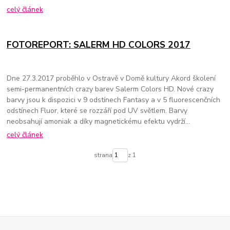
celý článek
FOTOREPORT: SALERM HD COLORS 2017
Dne 27.3.2017 proběhlo v Ostravě v Domě kultury Akord školení
semi-permanentních crazy barev Salerm Colors HD. Nové crazy
barvy jsou k dispozici v 9 odstínech Fantasy a v 5 fluorescenčních
odstínech Fluor, které se rozzáří pod UV světlem. Barvy
neobsahují amoniak a díky magnetickému efektu vydrží...
celý článek
strana
z 1