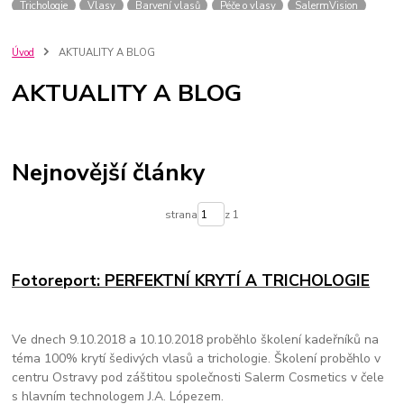
Trichologie
Vlasy
Barvení vlasů
Péče o vlasy
SalermVision
Kadeřník
Barvy na vlasy
Praha
Novinky
salerm cosmetics
Blond
Pleťová kosmetika
GDPR
pro kadeřníky
Úvod
AKTUALITY A BLOG
ochrana osobních údajů
hd colors
barvení
fotoreport
kaps filler
AKTUALITY A BLOG
keratin shot
Odbarvování
Fotoreport
Vegan
Barvení vlasy
Barva na vlasy
Salerm Cosmetcs
Soutěž
Léto
Vši
Dětská kosmetika
Pro děti
Brvení
Inspirace
Nejnovější články
strana
z 1
Fotoreport: PERFEKTNÍ KRYTÍ A TRICHOLOGIE
Ve dnech 9.10.2018 a 10.10.2018 proběhlo školení kadeřníků na
téma 100% krytí šedivých vlasů a trichologie. Školení proběhlo v
centru Ostravy pod záštitou společnosti Salerm Cosmetics v čele
s hlavním technologem J.A. Lópezem.