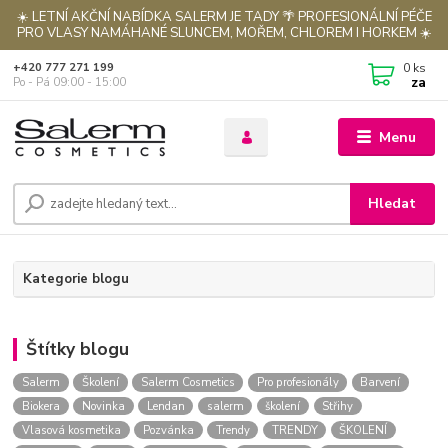
☀️ LETNÍ AKČNÍ NABÍDKA SALERM JE TADY 🌴 PROFESIONÁLNÍ PÉČE
PRO VLASY NAMÁHANÉ SLUNCEM, MOŘEM, CHLOREM I HORKEM ☀️
0
ks
+420 777 271 199
za
Po - Pá 09:00 - 15:00
Menu
Hledat
Kategorie blogu
Štítky blogu
Salerm
Školení
Salerm Cosmetics
Pro profesionály
Barvení
Biokera
Novinka
Lendan
salerm
školení
Střihy
Vlasová kosmetika
Pozvánka
Trendy
TRENDY
ŠKOLENÍ