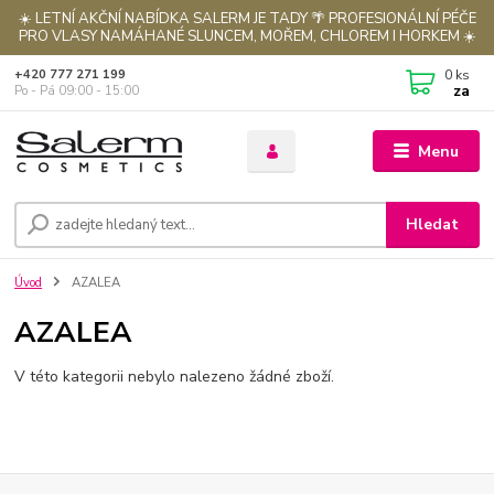
☀️ LETNÍ AKČNÍ NABÍDKA SALERM JE TADY 🌴 PROFESIONÁLNÍ PÉČE
PRO VLASY NAMÁHANÉ SLUNCEM, MOŘEM, CHLOREM I HORKEM ☀️
0
ks
+420 777 271 199
za
Po - Pá 09:00 - 15:00
Menu
Hledat
Úvod
AZALEA
AZALEA
V této kategorii nebylo nalezeno žádné zboží.