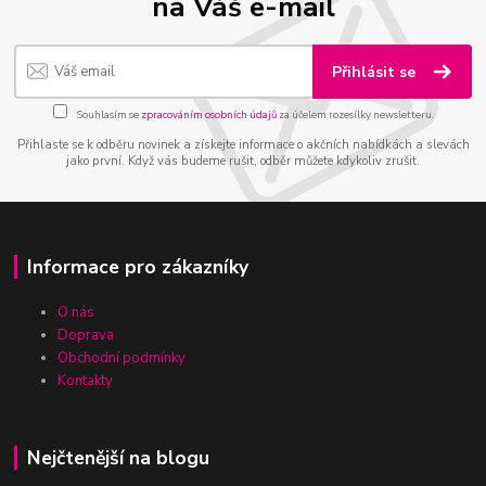
na Váš e-mail
Přihlásit se
Souhlasím se
zpracováním osobních údajů
za účelem rozesílky newsletteru.
Přihlaste se k odběru novinek a získejte informace o akčních nabídkách a slevách
jako první. Když vás budeme rušit, odběr můžete kdykoliv zrušit.
Informace pro zákazníky
O nás
Doprava
Obchodní podmínky
Kontakty
Nejčtenější na blogu