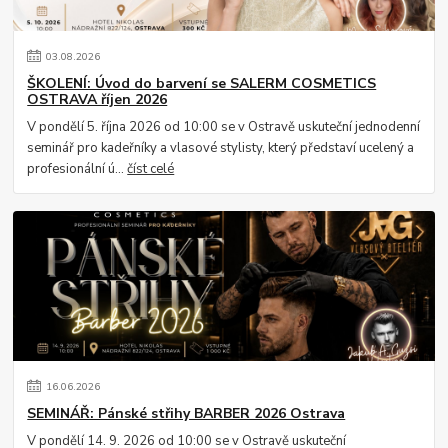
03
.
08
.
2026
ŠKOLENÍ: Úvod do barvení se SALERM COSMETICS
OSTRAVA říjen 2026
V pondělí 5. října 2026 od 10:00 se v Ostravě uskuteční jednodenní
seminář pro kadeřníky a vlasové stylisty, který představí ucelený a
profesionální ú...
číst celé
16
.
06
.
2026
SEMINÁŘ: Pánské střihy BARBER 2026 Ostrava
V pondělí 14. 9. 2026 od 10:00 se v Ostravě uskuteční