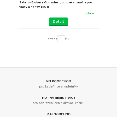
Salerm Biokera Gummies gumové vitamíny pro
vlasy a nehty 150 g
Skladem
Detail
strana
z 1
VELKOOBCHOD
pro kadeřnice a kadeřníky
NUTNÁ REGISTRACE
pro zobrazení cen a aktivaci košíku
MALOOBCHOD