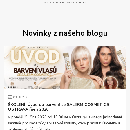
www.kosmetikasalerm.cz
Novinky z našeho blogu
03
.
08
.
2026
ŠKOLENÍ: Úvod do barvení se SALERM COSMETICS
OSTRAVA říjen 2026
V pondělí 5. října 2026 od 10:00 se v Ostravě uskuteční jednodenní
seminář pro kadeřníky a vlasové stylisty, který představí ucelený a
profesionální ú...
číst celé