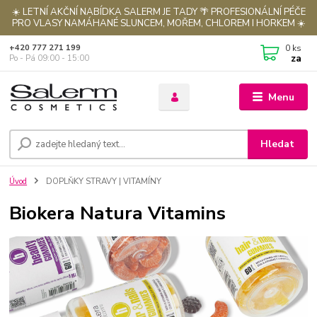
☀️ LETNÍ AKČNÍ NABÍDKA SALERM JE TADY 🌴 PROFESIONÁLNÍ PÉČE
PRO VLASY NAMÁHANÉ SLUNCEM, MOŘEM, CHLOREM I HORKEM ☀️
0
ks
+420 777 271 199
za
Po - Pá 09:00 - 15:00
Menu
Hledat
Úvod
DOPLŇKY STRAVY | VITAMÍNY
Biokera Natura Vitamins