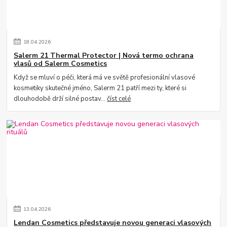
18
.
04
.
2026
Salerm 21 Thermal Protector | Nová termo ochrana
vlasů od Salerm Cosmetics
Když se mluví o péči, která má ve světě profesionální vlasové
kosmetiky skutečné jméno, Salerm 21 patří mezi ty, které si
dlouhodobě drží silné postav...
číst celé
13
.
04
.
2026
Lendan Cosmetics představuje novou generaci vlasových