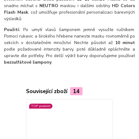
snadno míchat s
NEUTRO
maskou i dalšími odstíny
HD Colors
Flash Mask
, což umožňuje profesionální personalizaci barevných
výsledků.
Použití:
Po umytí vlasů šamponem jemně vysušte ručníkem.
Pomocí rukavic a širokého hřebene naneste masku rovnoměrně po
sekcích v dostatečném množství. Nechte působit až
10 minut
podle požadované intenzity barvy, poté důkladně opláchněte a
upravte dle potřeby. Pro delší výdrž barvy doporučujeme používat
bezsulfátové šampony
.
Související zboží
14
TOP produkt