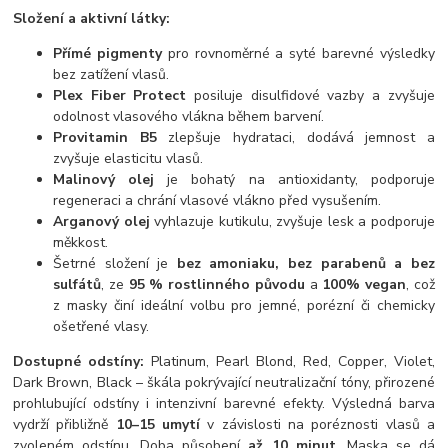
Složení a aktivní látky:
Přímé pigmenty
pro rovnoměrné a syté barevné výsledky
bez zatížení vlasů.
Plex Fiber Protect
posiluje disulfidové vazby a zvyšuje
odolnost vlasového vlákna během barvení.
Provitamin B5
zlepšuje hydrataci, dodává jemnost a
zvyšuje elasticitu vlasů.
Malinový olej
je bohatý na antioxidanty, podporuje
regeneraci a chrání vlasové vlákno před vysušením.
Arganový olej
vyhlazuje kutikulu, zvyšuje lesk a podporuje
měkkost.
Šetrné složení je
bez amoniaku, bez parabenů a bez
sulfátů
, ze
95 % rostlinného původu
a
100% vegan
, což
z masky činí ideální volbu pro jemné, porézní či chemicky
ošetřené vlasy.
Dostupné odstíny:
Platinum, Pearl Blond, Red, Copper, Violet,
Dark Brown, Black – škála pokrývající neutralizační tóny, přirozené
prohlubující odstíny i intenzivní barevné efekty. Výsledná barva
vydrží přibližně
10–15 umytí
v závislosti na poréznosti vlasů a
zvoleném odstínu. Doba působení
až 10 minut
. Maska se dá