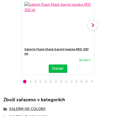
Salerm Flash Mask barvicí maska RED 300
Salerm Flas
ml
PLATINOVÁ 
Skladem
Detail
Zboží zařazeno v kategoriích
SALERM HD COLORS