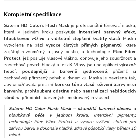
Kompletní specifikace
Salerm HD Colors Flash Mask
je profesionální tónovací maska,
která v jediném kroku poskytuje
intenzivní barevný efekt
,
hloubkovou výživu
a
viditelné zlepšení kvality vlasů
. Maska
vytvořena na bázi
vysoce čistých přímých pigmentů
, které
zajišťují rovnoměrný a jasný odstín, a technologie
Plex Fiber
Protect
, jež posiluje vlasové vlákno, obnovuje jeho soudržnost a
zanechává povrch hladký a lesklý. Vlasy jsou po aplikaci
výrazně
hebčí, poddajnější a barevně sjednocené
, přičemž si
zachovávají přirozený pohyb a dynamiku. Maska je navržena tak,
aby umožňovala precizní
korekci tónu vlasů, oživení barvy
mezi
barvením,
prohloubení odstínu
nebo
neutralizaci nežádoucích
tónů
na přírodních, barvených i melírovaných vlasech.
Salerm HD Color Flash Mask – okamžitá barevná obnova a
hloubková péče v jednom kroku.
Intenzivní pigmenty,
technologie Plex Fiber Protect a vysoce výživné složení pro
zářivou barvu a dokonale hladké, zdravě působící vlasy během 10
minut.