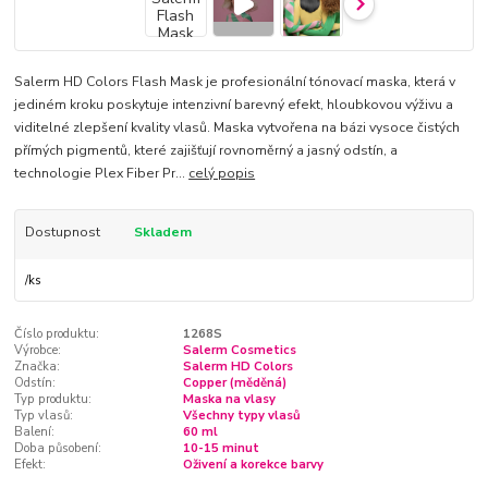
Salerm HD Colors Flash Mask je profesionální tónovací maska, která v
jediném kroku poskytuje intenzivní barevný efekt, hloubkovou výživu a
viditelné zlepšení kvality vlasů. Maska vytvořena na bázi vysoce čistých
přímých pigmentů, které zajišťují rovnoměrný a jasný odstín, a
technologie Plex Fiber Pr...
celý popis
Dostupnost
Skladem
/
ks
Číslo produktu:
1268S
Výrobce:
Salerm Cosmetics
Značka:
Salerm HD Colors
Odstín:
Copper (měděná)
Typ produktu:
Maska na vlasy
Typ vlasů:
Všechny typy vlasů
Balení:
60 ml
Doba působení:
10-15 minut
Efekt:
Oživení a korekce barvy