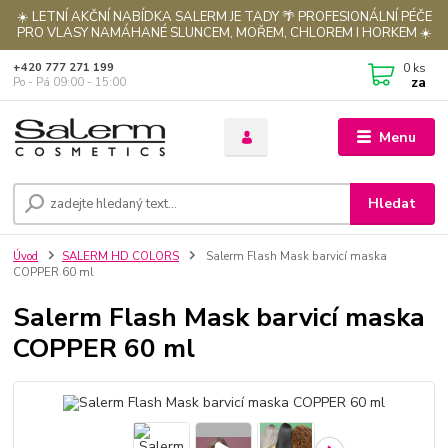
☀️ LETNÍ AKČNÍ NABÍDKA SALERM JE TADY 🌴 PROFESIONÁLNÍ PÉČE
PRO VLASY NAMÁHANÉ SLUNCEM, MOŘEM, CHLOREM I HORKEM ☀️
0
ks
+420 777 271 199
za
Po - Pá 09:00 - 15:00
Menu
Hledat
Úvod
SALERM HD COLORS
Salerm Flash Mask barvicí maska
COPPER 60 ml
Salerm Flash Mask barvicí maska
COPPER 60 ml