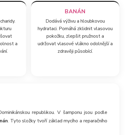
BANÁN
charidy.
Dodává výživu a hloubkovou
ukturu
hydrataci. Pomáhá zklidnit vlasovou
pšovat
pokožku, zlepšit pružnost a
dolnost a
udržovat vlasové vlákno odolnější a
ání.
zdravěji působící.
 Dominikánskou republikou. V šamponu jsou podle
anán
. Tyto složky tvoří základ mycího a reparačního