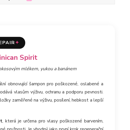
EPAIR
✦
ican Spirit
 kokosovým mlékem, yukou a banánem
ální obnovující šampon pro poškozené, oslabené a
dodává vlasům výživu, ochranu a podporu pevnosti.
složky zaměřené na výživu, posílení, hebkost a lepší
it
, která je určena pro vlasy poškozené barvením,
 pružnosti. Je vhodný jako první krok regenerační