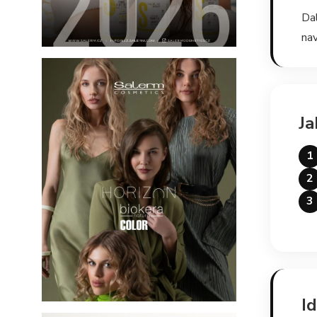
Da
nav
J
1
2
3
I