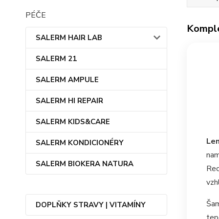
PÉČE
Komple
SALERM HAIR LAB
SALERM 21
SALERM AMPULE
SALERM HI REPAIR
SALERM KIDS&CARE
Le
SALERM KONDICIONÉRY
nam
SALERM BIOKERA NATURA
Rec
vzh
Šam
DOPLŇKY STRAVY | VITAMÍNY
tep