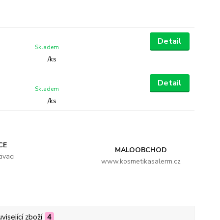
Detail
Skladem
/
ks
Detail
Skladem
/
ks
CE
MALOOBCHOD
ivaci
www.kosmetikasalerm.cz
visející zboží
4