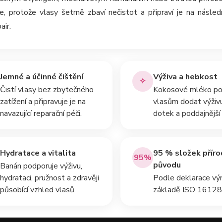
e, protože vlasy šetrně zbaví nečistot a připraví je na násl
air.
Jemné a účinné čištění
Výživa a hebkost
✧
Čistí vlasy bez zbytečného
Kokosové mléko p
zatížení a připravuje je na
vlasům dodat výživu
navazující reparační péči.
dotek a poddajnější
Hydratace a vitalita
95 % složek příro
95%
původu
Banán podporuje výživu,
hydrataci, pružnost a zdravěji
Podle deklarace výr
působící vzhled vlasů.
základě ISO 16128