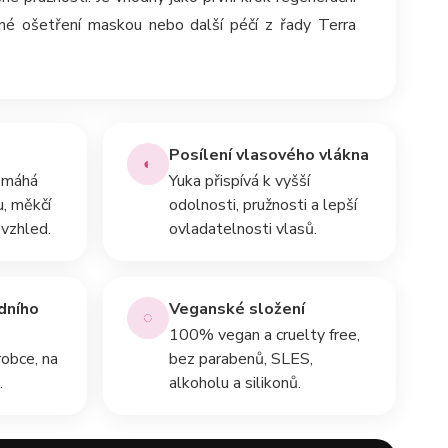
edné ošetření maskou nebo další péčí z řady Terra
Posílení vlasového vlákna
◐
omáhá
Yuka přispívá k vyšší
, měkčí
odolnosti, pružnosti a lepší
 vzhled.
ovladatelnosti vlasů.
dního
Veganské složení
◌
100% vegan a cruelty free,
obce, na
bez parabenů, SLES,
.
alkoholu a silikonů.