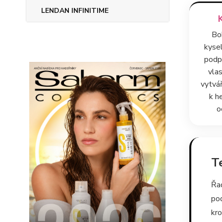
LENDAN INFINITIME
Bo
kyse
podp
vlas
vytvář
k h
o
T
Řa
po
kro