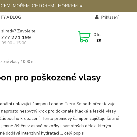
NCEM, MOŘEM, CHLOREM I HORKEM ☀️
TY A BLOG
Přihlášení
 si rady? Zavolejte.
0
ks
 777 271 199
za
á 09:00 - 15:00
ozené vlasy 1000 ml
pon pro poškozené vlasy
ionální uhlazující šampon Lendan Terra Smooth představuje
a naprosto nezbytný krok pro dokonale hladké a lesklé vlasy
žádoucího krepacení. Tento prémiový šampon zajišťuje šetrné
i jemné čištění vlasové pokožky i samotných délek, kterým
ně dodává intenzivní hydrataci ...
celý popis