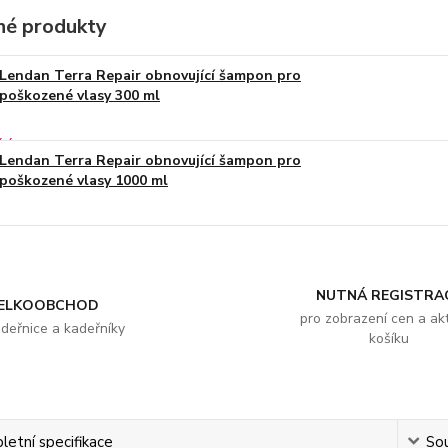
é produkty
Lendan Terra Repair obnovující šampon pro
poškozené vlasy 300 ml
Lendan Terra Repair obnovující šampon pro
poškozené vlasy 1000 ml
NUTNÁ REGISTRA
ELKOOBCHOD
pro zobrazení cen a akt
adeřnice a kadeřníky
košíku
etní specifikace
Sou