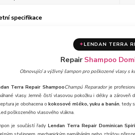
tní specifikace
LENDAN TERRA R
✦
Repair
Shampoo Domin
Obnovující a výživný šampon pro poškozené vlasy s
ndan Terra Repair Shampoo
Champú Reparador
je profesion
áhané vlasy. Jemně čistí vlasovou pokožku i délky a zároveň 
eptura je obohacena o
kokosové mléko, yuku a banán
, tedy 
led poškozeného vlasového vlákna.
pon je součástí řady
Lendan Terra Repair Dominican Spir
elným stylingem, mechanickým namáháním nebo ztrátou přirozené