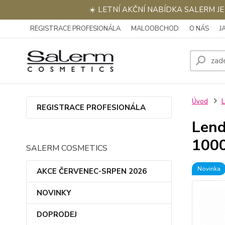
☀️ LETNÍ AKČNÍ NABÍDKA SALERM J
REGISTRACE PROFESIONÁLA
MALOOBCHOD
O NÁS
J
Úvod
REGISTRACE PROFESIONÁLA
Lend
100
SALERM COSMETICS
Novinka
AKCE ČERVENEC-SRPEN 2026
NOVINKY
DOPRODEJ