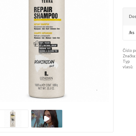
Dos
/
ks
Číslo p
Značka:
Typ
vlasů: