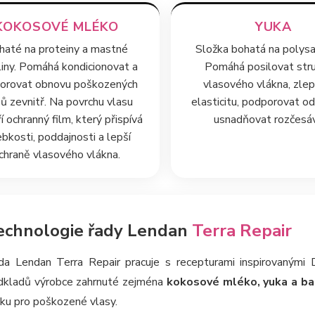
KOKOSOVÉ MLÉKO
YUKA
haté na proteiny a mastné
Složka bohatá na polysa
liny. Pomáhá kondicionovat a
Pomáhá posilovat str
orovat obnovu poškozených
vlasového vlákna, zle
ů zevnitř. Na povrchu vlasu
elasticitu, podporovat o
í ochranný film, který přispívá
usnadňovat rozčesáv
ebkosti, poddajnosti a lepší
chraně vlasového vlákna.
echnologie řady Lendan
Terra Repair
da Lendan Terra Repair pracuje s recepturami inspirovanými
dkladů výrobce zahrnuté zejména
kokosové mléko, yuka a b
ku pro poškozené vlasy.