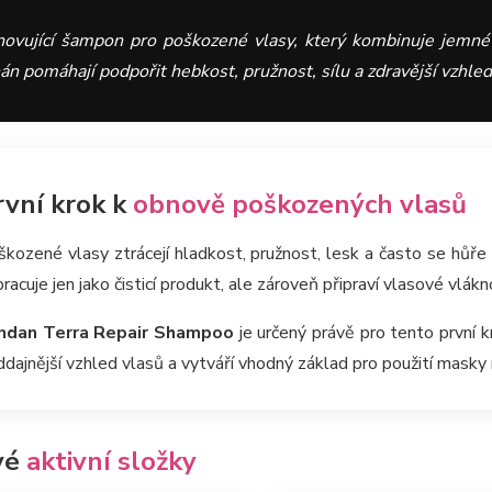
ovující šampon pro poškozené vlasy, který kombinuje jemné 
án pomáhají podpořit hebkost, pružnost, sílu a zdravější vzhled 
rvní krok k
obnově poškozených vlasů
kozené vlasy ztrácejí hladkost, pružnost, lesk a často se hůře 
racuje jen jako čisticí produkt, ale zároveň připraví vlasové vlák
ndan Terra Repair Shampoo
je určený právě pro tento první k
dajnější vzhled vlasů a vytváří vhodný základ pro použití masky 
vé
aktivní složky