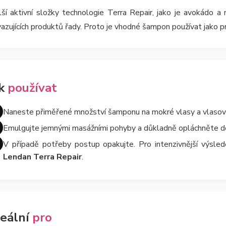
lší aktivní složky technologie Terra Repair, jako je avokádo 
azujících produktů řady. Proto je vhodné šampon používat jako pr
ak
používat
Naneste přiměřené množství šamponu na mokré vlasy a vlasov
Emulgujte jemnými masážními pohyby a důkladně opláchněte 
V případě potřeby postup opakujte. Pro intenzivnější výsled
Lendan Terra Repair
.
deální
pro