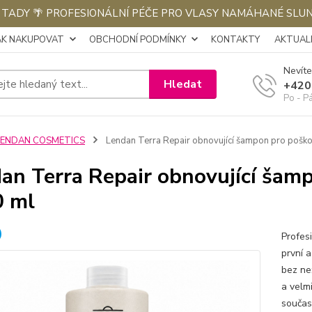
E TADY 🌴 PROFESIONÁLNÍ PÉČE PRO VLASY NAMÁHANÉ SLU
AK NAKUPOVAT
OBCHODNÍ PODMÍNKY
KONTAKTY
AKTUALI
Nevíte
Hledat
+420
Po - P
LENDAN COSMETICS
Lendan Terra Repair obnovující šampon pro pošk
an Terra Repair obnovující šam
0 ml
Profes
první 
bez ne
a velm
součas