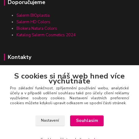
Doporučujeme
Salerm BIOplastia
Salerm HD Colors
Biokera Natura Colors
Katalog Salerm Cosmetics 2024
Kontakty
S cookies si náš web hned více
vychutnáte
Zákaznická linka Salerm.cz
+420 777 271 199
Pro základní funkčnost, zpříjemnění používání webu, analytické
účely a v případě udělení souhlasu také pro účely cílení reklamy
využíváme soubory cookies. Nastavení vlastních preferencí
salerm@salerm.cz
cookies můžete kdykoli upravit odkazem ve spodní části stránek.
Souhlasím
Nastavení