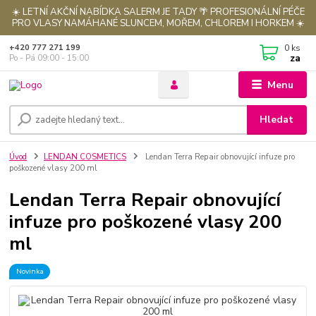
☀️ LETNÍ AKČNÍ NABÍDKA SALERM JE TADY 🌴 PROFESIONÁLNÍ PÉČE
PRO VLASY NAMÁHANÉ SLUNCEM, MOŘEM, CHLOREM I HORKEM ☀️
0
ks
+420 777 271 199
za
Po - Pá 09:00 - 15:00
Menu
Hledat
Úvod
LENDAN COSMETICS
Lendan Terra Repair obnovující infuze pro
poškozené vlasy 200 ml
Lendan Terra Repair obnovující
infuze pro poškozené vlasy 200
ml
Novinka