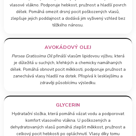
vlasové vlákno. Podporuje hebkost, pružnost a hladší povrch
délek. Pomáhá omezit drsný pocit poškozených vlasů,
zlepšuje jejich poddajnost a dodává jim vyživený vzhled bez
těžkého nánosu.
AVOKÁDOVÝ OLEJ
Persea Gratissima Oil
přináší vlasům lipidovou výživu, která
je důležitá u suchých, křehkých a chemicky namáhaných
délek. Pomáhá obnovit pocit měkkosti, podporuje pružnost a
zanechává vlasy hladší na dotek. Přispívá k lesklejšímu a
zdravěji působícímu výsledku.
GLYCERIN
Hydratační složka, která pomáhá vázat vodu a podporovat
komfort vlasového vlákna. U poškozených a
dehydratovaných vlasů pomáhá zlepšit měkkost, pružnost a
celkový pocit hebkosti po opláchnutí. Vlasy díky tomu