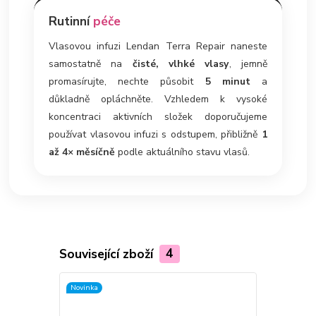
Rutinní
péče
Vlasovou infuzi Lendan Terra Repair naneste
samostatně na
čisté, vlhké vlasy
, jemně
promasírujte, nechte působit
5 minut
a
důkladně opláchněte. Vzhledem k vysoké
koncentraci aktivních složek doporučujeme
používat vlasovou infuzi s odstupem, přibližně
1
až 4× měsíčně
podle aktuálního stavu vlasů.
Související zboží
4
Novinka
Novinka