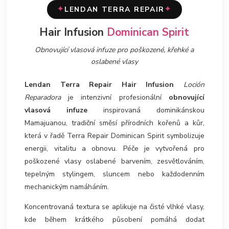
✦
✦
LENDAN TERRA REPAIR
Hair Infusion
Dominican Spirit
Obnovující vlasová infuze pro poškozené, křehké a
oslabené vlasy
Lendan Terra Repair Hair Infusion
L
oción
Reparadora
je intenzivní profesionální
obnovující
vlasová infuze
inspirovaná dominikánskou
Mamajuanou, tradiční směsí přírodních kořenů a kůr,
která v řadě Terra Repair Dominican Spirit symbolizuje
energii, vitalitu a obnovu. Péče je vytvořená pro
poškozené vlasy oslabené barvením, zesvětlováním,
tepelným stylingem, sluncem nebo každodenním
mechanickým namáháním.
Koncentrovaná textura se aplikuje na čisté vlhké vlasy,
kde během krátkého působení pomáhá dodat