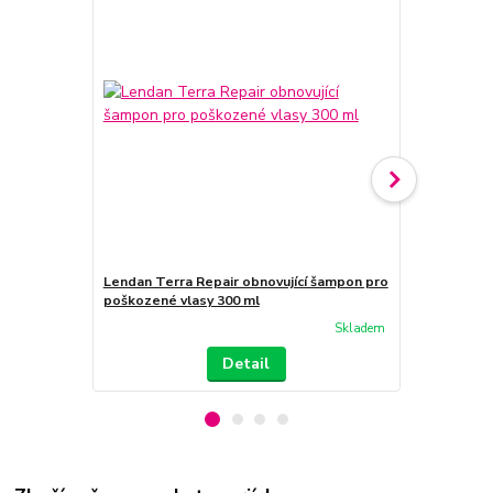
Lendan Terra Repair obnovující šampon pro
Lendan Terr
poškozené vlasy 300 ml
poškozené v
Skladem
Detail