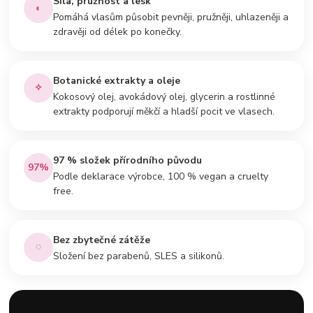
Síla, pružnost a lesk
◐
Pomáhá vlasům působit pevněji, pružněji, uhlazeněji a
zdravěji od délek po konečky.
Botanické extrakty a oleje
✧
Kokosový olej, avokádový olej, glycerin a rostlinné
extrakty podporují měkčí a hladší pocit ve vlasech.
97 % složek přírodního původu
97%
Podle deklarace výrobce, 100 % vegan a cruelty
free.
Bez zbytečné zátěže
◌
Složení bez parabenů, SLES a silikonů.
“