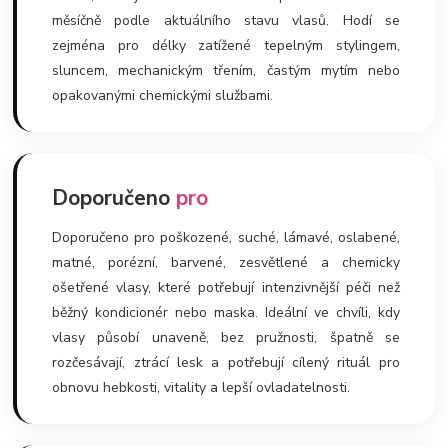
měsíčně podle aktuálního stavu vlasů. Hodí se
zejména pro délky zatížené tepelným stylingem,
sluncem, mechanickým třením, častým mytím nebo
opakovanými chemickými službami.
Doporučeno
pro
Doporučeno pro poškozené, suché, lámavé, oslabené,
matné, porézní, barvené, zesvětlené a chemicky
ošetřené vlasy, které potřebují intenzivnější péči než
běžný kondicionér nebo maska. Ideální ve chvíli, kdy
vlasy působí unaveně, bez pružnosti, špatně se
rozčesávají, ztrácí lesk a potřebují cílený rituál pro
obnovu hebkosti, vitality a lepší ovladatelnosti.