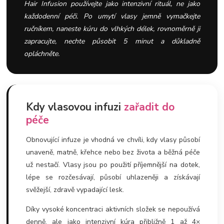
Hair Infusion používejte jako intenzivní rituál, ne jako
každodenní péči. Po umytí vlasy jemně vymačkejte
ručníkem, naneste kúru do vlhkých délek, rovnoměrně ji
zapracujte, nechte působit 5 minut a důkladně
opláchněte.
Kdy vlasovou infuzi
zařadit do
péče
Obnovující infuze je vhodná ve chvíli, kdy vlasy působí
unaveně, matně, křehce nebo bez života a běžná péče
už nestačí. Vlasy jsou po použití příjemnější na dotek,
lépe se rozčesávají, působí uhlazeněji a získávají
svěžejší, zdravě vypadající lesk.
Díky vysoké koncentraci aktivních složek se nepoužívá
denně, ale jako intenzivní kúra přibližně 1 až 4×