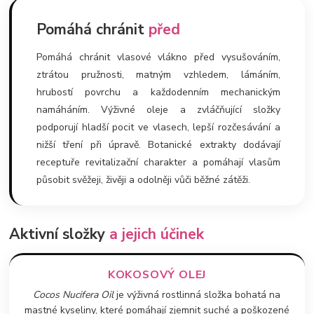
Pomáhá chránit
před
Pomáhá chránit vlasové vlákno před vysušováním,
ztrátou pružnosti, matným vzhledem, lámáním,
hrubostí povrchu a každodenním mechanickým
namáháním. Výživné oleje a zvláčňující složky
podporují hladší pocit ve vlasech, lepší rozčesávání a
nižší tření při úpravě. Botanické extrakty dodávají
receptuře revitalizační charakter a pomáhají vlasům
působit svěžeji, živěji a odolněji vůči běžné zátěži.
Aktivní složky
a jejich účinek
KOKOSOVÝ OLEJ
Cocos Nucifera Oil
je výživná rostlinná složka bohatá na
mastné kyseliny, které pomáhají zjemnit suché a poškozené