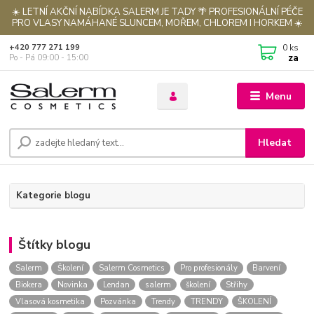
☀️ LETNÍ AKČNÍ NABÍDKA SALERM JE TADY 🌴 PROFESIONÁLNÍ PÉČE
PRO VLASY NAMÁHANÉ SLUNCEM, MOŘEM, CHLOREM I HORKEM ☀️
0
ks
+420 777 271 199
za
Po - Pá 09:00 - 15:00
Menu
Hledat
Kategorie blogu
Štítky blogu
Salerm
Školení
Salerm Cosmetics
Pro profesionály
Barvení
Biokera
Novinka
Lendan
salerm
školení
Střihy
Vlasová kosmetika
Pozvánka
Trendy
TRENDY
ŠKOLENÍ