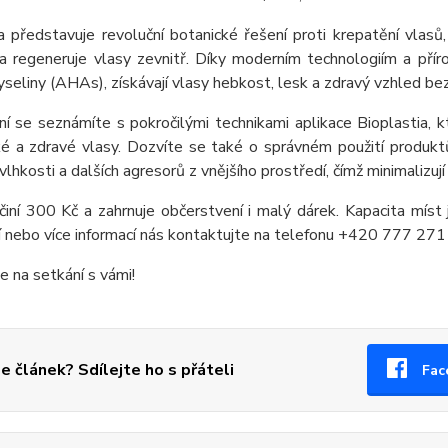
a představuje revoluční botanické řešení proti krepatění vlasů,
a regeneruje vlasy zevnitř. Díky moderním technologiím a příro
seliny (AHAs), získávají vlasy hebkost, lesk a zdravý vzhled b
ní se seznámíte s pokročilými technikami aplikace Bioplastia,
é a zdravé vlasy. Dozvíte se také o správném použití produktů,
 vlhkosti a dalších agresorů z vnějšího prostředí, čímž minimalizuj
činí 300 Kč a zahrnuje občerstvení i malý dárek. Kapacita míst
í nebo více informací nás kontaktujte na telefonu +420 777 271 1
 na setkání s vámi!
se článek? Sdílejte ho s přáteli
Fac