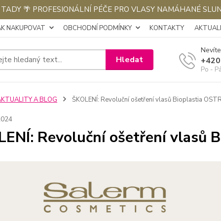
E TADY 🌴 PROFESIONÁLNÍ PÉČE PRO VLASY NAMÁHANÉ SLU
AK NAKUPOVAT
OBCHODNÍ PODMÍNKY
KONTAKTY
AKTUALI
Nevíte
Hledat
+420
Po - P
AKTUALITY A BLOG
ŠKOLENÍ: Revoluční ošetření vlasů Bioplastia OS
2024
ENÍ: Revoluční ošetření vlasů