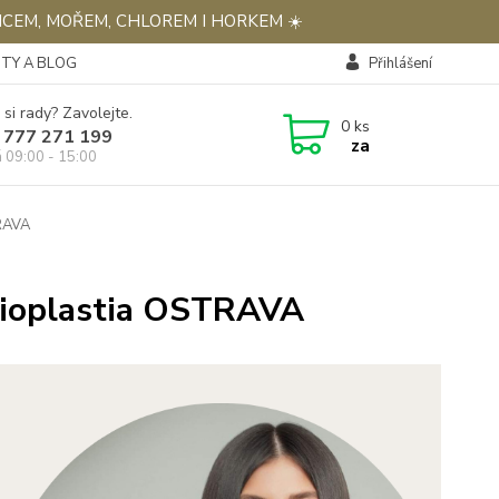
NCEM, MOŘEM, CHLOREM I HORKEM ☀️
TY A BLOG
Přihlášení
 si rady? Zavolejte.
0
ks
 777 271 199
za
á 09:00 - 15:00
TRAVA
 Bioplastia OSTRAVA