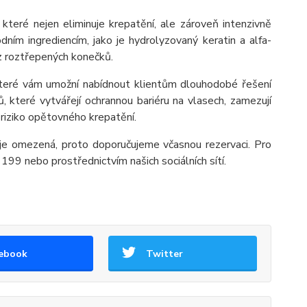
 které nejen eliminuje krepatění, ale zároveň intenzivně
dním ingrediencím, jako je hydrolyzovaný keratin a alfa-
ez roztřepených konečků.
 které vám umožní nabídnout klientům dlouhodobé řešení
 které vytvářejí ochrannou bariéru na vlasech, zamezují
í riziko opětovného krepatění.
 je omezená, proto doporučujeme včasnou rezervaci. Pro
99 nebo prostřednictvím našich sociálních sítí.
ebook
Twitter