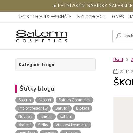
☀️ LETNÍ AKČNÍ NABÍDKA SALERM J
REGISTRACE PROFESIONÁLA
MALOOBCHOD
O NÁS
J
Úvod
Kategorie blogu
22
.
11
.
ŠKOL
Štítky blogu
Salerm
Školení
Salerm Cosmetics
Pro profesionály
Barvení
Biokera
Novinka
Lendan
salerm
školení
Střihy
Vlasová kosmetika