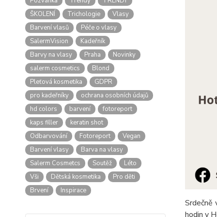
Pozvánka
Trendy
TRENDY
ŠKOLENÍ
Trichologie
Vlasy
Barvení vlasů
Péče o vlasy
SalermVision
Kadeřník
Barvy na vlasy
Praha
Novinky
salerm cosmetics
Blond
Pleťová kosmetika
GDPR
pro kadeřníky
ochrana osobních údajů
hd colors
barvení
fotoreport
kaps filler
keratin shot
Odbarvování
Fotoreport
Vegan
Barvení vlasy
Barva na vlasy
Salerm Cosmetcs
Soutěž
Léto
Vši
Dětská kosmetika
Pro děti
Brvení
Inspirace
Srdečně 
hodin v H