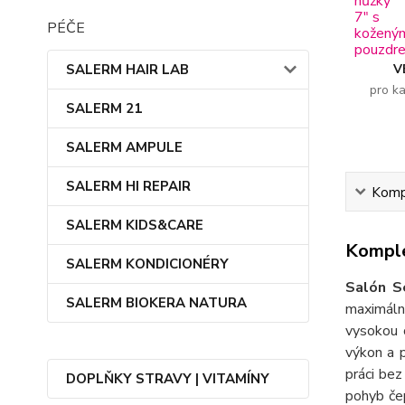
PÉČE
V
SALERM HAIR LAB
pro k
SALERM 21
SALERM AMPULE
SALERM HI REPAIR
Kompl
SALERM KIDS&CARE
Komple
SALERM KONDICIONÉRY
Salón Se
SALERM BIOKERA NATURA
maximál
vysokou o
výkon a 
práci be
DOPLŇKY STRAVY | VITAMÍNY
pohyb če