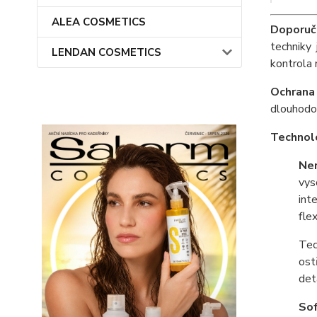
ALEA COSMETICS
Doporuč
techniky
LENDAN COSMETICS
kontrola
Ochrana 
dlouhodob
Technol
Ne
vys
int
fle
Tec
ost
det
Sof