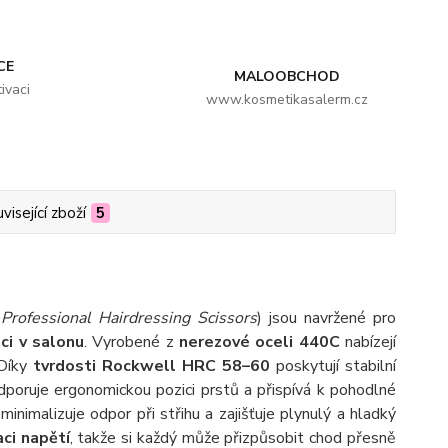
CE
MALOOBCHOD
ivaci
www.kosmetikasalerm.cz
visející zboží
5
Professional Hairdressing Scissors
) jsou navržené pro
ci v salonu
. Vyrobené z
nerezové oceli 440C
nabízejí
 Díky
tvrdosti Rockwell HRC 58–60
poskytují stabilní
poruje ergonomickou pozici prstů a přispívá k pohodlné
minimalizuje odpor při střihu a zajišťuje plynulý a hladký
ci napětí
, takže si každý může přizpůsobit chod přesně