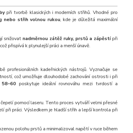
by
při tvorbě klasických i moderních střihů. Vhodné pro
ing nebo střih volnou rukou
, kde je důležitá maximální
í snižovat
nadměrnou zátěž ruky, prstů a zápěstí
při
což přispívá k plynulejší práci a menší únavě.
bě profesionálních kadeřnických nástrojů. Vyznačuje se
tností, což umožňuje dlouhodobé zachování ostrosti i při
 58–60
poskytuje ideální rovnováhu mezi tvrdostí a
čepelí pomocí laseru. Tento proces vytváří velmi přesné
lí při práci. Výsledkem je hladší střih a lepší kontrola při
rozenou polohu prstů a minimalizoval napětí v ruce během