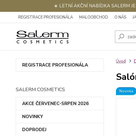
☀️ LETNÍ AKČNÍ NABÍDKA SALERM J
REGISTRACE PROFESIONÁLA
MALOOBCHOD
O NÁS
J
Úvod
REGISTRACE PROFESIONÁLA
Saló
SALERM COSMETICS
Novinka
AKCE ČERVENEC-SRPEN 2026
NOVINKY
DOPRODEJ