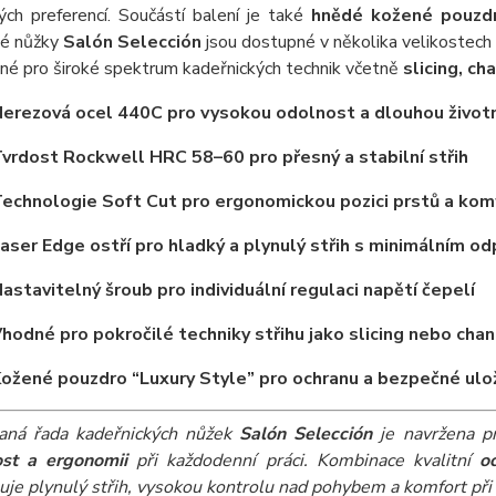
ých preferencí. Součástí balení je také
hnědé kožené pouzdr
ké nůžky
Salón Selección
jsou dostupné v několika velikostech (5
né pro široké spektrum kadeřnických technik včetně
slicing, ch
erezová ocel 440C pro vysokou odolnost a dlouhou život
vrdost Rockwell HRC 58–60 pro přesný a stabilní střih
echnologie Soft Cut pro ergonomickou pozici prstů a komf
aser Edge ostří pro hladký a plynulý střih s minimálním o
astavitelný šroub pro individuální regulaci napětí čepelí
hodné pro pokročilé techniky střihu jako slicing nebo chan
ožené pouzdro “Luxury Style” pro ochranu a bezpečné ulo
aná řada kadeřnických nůžek
Salón Selección
je navržena pr
ost a ergonomii
při každodenní práci. Kombinace kvalitní
o
je plynulý střih, vysokou kontrolu nad pohybem a komfort při