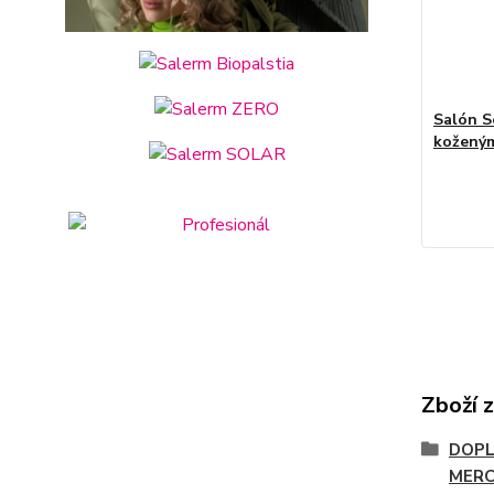
Salón S
kožený
Zboží 
DOPL
MERC