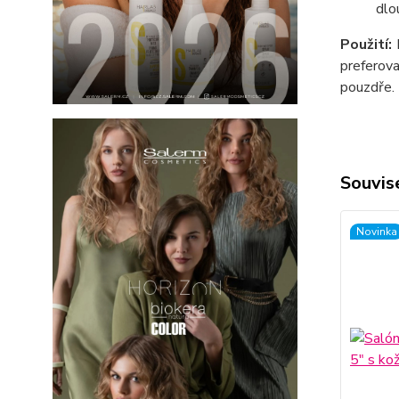
dlo
Použití:
P
preferov
pouzdře.
Souvise
Novinka