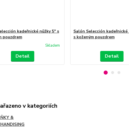
elección kadeřnické nůžky 5" s
Salón Selección kadeřnické 
m pouzdrem
s koženým pouzdrem
Skladem
Detail
Detail
zařazeno v kategoriích
ŇKY &
HANDISING