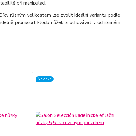
bilitě při manipulaci.
Díky různým velikostem lze zvolit ideální variantu podle
ravidelně promazat kloub nůžek a uchovávat v ochranném
Novinka
No