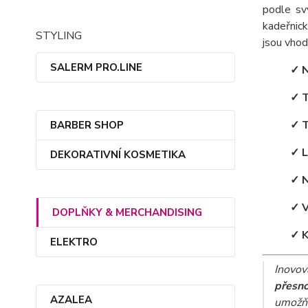
podle sv
kadeřnic
STYLING
jsou vhod
SALERM PRO.LINE
✓ N
✓ T
✓ T
BARBER SHOP
✓ L
DEKORATIVNÍ KOSMETIKA
✓ N
✓ V
DOPLŇKY & MERCHANDISING
✓ K
ELEKTRO
Inovov
přesn
AZALEA
umožňu