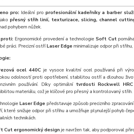
eno pro:
Ideální pro
profesionální kadeřníky a barber služ
 jako
přesný střih linií, texturizace, slicing, channel cutt
 nad pohybem nůžek.
proti:
Ergonomické provedení a technologie
Soft Cut
pomáhaj
é práci. Precizní ostří
Laser Edge
minimalizuje odpor při střihu, 
ogie:
rezová ocel 440C
je vysoce kvalitní ocel používaná při výro
okou odolností proti opotřebení, stabilitou ostří a dlouhou živo
enzivním používání. Díky optimální
tvrdosti Rockwell HRC
xibilitou materiálu, což je klíčové pro přesný a kontrolovaný střih.
hnologie
Laser Edge
představuje způsob precizního zpracování 
ří, které snižuje odpor při střihu a umožňuje plynulejší pohyb čepe
ailních technikách.
t Cut ergonomický design
je navržen tak, aby podporoval při