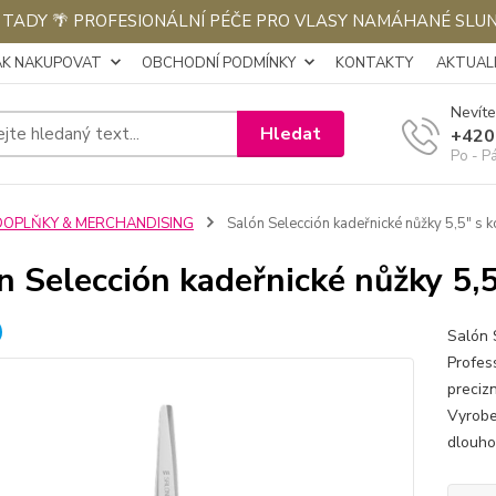
E TADY 🌴 PROFESIONÁLNÍ PÉČE PRO VLASY NAMÁHANÉ SLU
AK NAKUPOVAT
OBCHODNÍ PODMÍNKY
KONTAKTY
AKTUALI
Nevíte
Hledat
+420
Po - P
DOPLŇKY & MERCHANDISING
Salón Selección kadeřnické nůžky 5,5" s
n Selección kadeřnické nůžky 5
Salón 
Profes
precizn
Vyrobe
dlouhou