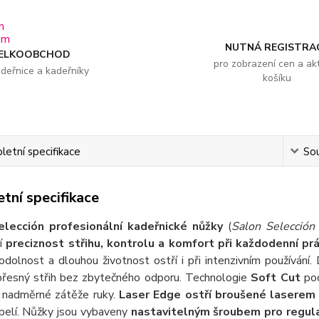
NUTNÁ REGISTRA
ELKOOBCHOD
pro zobrazení cen a akt
adeřnice a kadeřníky
košíku
etní specifikace
Sou
tní specifikace
lección profesionální kadeřnické nůžky
(
Salon Selección 
ní
preciznost střihu, kontrolu a komfort při každodenní prá
dolnost a dlouhou životnost ostří i při intenzivním používání.
přesný střih bez zbytečného odporu. Technologie
Soft Cut
pod
z nadměrné zátěže ruky.
Laser Edge ostří broušené laserem
pelí. Nůžky jsou vybaveny
nastavitelným šroubem pro regula