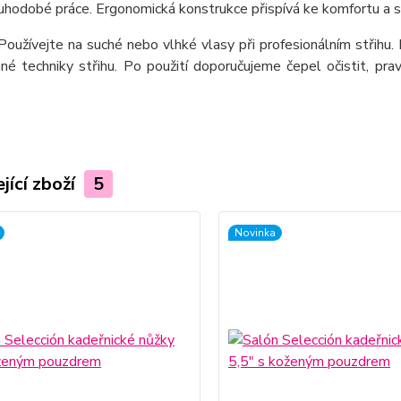
uhodobé práce. Ergonomická konstrukce přispívá ke komfortu a sta
oužívejte na suché nebo vlhké vlasy při profesionálním střihu. 
ané techniky střihu. Po použití doporučujeme čepel očistit, p
jící zboží
5
Novinka