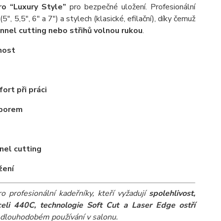
o “Luxury Style”
pro bezpečné uložení. Profesionální
", 5,5", 6" a 7") a stylech (klasické, efilační), díky čemuž
annel cutting nebo střihů volnou rukou
.
nost
ort při práci
dporem
nel cutting
žení
o profesionální kadeřníky, kteří vyžadují
spolehlivost,
celi 440C, technologie Soft Cut a Laser Edge ostří
 dlouhodobém používání v salonu.