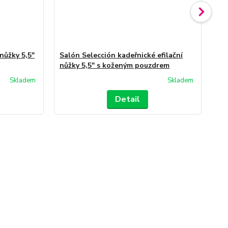
nůžky 5,5"
Salón Selección kadeřnické efilační
Sa
nůžky 5,5" s koženým pouzdrem
ko
Skladem
Skladem
Detail