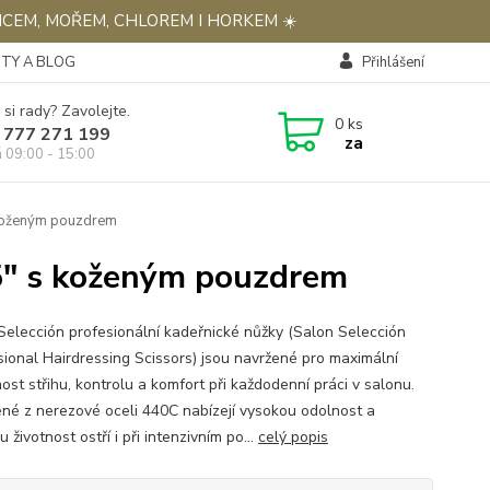
NCEM, MOŘEM, CHLOREM I HORKEM ☀️
TY A BLOG
Přihlášení
 si rady? Zavolejte.
0
ks
 777 271 199
za
á 09:00 - 15:00
 koženým pouzdrem
,5" s koženým pouzdrem
Selección profesionální kadeřnické nůžky (Salon Selección
sional Hairdressing Scissors) jsou navržené pro maximální
ost střihu, kontrolu a komfort při každodenní práci v salonu.
né z nerezové oceli 440C nabízejí vysokou odolnost a
 životnost ostří i při intenzivním po...
celý popis