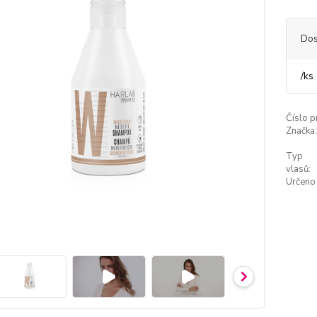
Dos
/
ks
Číslo p
Značka:
Typ
vlasů:
Určeno 