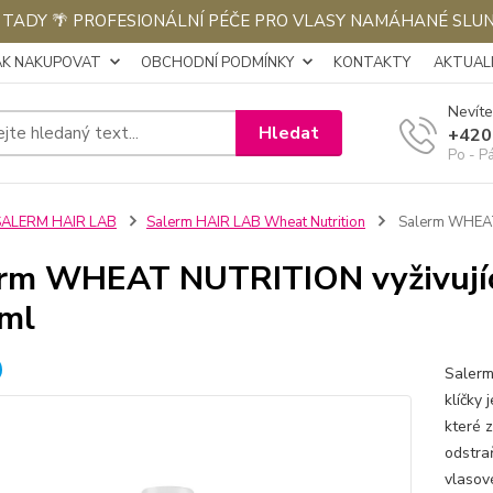
E TADY 🌴 PROFESIONÁLNÍ PÉČE PRO VLASY NAMÁHANÉ SLU
AK NAKUPOVAT
OBCHODNÍ PODMÍNKY
KONTAKTY
AKTUALI
Nevíte
Hledat
+420
Po - P
SALERM HAIR LAB
Salerm HAIR LAB Wheat Nutrition
Salerm WHEAT 
rm WHEAT NUTRITION vyživujíc
ml
Salerm
klíčky
které z
odstra
vlasov