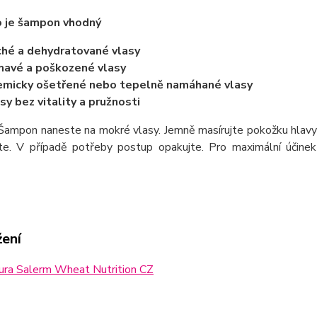
o je šampon vhodný
hé a dehydratované vlasy
avé a poškozené vlasy
micky ošetřené nebo tepelně namáhané vlasy
sy bez vitality a pružnosti
ampon naneste na mokré vlasy. Jemně masírujte pokožku hlavy
te. V případě potřeby postup opakujte. Pro maximální účine
žení
ura Salerm Wheat Nutrition CZ