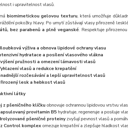
lnost i upravitelnost vlasů.
 má
biomimetickou gelovou texturu
, která umožňuje důklad
áždění pokožky hlavy. Po umytí zůstávají vlasy přirozeně lesklé
fátů, bez parabenů a plně veganské
. Respektuje přirozenou
loubková výživa a obnova lipidové ochrany vlasu
ntenzivní hydratace a posílení vlasového vlákna
výšení pružnosti a omezení lámavosti vlasů
yhlazení vlasů a redukce krepatění
nadnější rozčesávání a lepší upravitelnost vlasů
řirozený lesk a hebkost vlasů
aktivní látky
j z pšeničného klíčku
obnovuje ochrannou lipidovou vrstvu vlas
apsulovaný provitamin B5
hydratuje, regeneruje a posiluje vl
rolyzované pšeničné proteiny
zvyšují pevnost vlasů a pomáhaj
zz Control komplex
omezuje krepatění a zlepšuje hladkost vla