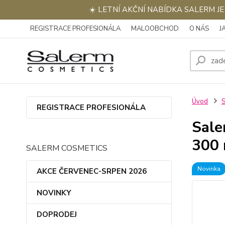
☀️ LETNÍ AKČNÍ NABÍDKA SALERM J
REGISTRACE PROFESIONÁLA
MALOOBCHOD
O NÁS
J
Úvod
REGISTRACE PROFESIONÁLA
Sale
300 
SALERM COSMETICS
Novinka
AKCE ČERVENEC-SRPEN 2026
NOVINKY
DOPRODEJ