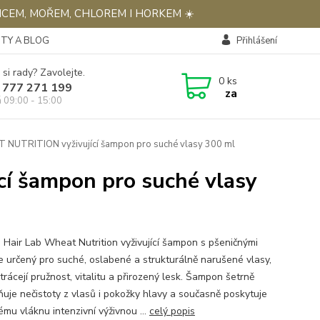
NCEM, MOŘEM, CHLOREM I HORKEM ☀️
TY A BLOG
Přihlášení
 si rady? Zavolejte.
0
ks
 777 271 199
za
á 09:00 - 15:00
NUTRITION vyživující šampon pro suché vlasy 300 ml
í šampon pro suché vlasy
 Hair Lab Wheat Nutrition vyživující šampon s pšeničnými
 je určený pro suché, oslabené a strukturálně narušené vlasy,
trácejí pružnost, vitalitu a přirozený lesk. Šampon šetrně
ňuje nečistoty z vlasů i pokožky hlavy a současně poskytuje
ému vláknu intenzivní výživnou ...
celý popis