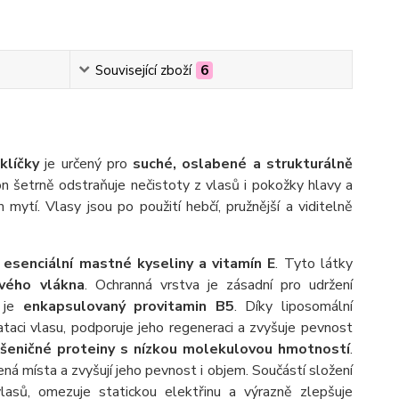
Související zboží
6
 klíčky
je určený pro
suché, oslabené a strukturálně
pon šetrně odstraňuje nečistoty z vlasů i pokožky hlavy a
mytí. Vlasy jsou po použití hebčí, pružnější a viditelně
 esenciální mastné kyseliny a vitamín E
. Tyto látky
ového vlákna
. Ochranná vrstva je zásadní pro udržení
í je
enkapsulovaný provitamin B5
. Díky liposomální
ataci vlasu, podporuje jeho regeneraci a zvyšuje pevnost
šeničné proteiny s nízkou molekulovou hmotností
.
ná místa a zvyšují jeho pevnost i objem. Součástí složení
lasů, omezuje statickou elektřinu a výrazně zlepšuje