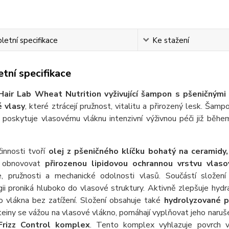
etní specifikace
Ke stažení
tní specifikace
air Lab Wheat Nutrition vyživující šampon s pšeničnými
 vlasy
, které ztrácejí pružnost, vitalitu a přirozený lesk. Šam
poskytuje vlasovému vláknu intenzivní výživnou péči již během 
innosti tvoří
olej z pšeničného klíčku bohatý na ceramidy,
í obnovovat
přirozenou lipidovou ochrannou vrstvu vlas
e, pružnosti a mechanické odolnosti vlasů. Součástí složen
ii proniká hluboko do vlasové struktury. Aktivně zlepšuje hydr
o vlákna bez zatížení. Složení obsahuje také
hydrolyzované p
einy se vážou na vlasové vlákno, pomáhají vyplňovat jeho naruše
Frizz Control komplex
. Tento komplex vyhlazuje povrch v