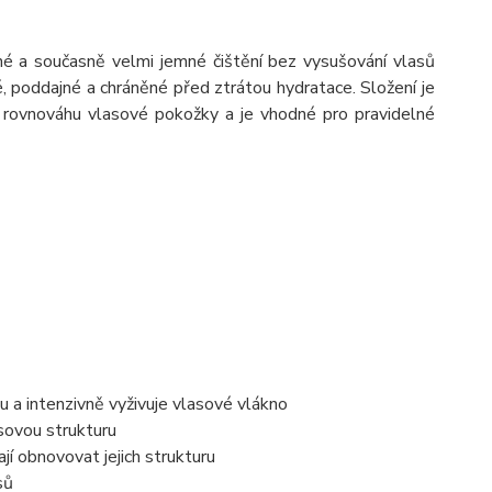
né a současně velmi jemné čištění bez vysušování vlasů
, poddajné a chráněné před ztrátou hydratace. Složení je
 rovnováhu vlasové pokožky a je vhodné pro pravidelné
u a intenzivně vyživuje vlasové vlákno
asovou strukturu
í obnovovat jejich strukturu
sů