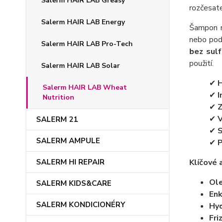
Salerm HAIR LAB Greasy
rozčesate
Salerm HAIR LAB Energy
Šampon
nebo podr
Salerm HAIR LAB Pro-Tech
bez sul
použití.
Salerm HAIR LAB Solar
✔
H
Salerm HAIR LAB Wheat
✔
I
Nutrition
✔
Z
✔
V
SALERM 21
✔
S
SALERM AMPULE
✔
P
Klíčové 
SALERM HI REPAIR
Ole
SALERM KIDS&CARE
Enk
SALERM KONDICIONÉRY
Hyd
Fri