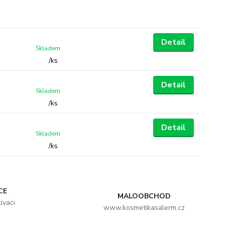
Detail
Skladem
/
ks
Detail
Skladem
/
ks
Detail
Skladem
/
ks
CE
MALOOBCHOD
ivaci
www.kosmetikasalerm.cz