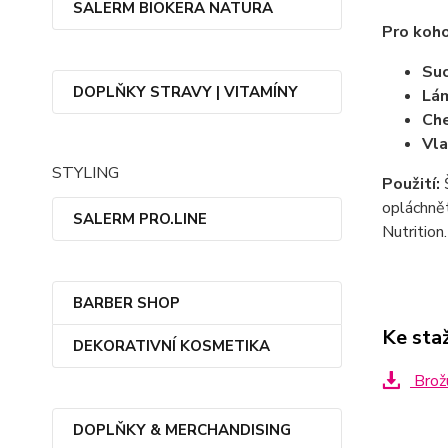
SALERM BIOKERA NATURA
Pro koh
Suc
DOPLŇKY STRAVY | VITAMÍNY
Lám
Che
Vla
STYLING
Použití:
Š
opláchně
SALERM PRO.LINE
Nutrition.
BARBER SHOP
Ke sta
DEKORATIVNÍ KOSMETIKA
Brož
DOPLŇKY & MERCHANDISING