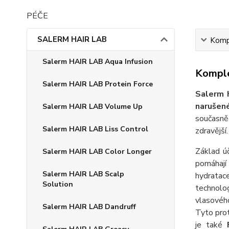
PÉČE
SALERM HAIR LAB
Kompl
Salerm HAIR LAB Aqua Infusion
Komple
Salerm HAIR LAB Protein Force
Salerm H
narušené
Salerm HAIR LAB Volume Up
současně 
Salerm HAIR LAB Liss Control
zdravější.
Základ úč
Salerm HAIR LAB Color Longer
pomáhaj
Salerm HAIR LAB Scalp
hydratac
Solution
technolog
vlasovéh
Salerm HAIR LAB Dandruff
Tyto prot
je také