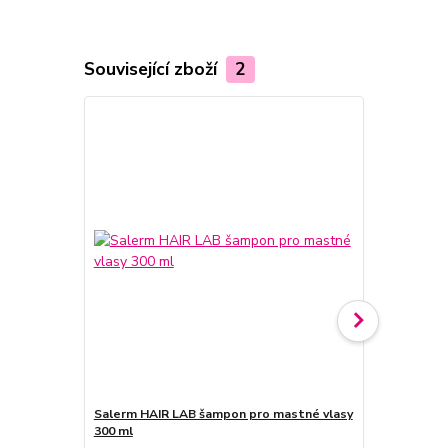
Související zboží
2
Salerm HAIR LAB šampon pro mastné vlasy
Salerm HAIR
300 ml
1200 ml