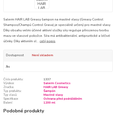
Salerm HAIR LAB Greasy šampon na mastné vlasy (Greasy Control
Shampoo/Champú Control Grasa) je speciálně určený pro mastné vlasy.
Díky obsahu velmi účinné aktivní složky síry reguluje přirozenou tvorbu
mazu ve vlasové pokožce. Síra má antibakteriální, antipruritické a léčivé
účinky. Díky aktivním sl...
celý popis
Dostupnost
Není skladem
/
ks
Číslo produktu:
1337
Výrobce:
Salerm Cosmetics
Značka:
HAIR LAB Greasy
Typ produktu:
Šampón
Typ vlasů:
Mastné vlasy
Specifikace:
Ochrana před podrážděním
Balení:
1200 ml
Podobné produkty