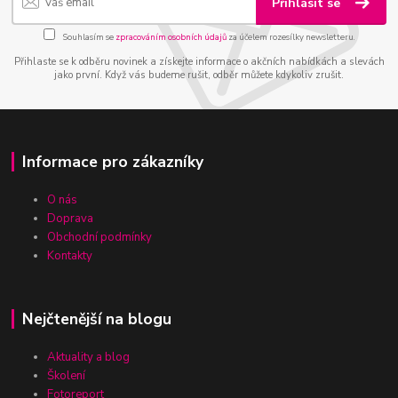
Přihlásit se
Souhlasím se
zpracováním osobních údajů
za účelem rozesílky newsletteru.
Přihlaste se k odběru novinek a získejte informace o akčních nabídkách a slevách
jako první. Když vás budeme rušit, odběr můžete kdykoliv zrušit.
Informace pro zákazníky
O nás
Doprava
Obchodní podmínky
Kontakty
Nejčtenější na blogu
Aktuality a blog
Školení
Fotoreport