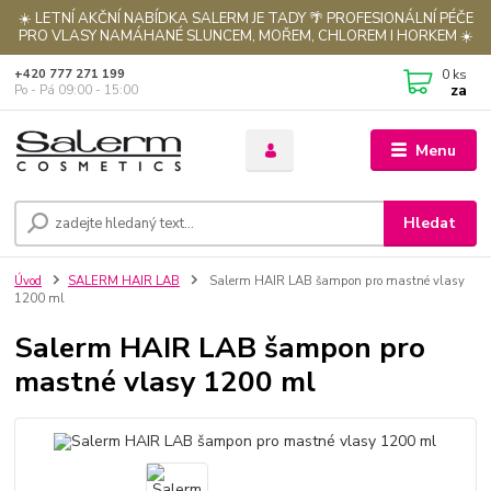
☀️ LETNÍ AKČNÍ NABÍDKA SALERM JE TADY 🌴 PROFESIONÁLNÍ PÉČE
PRO VLASY NAMÁHANÉ SLUNCEM, MOŘEM, CHLOREM I HORKEM ☀️
0
ks
+420 777 271 199
za
Po - Pá 09:00 - 15:00
Menu
Hledat
Úvod
SALERM HAIR LAB
Salerm HAIR LAB šampon pro mastné vlasy
1200 ml
Salerm HAIR LAB šampon pro
mastné vlasy 1200 ml