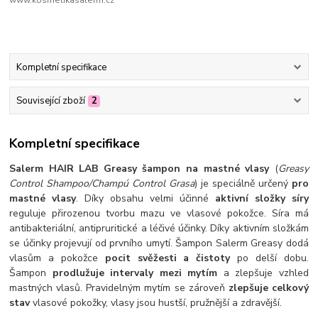
www.kosmetikasalerm.cz
Kompletní specifikace
Související zboží
2
Kompletní specifikace
Salerm HAIR LAB Greasy šampon na mastné vlasy
(
Greasy
Control Shampoo/Champú Control Grasa
) je speciálně určený
pro
mastné vlasy
. Díky obsahu velmi účinné
aktivní složky síry
reguluje přirozenou tvorbu mazu ve vlasové pokožce. Síra má
antibakteriální, antipruritické a léčivé účinky. Díky aktivním složkám
se účinky projevují od prvního umytí. Šampon Salerm Greasy dodá
vlasům a pokožce
pocit svěžesti a čistoty
po delší dobu.
Šampon
prodlužuje intervaly mezi mytím
a zlepšuje vzhled
mastných vlasů. Pravidelným mytím se zároveň
zlepšuje celkový
stav
vlasové pokožky, vlasy jsou hustší, pružnější a zdravější.