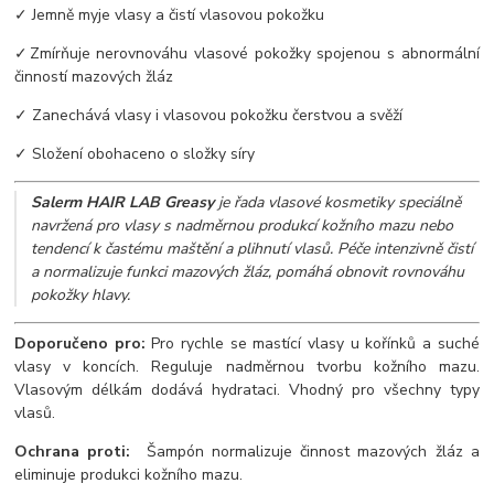
✓ Jemně myje vlasy a čistí vlasovou pokožku
✓Zmírňuje nerovnováhu vlasové pokožky spojenou s abnormální
činností mazových žláz
✓ Zanechává vlasy i vlasovou pokožku čerstvou a svěží
✓ Složení obohaceno o složky síry
Salerm HAIR LAB Greasy
je řada vlasové kosmetiky speciálně
navržená pro vlasy s nadměrnou produkcí kožního mazu nebo
tendencí k častému maštění a plihnutí vlasů. Péče intenzivně čistí
a normalizuje funkci mazových žláz, pomáhá obnovit rovnováhu
pokožky hlavy.
Doporučeno pro:
Pro rychle se mastící vlasy u kořínků a suché
vlasy v koncích. Reguluje nadměrnou tvorbu kožního mazu.
Vlasovým délkám dodává hydrataci. Vhodný pro všechny typy
vlasů.
Ochrana proti:
Šampón normalizuje činnost mazových žláz a
eliminuje produkci kožního mazu.