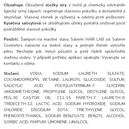
Obsahuje:
Obsažené
složky síry
, z nichž je chemicky odstraněn
typický sirný zápach, regeneruje vlasovou pokožku a dostatečně ji
okysličuje. Vlasový stonek je vyživený a odolný proti poškození.
Kyselina salicylová
se zklidňujícími účinky pomáhá snižovat pocit
podrážděné vlasové pokožky.
Použití:
Šampon na mastné vlasy Salerm HAIR LAB od Salerm
Cosmetics naneste na mokré vlasy a jemným třením vytvořte
pěnu. Nechejte pár minut působit a poté řádně opláchněte
vlažnou vodou. V případě potřeby aplikaci opakujte. Vyvarujte se
kontaktu s očima.
Složení:
VODA, SODIUM LAURETH SULFATE,
COCAMIDOPROPYL BETAINE, LAUROYL GLUCOSIDE, SULFUR,
SALICYLIC ACID, POLYQUATERNIUM-7, GLYCERIN,
AMODIMETHICONE, PROPYLENE GLYCOL, DECYLENE GLYCOL,
PEG-30 CASTOR OIL, C11-15 PARETH-7, LAURETH-9,
TRIDECETH-12, LACTIC ACID, SODIUM HYDROXIDE, SODIUM
CHLORIDE, DISODIUM EDTA, TRIETHYLENE GLYCOL,
PHENOXYETHANOL, SODIUM BENZOATE, BENZYL ALCOHOL,
SORBIC ACID, PARFUM, LIMONENE, LINALOOL.