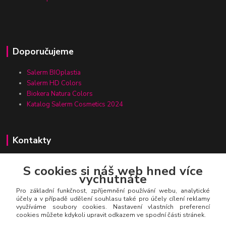
Doporučujeme
Salerm BIOplastia
Salerm HD Colors
Biokera Natura Colors
Katalog Salerm Cosmetics 2024
Kontakty
S cookies si náš web hned více
vychutnáte
Zákaznická linka Salerm.cz
+420 777 271 199
Pro základní funkčnost, zpříjemnění používání webu, analytické
účely a v případě udělení souhlasu také pro účely cílení reklamy
využíváme soubory cookies. Nastavení vlastních preferencí
salerm@salerm.cz
cookies můžete kdykoli upravit odkazem ve spodní části stránek.