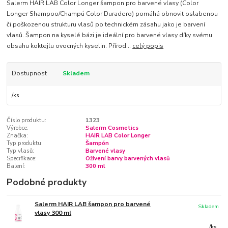
Salerm HAIR LAB Color Longer šampon pro barvené vlasy (Color
Longer Shampoo/Champú Color Duradero) pomáhá obnovit oslabenou
či poškozenou strukturu vlasů po technickém zásahu jako je barvení
vlasů. Šampon na kyselé bázi je ideální pro barvené vlasy díky svému
obsahu koktejlu ovocných kyselin. Přírod...
celý popis
Dostupnost
Skladem
/
ks
Číslo produktu:
1323
Výrobce:
Salerm Cosmetics
Značka:
HAIR LAB Color Longer
Typ produktu:
Šampón
Typ vlasů:
Barvené vlasy
Specifikace:
Oživení barvy barvených vlasů
Balení:
300 ml
Podobné produkty
Salerm HAIR LAB šampon pro barvené
Skladem
vlasy 300 ml
/
ks