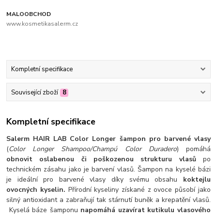
MALOOBCHOD
www.kosmetikasalerm.cz
Kompletní specifikace
Související zboží
8
Kompletní specifikace
Salerm HAIR LAB Color Longer šampon pro barvené vlasy
(
Color Longer Shampoo/Champú Color Duradero
) pomáhá
obnovit oslabenou či poškozenou strukturu vlasů
po
technickém zásahu jako je barvení vlasů. Šampon na kyselé bázi
je ideální pro barvené vlasy díky svému obsahu
koktejlu
ovocných kyselin.
Přírodní kyseliny získané z ovoce působí jako
silný antioxidant a zabraňují tak stárnutí buněk a krepatění vlasů.
Kyselá báze šamponu
napomáhá uzavírat kutikulu vlasového