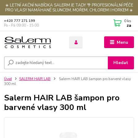
☀️ LETNÍ AKČNÍ NABÍDKA SALERM JE TADY 🌴 PROFESIONÁLNÍ PÉČE
PRO VLASY NAMÁHANÉ SLUNCEM, MOŘEM, CHLOREM I HORKEM ☀️
0
ks
+420 777 271 199
za
Po - Pá 09:00 - 15:00
Menu
Hledat
Úvod
SALERM HAIR LAB
Salerm HAIR LAB šampon pro barvené vlasy
300 ml
Salerm HAIR LAB šampon pro
barvené vlasy 300 ml