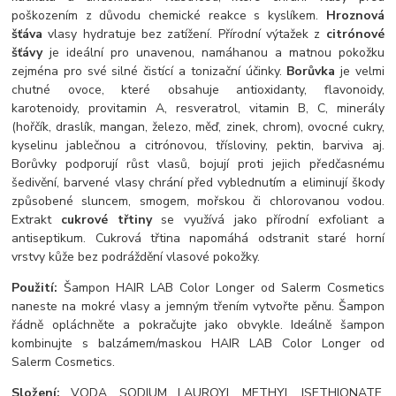
poškozením z důvodu chemické reakce s kyslíkem.
Hroznová
šťáva
vlasy hydratuje bez zatížení. Přírodní výtažek z
citrónové
šťávy
je ideální pro unavenou, namáhanou a matnou pokožku
zejména pro své silné čistící a tonizační účinky.
Borůvka
je velmi
chutné ovoce, které obsahuje antioxidanty, flavonoidy,
karotenoidy, provitamin A, resveratrol, vitamin B, C, minerály
(hořčík, draslík, mangan, železo, měď, zinek, chrom), ovocné cukry,
kyselinu jablečnou a citrónovou, třísloviny, pektin, barviva aj.
Borůvky podporují růst vlasů, bojují proti jejich předčasnému
šedivění, barvené vlasy chrání před vyblednutím a eliminují škody
způsobené sluncem, smogem, mořskou či chlorovanou vodou.
Extrakt
cukrové třtiny
se využívá jako přírodní exfoliant a
antiseptikum. Cukrová třtina napomáhá odstranit staré horní
vrstvy kůže bez podráždění vlasové pokožky.
Použití:
Šampon HAIR LAB Color Longer od Salerm Cosmetics
naneste na mokré vlasy a jemným třením vytvořte pěnu. Šampon
řádně opláchněte a pokračujte jako obvykle. Ideálně šampon
kombinujte s balzámem/maskou HAIR LAB Color Longer od
Salerm Cosmetics.
Složení:
VODA, SODIUM LAUROYL METHYL ISETHIONATE,