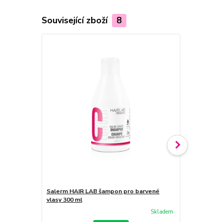
Související zboží
8
Salerm HAIR LAB šampon pro barvené
Salerm HAIR
vlasy 300 ml
vlasy 600 ml
Skladem