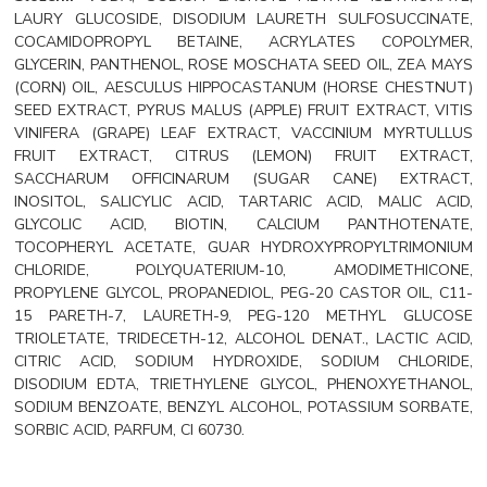
LAURY GLUCOSIDE, DISODIUM LAURETH SULFOSUCCINATE,
COCAMIDOPROPYL BETAINE, ACRYLATES COPOLYMER,
GLYCERIN, PANTHENOL, ROSE MOSCHATA SEED OIL, ZEA MAYS
(CORN) OIL, AESCULUS HIPPOCASTANUM (HORSE CHESTNUT)
SEED EXTRACT, PYRUS MALUS (APPLE) FRUIT EXTRACT, VITIS
VINIFERA (GRAPE) LEAF EXTRACT, VACCINIUM MYRTULLUS
FRUIT EXTRACT, CITRUS (LEMON) FRUIT EXTRACT,
SACCHARUM OFFICINARUM (SUGAR CANE) EXTRACT,
INOSITOL, SALICYLIC ACID, TARTARIC ACID, MALIC ACID,
GLYCOLIC ACID, BIOTIN, CALCIUM PANTHOTENATE,
TOCOPHERYL ACETATE, GUAR HYDROXYPROPYLTRIMONIUM
CHLORIDE, POLYQUATERIUM-10, AMODIMETHICONE,
PROPYLENE GLYCOL, PROPANEDIOL, PEG-20 CASTOR OIL, C11-
15 PARETH-7, LAURETH-9, PEG-120 METHYL GLUCOSE
TRIOLETATE, TRIDECETH-12, ALCOHOL DENAT., LACTIC ACID,
CITRIC ACID, SODIUM HYDROXIDE, SODIUM CHLORIDE,
DISODIUM EDTA, TRIETHYLENE GLYCOL, PHENOXYETHANOL,
SODIUM BENZOATE, BENZYL ALCOHOL, POTASSIUM SORBATE,
SORBIC ACID, PARFUM, CI 60730.