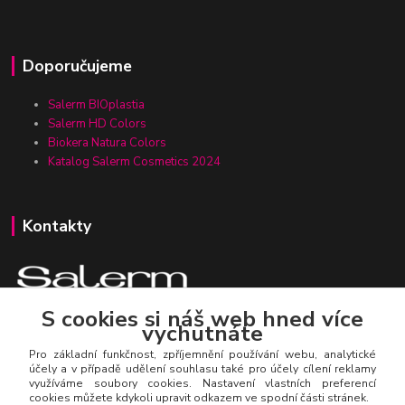
Doporučujeme
Salerm BIOplastia
Salerm HD Colors
Biokera Natura Colors
Katalog Salerm Cosmetics 2024
Kontakty
S cookies si náš web hned více
vychutnáte
Zákaznická linka Salerm.cz
+420 777 271 199
Pro základní funkčnost, zpříjemnění používání webu, analytické
účely a v případě udělení souhlasu také pro účely cílení reklamy
využíváme soubory cookies. Nastavení vlastních preferencí
salerm@salerm.cz
cookies můžete kdykoli upravit odkazem ve spodní části stránek.