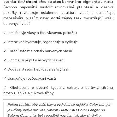
stonku
, čímž
chrání před ztrátou barevného pigmentu
z vlasu.
Šampon napomáhá nastolit rovnovážné pH vlasů a vlasové
pokožky, revitalizuje oslabenou strukturu vlasů a usnadňuje
rozčesávání. Vlasům navíc
dodá zářivý lesk
zvýrazňující krásu
barvených vlasů.
✓ Jemně myje vlasy a čistí vlasovou pokožku
✓ Intenzivně hydratuje, regeneruje a vyživuje
✓ Chrání sytost a odstín barvených vlasů
✓ Optimalizuje pH vlasových vláken
✓ Dodává vlasům hebkost a zářivý lesk
✓ Usnadňuje rozčesávání vlasů
✓ Obohaceno o ovocné kyseliny, extrakt z borůvky, citrónu,
hroznu, jablka a cukrové třtiny
Pokud toužíte, aby vaše barva vydržela co nejdéle, Color Longer
je určený právě pro vás. Salerm
HAIR LAB Color Longer
od
Salerm Cosmetics byl speciálně navržen tak, aby chránil a