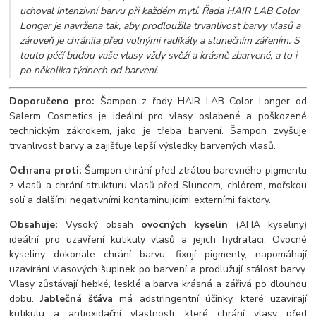
uchoval intenzivní barvu při každém mytí. Řada HAIR LAB Color
Longer je navržena tak, aby prodloužila trvanlivost barvy vlasů a
zároveň je chránila před volnými radikály a slunečním zářením. S
touto péčí budou vaše vlasy vždy svěží a krásně zbarvené, a to i
po několika týdnech od barvení.
Doporučeno pro:
Šampon z řady HAIR LAB Color Longer od
Salerm Cosmetics je ideální pro vlasy oslabené a poškozené
technickým zákrokem, jako je třeba barvení. Šampon zvyšuje
trvanlivost barvy a zajišťuje lepší výsledky barvených vlasů.
Ochrana proti:
Šampon chrání před ztrátou barevného pigmentu
z vlasů a chrání strukturu vlasů před Sluncem, chlórem, mořskou
solí a dalšími negativními kontaminujícími externími faktory.
Obsahuje:
Vysoký obsah
ovocných kyselin
(AHA kyseliny)
ideální pro uzavření kutikuly vlasů a jejich hydrataci. Ovocné
kyseliny dokonale chrání barvu, fixují pigmenty, napomáhají
uzavírání vlasových šupinek po barvení a prodlužují stálost barvy.
Vlasy zůstávají hebké, lesklé a barva krásná a zářivá po dlouhou
dobu.
Jablečná šťáva
má adstringentní účinky, které uzavírají
kutikulu a antioxidační vlastnosti, které chrání vlasy před