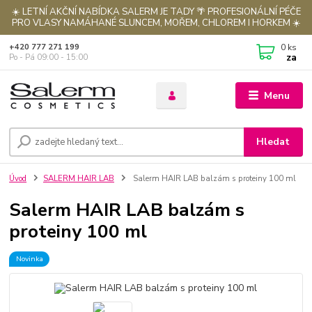
☀️ LETNÍ AKČNÍ NABÍDKA SALERM JE TADY 🌴 PROFESIONÁLNÍ PÉČE
PRO VLASY NAMÁHANÉ SLUNCEM, MOŘEM, CHLOREM I HORKEM ☀️
0
ks
+420 777 271 199
za
Po - Pá 09:00 - 15:00
Menu
Hledat
Úvod
SALERM HAIR LAB
Salerm HAIR LAB balzám s proteiny 100 ml
Salerm HAIR LAB balzám s
proteiny 100 ml
Novinka