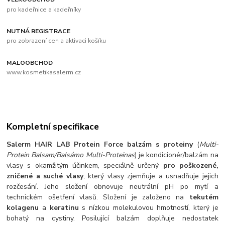
pro kadeřnice a kadeřníky
NUTNÁ REGISTRACE
pro zobrazení cen a aktivaci košíku
MALOOBCHOD
www.kosmetikasalerm.cz
Kompletní specifikace
Salerm HAIR LAB Protein Force balzám s proteiny
(
Multi-
Protein Balsam/Balsámo Multi-Proteinas
) je kondicionér/balzám na
vlasy s okamžitým účinkem, speciálně určený
pro poškozené,
zničené a suché vlasy
, který vlasy zjemňuje a usnadňuje jejich
rozčesání. Jeho složení obnovuje neutrální pH po mytí a
technickém ošetření vlasů. Složení je založeno na
tekutém
kolagenu
a
keratinu
s nízkou molekulovou hmotností, který je
bohatý na cystiny. Posilující balzám doplňuje nedostatek