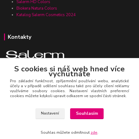
Salerm HD Colors
Biokera Natura Colors
Katalog Salerm Cosmetics 2024
Kontakty
S cookies si náš web hned více
vychutnáte
Zákaznická linka Salerm.cz
+420 777 271 199
Pro základní funkčnost, zpříjemnění používání webu, analytické
účely a v případě udělení souhlasu také pro účely cílení reklamy
využíváme soubory cookies. Nastavení vlastních preferencí
salerm@salerm.cz
cookies můžete kdykoli upravit odkazem ve spodní části stránek.
Souhlasím
Nastavení
Souhlas můžete odmítnout
zde
.
© Salerm Cosmetics CZ