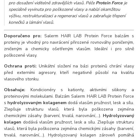
pro dosažení viditelně zdravějších vlasů. Péče
Protein Force
je
speciálně vyvinuta pro poškozené vlasy a nabízí okamžitou
výživu, restrukturalizaci a regeneraci vlasů a zabraňuje třepení
konečků a lámání vlasů.
Doporučeno pro:
Salerm HAIR LAB Protein Force balzám s
proteiny je vhodný pro navrácení přirozené rovnováhy poničeným,
zničeným a chemicky ošetřeným vlasům. Ideální i pro silně
poškozené vlasy.
Ochrana proti:
Unikátní složení na bázi proteinů chrání vlasy
před externími agresory, kteří negativně působí na kvalitu
vlasového stonku.
Obsahuje:
Kondicionéry s kationty, aktivními silikony a
proteinovými molekulami. Balzám Salerm HAIR LAB Protein Force
s
hydrolyzovaným kolagenem
dodá vlasům pružnost, lesk a sílu.
Zlepšuje strukturu vlasů, která byla poškozena zejména
chemickými zásahy (barvení, trvalá, narovnání,...).
Hydrolyzovaný
kolagen
dodává vlasům pružnost, lesk a sílu. Zlepšuje strukturu
vlasů, která byla poškozena zejména chemickými zásahy (barvení,
trvalá, narovnání,...). Hydrolyzovaný kolagen zároveň pomáhá