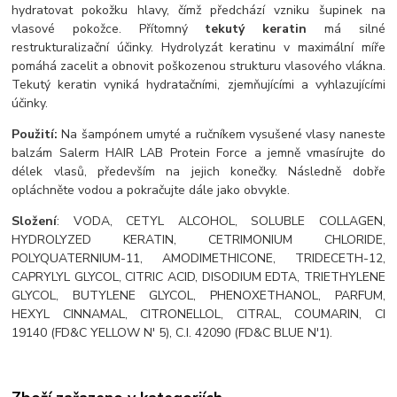
hydratovat pokožku hlavy, čímž předchází vzniku šupinek na
vlasové pokožce. Přítomný
tekutý keratin
má silné
restrukturalizační účinky. Hydrolyzát keratinu v maximální míře
pomáhá zacelit a obnovit poškozenou strukturu vlasového vlákna.
Tekutý keratin vyniká hydratačními, zjemňujícími a vyhlazujícími
účinky.
Použití:
Na šampónem umyté a ručníkem vysušené vlasy naneste
balzám Salerm HAIR LAB Protein Force a jemně vmasírujte do
délek vlasů, především na jejich konečky. Následně dobře
opláchněte vodou a pokračujte dále jako obvykle.
Složení
: VODA, CETYL ALCOHOL, SOLUBLE COLLAGEN,
HYDROLYZED KERATIN, CETRIMONIUM CHLORIDE,
POLYQUATERNIUM-11, AMODIMETHICONE, TRIDECETH-12,
CAPRYLYL GLYCOL, CITRIC ACID, DISODIUM EDTA, TRIETHYLENE
GLYCOL, BUTYLENE GLYCOL, PHENOXETHANOL, PARFUM,
HEXYL CINNAMAL, CITRONELLOL, CITRAL, COUMARIN, CI
19140 (FD&C YELLOW N' 5), C.I. 42090 (FD&C BLUE N'1).