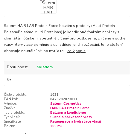
Salerm HAIR LAB Protein Force balzám s proteiny (Multi-Protein
Balsam/Balsámo Multi-Proteinas) je kondicionér/balzám na vlasy s
okamžitým účinkem, speciálně určený pro poškozené, zničené a suché
vlasy, který vlasy zjemňuje a usnadňuje jejich rozčesání. Jeho složení
obnovuje neutrální pH po mytí a te...
celý popis
Dostupnost
Skladem
/
ks
Číslo produktu:
1631
EAN kód:
8420282073011
Výrobce:
Salerm Cosmetics
Značka:
HAIR LAB Protein Force
Typ produktu:
Balzám a kondicionér
Typ vlasů:
Suché a poškozené vlasy
Specifikace:
Regenerace a hydratace vlasů
Balení:
100 ml