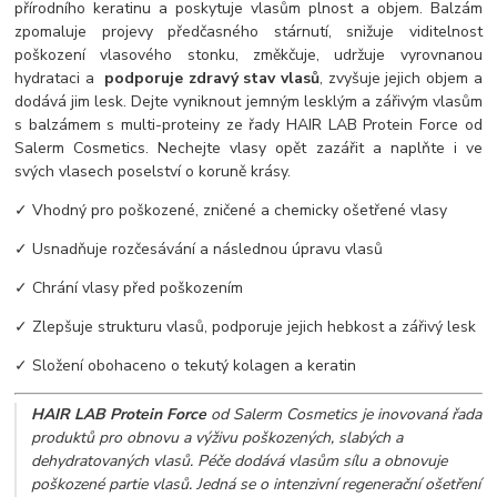
přírodního keratinu a poskytuje vlasům plnost a objem. Balzám
zpomaluje projevy předčasného stárnutí, snižuje viditelnost
poškození vlasového stonku, změkčuje, udržuje vyrovnanou
hydrataci a
podporuje zdravý stav vlasů
, zvyšuje jejich objem a
dodává jim lesk. Dejte vyniknout jemným lesklým a zářivým vlasům
s balzámem s multi-proteiny ze řady HAIR LAB Protein Force od
Salerm Cosmetics. Nechejte vlasy opět zazářit a naplňte i ve
svých vlasech poselství o koruně krásy.
✓ Vhodný pro poškozené, zničené a chemicky ošetřené vlasy
✓ Usnadňuje rozčesávání a následnou úpravu vlasů
✓ Chrání vlasy před poškozením
✓ Zlepšuje strukturu vlasů, podporuje jejich hebkost a zářivý lesk
✓ Složení obohaceno o tekutý kolagen a keratin
HAIR LAB Protein Force
od Salerm Cosmetics je inovovaná řada
produktů pro obnovu a výživu poškozených, slabých a
dehydratovaných vlasů. Péče dodává vlasům sílu a obnovuje
poškozené partie vlasů. Jedná se o intenzivní regenerační ošetření