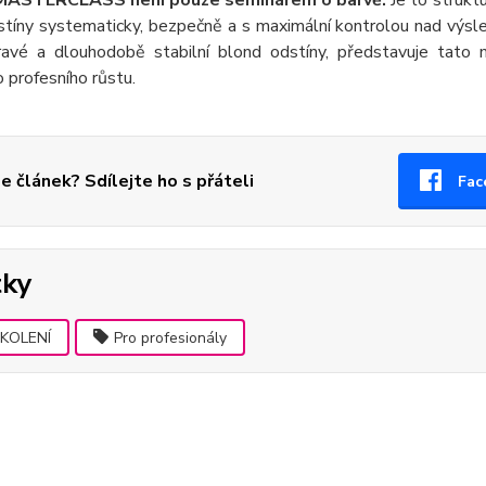
ASTERCLASS není pouze seminářem o barvě.
Je to strukt
stíny systematicky, bezpečně a s maximální kontrolou nad výs
dravé a dlouhodobě stabilní blond odstíny, představuje tato m
 profesního růstu.
se článek? Sdílejte ho s přáteli
Fac
tky
KOLENÍ
Pro profesionály