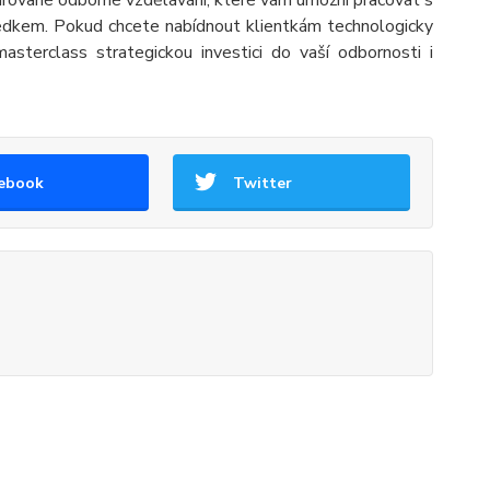
urované odborné vzdělávání, které vám umožní pracovat s
ledkem. Pokud chcete nabídnout klientkám technologicky
asterclass strategickou investici do vaší odbornosti i
ebook
Twitter