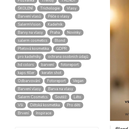
Pozvánka
Trendy
TRENDY
ŠKOLENÍ
Trichologie
Vlasy
Barvení vlasů
Péče o vlasy
SalermVision
Kadeřník
Barvy na vlasy
Praha
Novinky
salerm cosmetics
Blond
Pleťová kosmetika
GDPR
pro kadeřníky
ochrana osobních údajů
hd colors
barvení
fotoreport
kaps filler
keratin shot
Odbarvování
Fotoreport
Vegan
Barvení vlasy
Barva na vlasy
Salerm Cosmetcs
Soutěž
Léto
Vši
Dětská kosmetika
Pro děti
Brvení
Inspirace