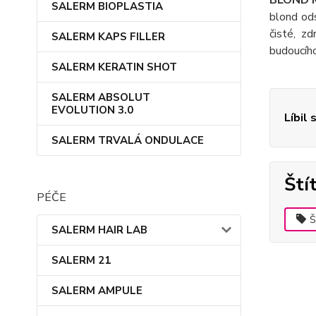
BLOND M
SALERM BIOPLASTIA
blond od
čisté, z
SALERM KAPS FILLER
budoucího
SALERM KERATIN SHOT
SALERM ABSOLUT
EVOLUTION 3.0
Líbil 
SALERM TRVALÁ ONDULACE
Ští
PÉČE
Š
SALERM HAIR LAB
SALERM 21
SALERM AMPULE