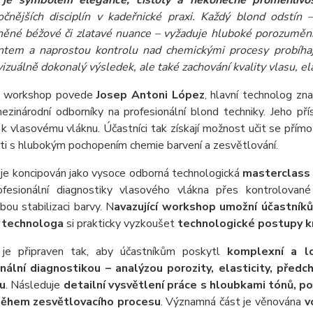
 je symbolem elegance, čistoty a nekonečné proměnlivos
očnějších disciplín v kadeřnické praxi. Každý blond odstín 
něné béžové či zlatavé nuance – vyžaduje hluboké porozumění
tem a naprostou kontrolu nad chemickými procesy probíhají
izuálně dokonalý výsledek, ale také zachování kvality vlasu, ela
i workshop povede
Josep Antoni López
, hlavní technolog z
ezinárodní odborníky na profesionální blond techniky. Jeho pří
k vlasovému vláknu. Účastníci tak získají možnost učit se přímo
ti s hlubokým pochopením chemie barvení a zesvětlování.
je koncipován jako vysoce odborná technologická
masterclass
fesionální diagnostiky vlasového vlákna přes kontrolované 
ou stabilizaci barvy. N
avazující workshop umožní účastník
o technologa
si prakticky vyzkoušet
technologické postupy k
je připraven tak, aby účastníkům poskytl
komplexní a lo
nální diagnostikou – analýzou porozity, elasticity, před
u
. Následuje
detailní vysvětlení práce s hloubkami tónů,
během zesvětlovacího procesu
. Významná část je věnována
v