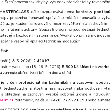
u
a řízení procesu tak, aby byl výsledek předvídatelný, rovnoměrn
MASTERCLASS
dále rozpracovává téma
kontroly podtónů
rincipy precizního tónování, správného míchání tónovačů a vy
. Důraz je kladen na rovnováhu mezi zesvětlením a zachováním k
ho narušení struktury. Součástí programu jsou detailní technol
žitelné v každodenní salonní praxi. Workshop přináší možnost i
zpětné vazby při aplikaci technik na modelkách.
činí:
inář (18. 5. 2026):
2 420 Kč
inář + workshop (18.–19. 5. 2026):
5 500 Kč. Účast na works
a zahrnuje občerstvení během dne a oběd.
 je určen profesionálním kadeřníkům a vlasovým specia
it technologické znalosti a minimalizovat rizika poškození vla
s ohledem na zachování vysoké odborné úrovně a individuální
erm.cz
, telefonicky na čísle
(+420) 777 271 199
nebo e-mail