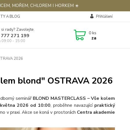
NCEM, MOŘEM, CHLOREM I HORKEM ☀️
TY A BLOG
Přihlášení
 si rady? Zavolejte.
0
ks
 777 271 199
za
á 09:00 - 15:00
OSTRAVA 2026
kolem blond" OSTRAVA 2026
 odborný seminář
BLOND MASTERCLASS – Vše kolem
. května 2026 od 10:00
, proběhne navazující
praktický
římo v praxi. Akce se koná v prostorách
Centra akademie