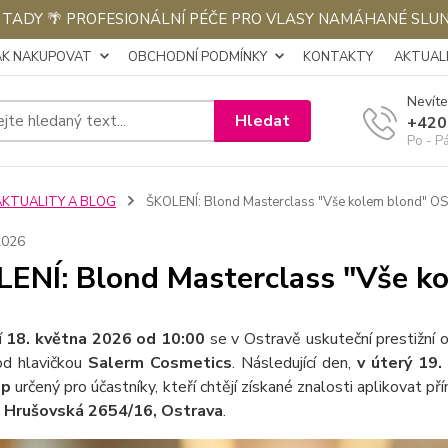
E TADY 🌴 PROFESIONÁLNÍ PÉČE PRO VLASY NAMÁHANÉ SLU
AK NAKUPOVAT
OBCHODNÍ PODMÍNKY
KONTAKTY
AKTUALI
Nevíte
Hledat
+420
Po - P
AKTUALITY A BLOG
ŠKOLENÍ: Blond Masterclass "Vše kolem blond" 
2026
ENÍ: Blond Masterclass "Vše 
í
18. května 2026 od 10:00
se v Ostravě uskuteční prestižní
d hlavičkou
Salerm Cosmetics
. Následující den,
v úterý 19
op
určený pro účastníky, kteří chtějí získané znalosti aplikovat p
, Hrušovská 2654/16, Ostrava
.