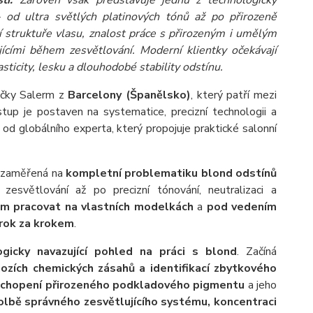
ti.
Zároveň však představuje jednu z technologicky
– od ultra světlých platinových tónů až po přirozeně
 struktuře vlasu, znalost práce s přirozeným i umělým
cími během zesvětlování. Moderní klientky očekávají
sticity, lesku a dlouhodobé stability odstínu.
načky Salerm z
Barcelony (Španělsko)
, který patří mezi
stup je postaven na systematice, precizní technologii a
 od globálního experta, který propojuje praktické salonní
zaměřená na
kompletní problematiku blond odstínů
zesvětlování až po precizní tónování, neutralizaci a
ům pracovat na vlastních modelkách
a
pod vedením
rok za krokem
.
gicky navazující pohled na práci s blond
. Začíná
chozích chemických zásahů a identifikací zbytkového
 pochopení přirozeného podkladového pigmentu
a jeho
olbě správného zesvětlujícího systému, koncentraci