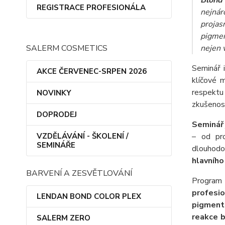
Blond
REGISTRACE PROFESIONÁLA
nejnár
projas
pigmen
SALERM COSMETICS
nejen v
Seminář 
AKCE ČERVENEC-SRPEN 2026
klíčové m
respektu 
NOVINKY
zkušenos
DOPRODEJ
Seminář
VZDĚLÁVÁNÍ - ŠKOLENÍ /
– od pro
SEMINÁŘE
dlouhodob
hlavníh
BARVENÍ A ZESVĚTLOVÁNÍ
Program 
profesio
LENDAN BOND COLOR PLEX
pigment
reakce 
SALERM ZERO