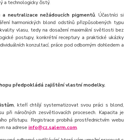
ý a technologicky čistý.
 a neutralizace nežádoucích pigmentů
. Účastníci si
tváření harmonických blond odstínů přizpůsobených typu
vality vlasu, tedy na dosažení maximální světlosti bez
ogické postupy, konkrétní receptury a praktické ukázky
ndividuálních konzultací, práce pod odborným dohledem a
hopu předpokládá zajištění vlastní modelky.
listům
, kteří chtějí systematizovat svou práci s blond,
su při náročných zesvětlovacích procesech. Kapacita je
ho přístupu. Registrace probíhá prostřednictvím webu
em na adrese
info@cz.salerm.com
.