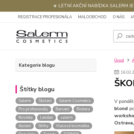
☀️ LETNÍ AKČNÍ NABÍDKA SALERM J
REGISTRACE PROFESIONÁLA
MALOOBCHOD
O NÁS
J
Úvod
Kategorie blogu
16
.
02
.
ŠKOL
Štítky blogu
Salerm
Školení
Salerm Cosmetics
V ponděl
blond
po
Pro profesionály
Barvení
Biokera
worksh
Novinka
Lendan
salerm
Ostrava
školení
Střihy
Vlasová kosmetika