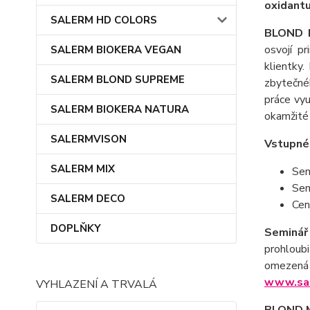
oxidant
SALERM HD COLORS
BLOND 
osvojí p
SALERM BIOKERA VEGAN
klientky
SALERM BLOND SUPREME
zbytečné
práce vyu
SALERM BIOKERA NATURA
okamžité 
SALERMVISON
Vstupné 
SALERM MIX
Sem
Sem
SALERM DECO
Cen
DOPLŇKY
Seminář
prohloub
omezená 
www.sal
VYHLAZENÍ A TRVALÁ