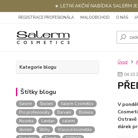
☀️ LETNÍ AKČNÍ NABÍDKA SALERM J
REGISTRACE PROFESIONÁLA
MALOOBCHOD
O NÁS
J
Úvod
Kategorie blogu
04
.
10
.
PŘE
Štítky blogu
Salerm
Školení
Salerm Cosmetics
V ponděl
Cosmeti
Pro profesionály
Barvení
Biokera
Ostravě 
Novinka
Lendan
salerm
dárek pr
školení
Střihy
Vlasová kosmetika