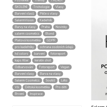
Pozvánka
Trendy
TRENDY
ŠKOLENÍ
Trichologie
Vlasy
Barvení vlasů
Péče o vlasy
SalermVision
Kadeřník
Barvy na vlasy
Praha
Novinky
salerm cosmetics
Blond
Pleťová kosmetika
GDPR
pro kadeřníky
ochrana osobních údajů
hd colors
barvení
fotoreport
kaps filler
keratin shot
Odbarvování
Fotoreport
Vegan
Barvení vlasy
Barva na vlasy
Salerm Cosmetcs
Soutěž
Léto
Vši
Dětská kosmetika
Pro děti
Brvení
Inspirace