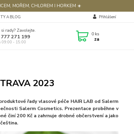
NCEM, MOŘEM, CHLOREM I HORKEM ☀️
TY A BLOG
Přihlášení
 si rady? Zavolejte.
0
ks
 777 271 199
za
á 09:00 - 15:00
STRAVA 2023
é produktové řady vlasové péče HAIR LAB od Salerm
lečnosti Salerm Cosmetics. Prezentace proběhne v
né činí 200 Kč a zahrnuje drobné občerstvení a jako
čeština.