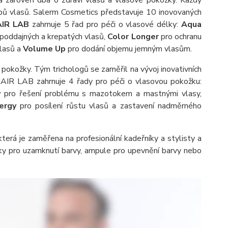
a zároveň dbá o zdraví vlasů a vlasové pokožky. Každý
pů vlasů. Salerm Cosmetics představuje 10 inovovaných
AIR LAB
zahrnuje 5 řad pro péči o vlasové délky:
Aqua
poddajných a krepatých vlasů,
Color Longer
pro ochranu
lasů a
Volume Up
pro dodání objemu jemným vlasům.
 pokožky. Tým trichologů se zaměřil na vývoj inovativních
 HAIR LAB zahrnuje 4 řady pro péči o vlasovou pokožku:
y
pro řešení problému s mazotokem a mastnými vlasy,
ergy
pro posílení růstu vlasů a zastavení nadměrného
která je zaměřena na profesionální kadeřníky a stylisty a
ky pro uzamknutí barvy, ampule pro upevnění barvy nebo