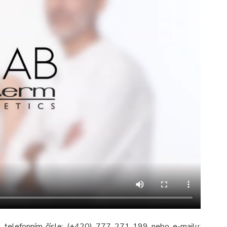
a telefonním čísle: (+420) 777 271 199 nebo e-mailu: