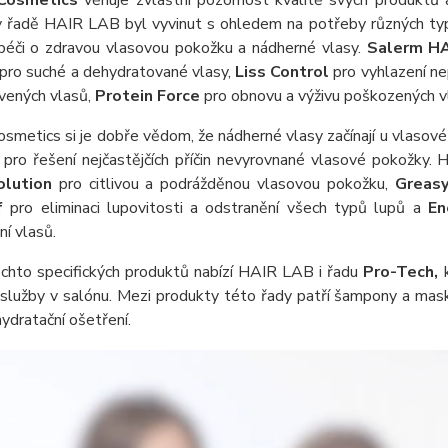
Cosmetics
věnuje zvláštní pozornost kvalitě svých produktů 
v řadě HAIR LAB byl vyvinut s ohledem na potřeby různých ty
 péči o zdravou vlasovou pokožku a nádherné vlasy.
Salerm H
pro suché a dehydratované vlasy,
Liss Control
pro vyhlazení ne
vených vlasů,
Protein Force
pro obnovu a výživu poškozených v
smetics si je dobře vědom, že nádherné vlasy začínají u vlasové
 pro řešení nejčastějčích příčin nevyrovnané vlasové pokožky.
olution
pro citlivou a podrážděnou vlasovou pokožku,
Greas
f
pro eliminaci lupovitosti a odstranění všech typů lupů a
En
ní vlasů.
chto specifických produktů nabízí HAIR LAB i řadu
Pro-Tech,
 služby v salónu. Mezi produkty této řady patří šampony a mas
ydratační ošetření.