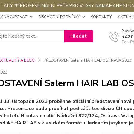
E TADY 🌴 PROFESIONÁLNÍ PÉČE PRO VLASY NAMÁHANÉ SLU
AK NAKUPOVAT
OBCHODNÍ PODMÍNKY
KONTAKTY
AKTUALI
Nevíte
Hledat
+420
Po - P
AKTUALITY A BLOG
PŘEDSTAVENÍ Salerm HAIR LAB OSTRAVA 2023
2023
DSTAVENÍ Salerm HAIR LAB O
í 13. listopadu 2023 proběhne oficiální představení nov
cs. Prezentace bude probíhat pod záštitou divize ČR spo
v hotelu Nikolas na ulici Nádražní 822/124, Ostrava. Vstup
odukt HAIR LAB v klasickém formátu. Jednacím jazykem je 