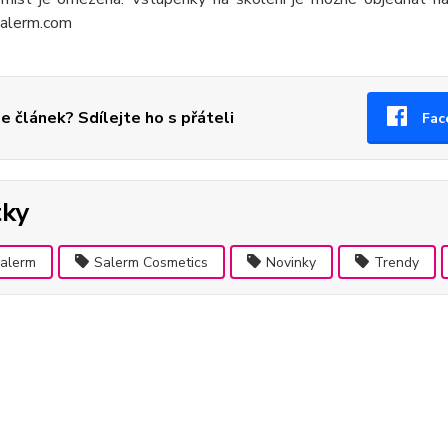
salerm.com
se článek? Sdílejte ho s přáteli
Fac
tky
alerm
Salerm Cosmetics
Novinky
Trendy