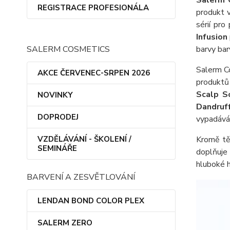
Salerm 
REGISTRACE PROFESIONÁLA
produkt 
sérií pro
Infusion
SALERM COSMETICS
barvy bar
Salerm Co
AKCE ČERVENEC-SRPEN 2026
produktů
Scalp S
NOVINKY
Dandruf
DOPRODEJ
vypadává
VZDĚLÁVÁNÍ - ŠKOLENÍ /
Kromě tě
SEMINÁŘE
doplňuje
hluboké h
BARVENÍ A ZESVĚTLOVÁNÍ
LENDAN BOND COLOR PLEX
SALERM ZERO