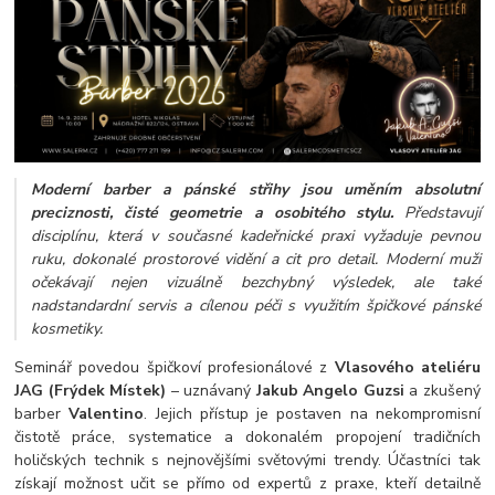
Moderní barber a pánské střihy jsou uměním absolutní
preciznosti, čisté geometrie a osobitého stylu.
Představují
disciplínu, která v současné kadeřnické praxi vyžaduje pevnou
ruku, dokonalé prostorové vidění a cit pro detail. Moderní muži
očekávají nejen vizuálně bezchybný výsledek, ale také
nadstandardní servis a cílenou péči s využitím špičkové pánské
kosmetiky.
Seminář povedou špičkoví profesionálové z
Vlasového ateliéru
JAG (Frýdek Místek)
– uznávaný
Jakub Angelo Guzsi
a zkušený
barber
Valentino
. Jejich přístup je postaven na nekompromisní
čistotě práce, systematice a dokonalém propojení tradičních
holičských technik s nejnovějšími světovými trendy. Účastníci tak
získají možnost učit se přímo od expertů z praxe, kteří detailně