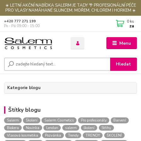
☀️ LETNÍ AKČNÍ NABÍDKA SALERM JE TADY 🌴 PROFESIONÁLNÍ PÉČE
PRO VLASY NAMÁHANÉ SLUNCEM, MOŘEM, CHLOREM I HORKEM ☀️
0
ks
+420 777 271 199
za
Po - Pá 09:00 - 15:00
Menu
Hledat
Kategorie blogu
Štítky blogu
Salerm
Školení
Salerm Cosmetics
Pro profesionály
Barvení
Biokera
Novinka
Lendan
salerm
školení
Střihy
Vlasová kosmetika
Pozvánka
Trendy
TRENDY
ŠKOLENÍ