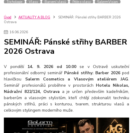
Trichologie
Vlasy
Barvení vlasů
Péče o vlasy
SalermVision
Kadeřník
Barvy na vlasy
Praha
Novinky
salerm cosmetics
Blond
Pleťová kosmetika
GDPR
pro kadeřníky
Úvod
AKTUALITY A BLOG
SEMINÁŘ: Pánské střihy BARBER 2026
Ostrava
ochrana osobních údajů
hd colors
barvení
fotoreport
kaps filler
keratin shot
Odbarvování
Fotoreport
Vegan
Barvení vlasy
16
.
06
.
2026
Barva na vlasy
Salerm Cosmetcs
Soutěž
Léto
Vši
SEMINÁŘ: Pánské střihy BARBER
Dětská kosmetika
Pro děti
Brvení
Inspirace
2026 Ostrava
V pondělí
14. 9. 2026 od 10:00
se v Ostravě uskuteční
profesionální odborný seminář
Pánské střihy: Barber 2026
pod
hlavičkou
Salerm Cosmetics a Vlasovým ateliérem JAG
.
Seminář profesionálů proběhne v prostorách
Hotelu Nikolas,
Nádražní 822/124, Ostrava
a je určen především kadeřníkům,
barberům a vlasovým stylistům, kteří chtějí zdokonalit techniku
pánských střihů, práci s konturou, tvarem, strukturou vlasů a
celkovým stylingem moderního muže.