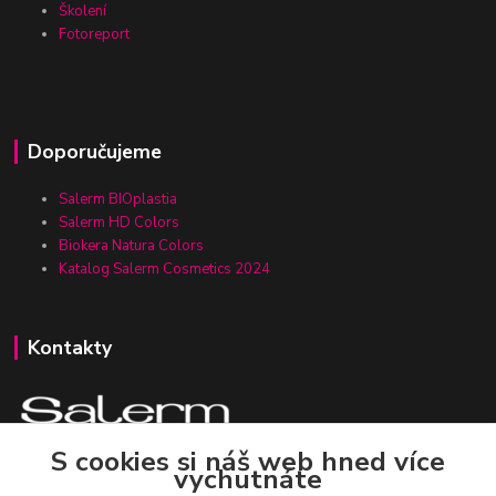
Školení
Fotoreport
Doporučujeme
Salerm BIOplastia
Salerm HD Colors
Biokera Natura Colors
Katalog Salerm Cosmetics 2024
Kontakty
S cookies si náš web hned více
vychutnáte
Zákaznická linka Salerm.cz