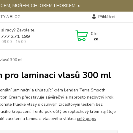
NCEM, MOŘEM, CHLOREM I HORKEM ☀️
TY A BLOG
Přihlášení
 si rady? Zavolejte.
0
ks
 777 271 199
za
á 09:00 - 15:00
 vlasů 300 ml
 pro laminaci vlasů 300 ml
ionální laminační a uhlazující krém Lendan Terra Smooth
tion Cream představuje závěrečný a naprosto nezbytný krok
konale hladké vlasy s oslnivým zrcadlovým leskem bez
ucího krepacení. Tento pokročilý bezoplachový krém zajišťuje
lé zacelení a laminaci vlasového vlákna
celý popis