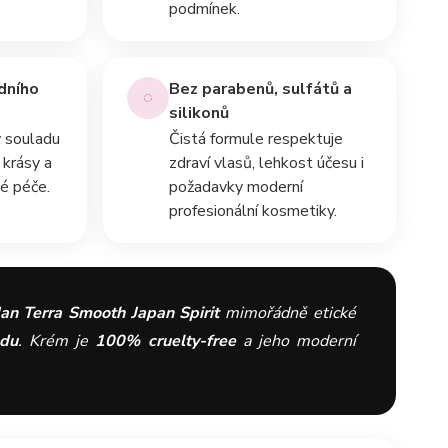
podmínek.
dního
Bez parabenů, sulfátů a
◌
silikonů
v souladu
Čistá formule respektuje
é krásy a
zdraví vlasů, lehkost účesu i
vé péče.
požadavky moderní
profesionální kosmetiky.
an Terra Smooth Japan Spirit
mimořádně etické
odu
. Krém je
100% cruelty-free
a jeho moderní