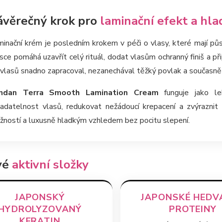
ávěrečný krok pro
laminační efekt a hlad
inační krém je posledním krokem v péči o vlasy, které mají pů
ce pomáhá uzavřít celý rituál, dodat vlasům ochranný finiš a při
vlasů snadno zapracoval, nezanechával těžký povlak a současně 
ndan Terra Smooth Lamination Cream
funguje jako le
ladatelnost vlasů, redukovat nežádoucí krepacení a zvýrazni
žností a luxusně hladkým vzhledem bez pocitu slepení.
vé
aktivní složky
JAPONSKÝ
JAPONSKÉ HEDV
HYDROLYZOVANÝ
PROTEINY
KERATIN