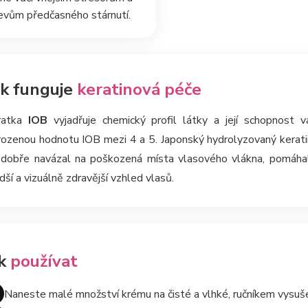
evům předčasného stárnutí.
ak funguje
keratinová péče
ratka
IOB
vyjadřuje chemický profil látky a její schopnost
irozenou hodnotu IOB mezi 4 a 5. Japonský hydrolyzovaný kerat
 dobře navázal na poškozená místa vlasového vlákna, pomáhal 
dší a vizuálně zdravější vzhled vlasů.
ak
používat
Naneste malé množství krému na čisté a vlhké, ručníkem vysuše