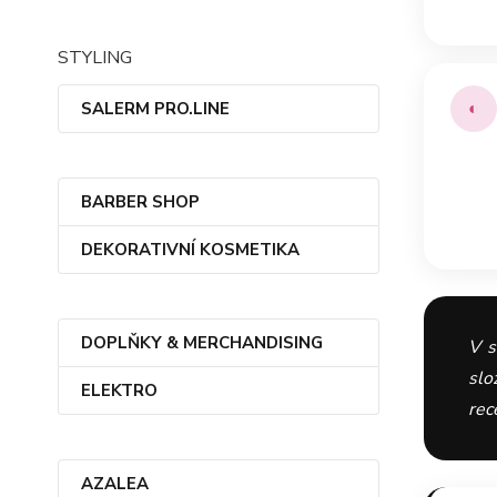
STYLING
◐
SALERM PRO.LINE
BARBER SHOP
DEKORATIVNÍ KOSMETIKA
“
DOPLŇKY & MERCHANDISING
V s
slo
ELEKTRO
rec
AZALEA