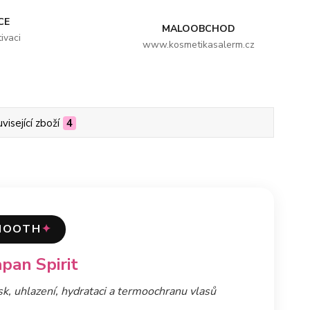
CE
MALOOBCHOD
ivaci
www.kosmetikasalerm.cz
visející zboží
4
MOOTH
✦
pan Spirit
k, uhlazení, hydrataci a termoochranu vlasů