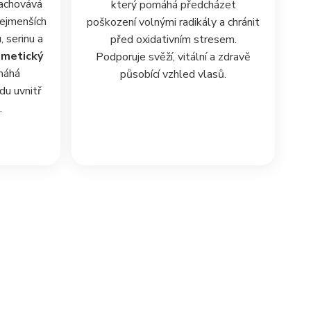
zachovává
který pomáhá předcházet
nejmenších
poškození volnými radikály a chránit
, serinu a
před oxidativním stresem.
imetický
Podporuje svěží, vitální a zdravě
omáhá
působící vzhled vlasů.
du uvnitř
.