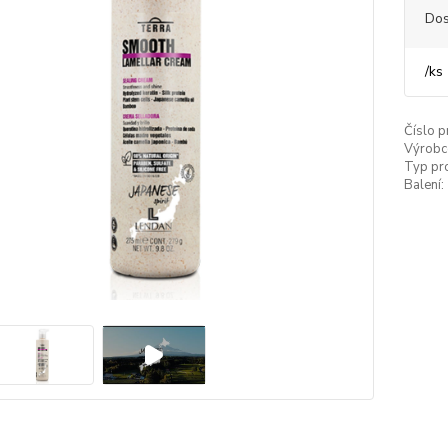
Dos
/
ks
Číslo p
Výrobc
Typ pr
Balení: