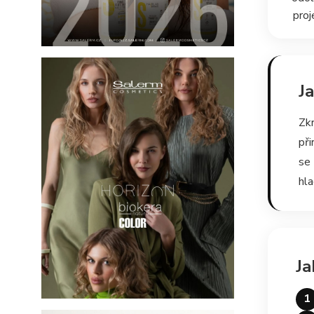
proj
J
Zk
př
se
hla
J
1