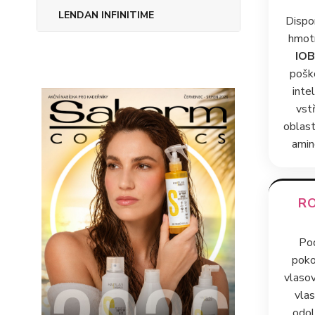
LENDAN INFINITIME
Dispo
hmotn
IOB
pošk
inte
vst
oblast
amin
R
Pod
poko
vlasov
vlas
odol