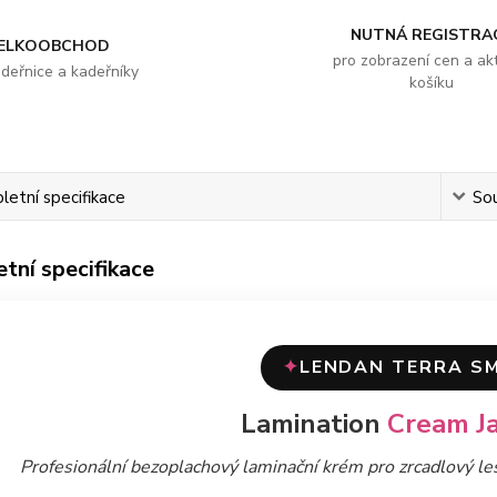
NUTNÁ REGISTRA
ELKOOBCHOD
pro zobrazení cen a akt
adeřnice a kadeřníky
košíku
etní specifikace
Sou
tní specifikace
LENDAN TERRA S
✦
Lamination
Cream Ja
Profesionální bezoplachový laminační krém pro zrcadlový les