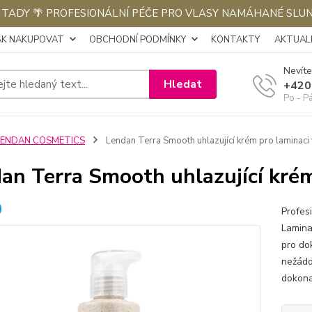
E TADY 🌴 PROFESIONÁLNÍ PÉČE PRO VLASY NAMÁHANÉ SLU
AK NAKUPOVAT
OBCHODNÍ PODMÍNKY
KONTAKTY
AKTUALI
Nevíte
Hledat
+420
Po - P
LENDAN COSMETICS
Lendan Terra Smooth uhlazující krém pro laminaci
an Terra Smooth uhlazující krém
Profes
Lamina
pro do
nežádo
dokona