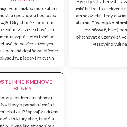
Hydrolyzát z hedvábí si 
nuje velmi nízkou molekulární
unikátní trojitou sekvenci 
ostí a specifickou hodnotou
aminokyselin, tedy glycinu
 4,9
. Díky shodě s profilem
alaninu. Působí jako
biom
ozeného vlasu se chová jako
zvlhčovač
, který p
ligentní výplň, selektivně se
přitahovat a uzamykat vo
řebává do nejvíce zničených
vlasového vlákna
í a pomáhá doplňovat klíčové
okyseliny, především cystin.
OSTLINNÉ KMENOVÉ
BUŇKY
porují epidermální obnovu
žky hlavy a pomáhají chránit
ou cibulku. Přispívají k udržení
ové struktury silné, husté a
né vůči vnějším stresorům a