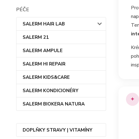
Pro
PÉČE
nap
SALERM HAIR LAB
Ten
int
SALERM 21
Kré
SALERM AMPULE
poh
SALERM HI REPAIR
ins
SALERM KIDS&CARE
SALERM KONDICIONÉRY
✦
SALERM BIOKERA NATURA
DOPLŇKY STRAVY | VITAMÍNY