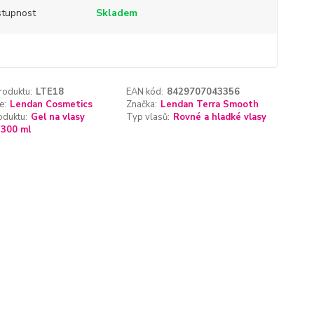
tupnost
Skladem
roduktu:
LTE18
EAN kód:
8429707043356
e:
Lendan Cosmetics
Značka:
Lendan Terra Smooth
oduktu:
Gel na vlasy
Typ vlasů:
Rovné a hladké vlasy
300 ml