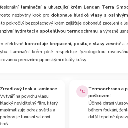
fesionální
laminační a uhlazující krém Lendan Terra Sm
rosto nezbytný krok pro
dokonale hladké vlasy s oslnivý
to pokročilý bezoplachový krém zajišťuje dokonalé zacelení a l
enzivní hydrataci a spolehlivou termoochranu
, a výrazně usn
m efektivně
kontroluje krepacení, posiluje vlasy zevnitř
a z
ybu. Laminační krém plně respektuje fyziologickou rovnováhu 
pirovanou precizními japonskými rituály krásy.
Zrcadlový lesk a laminace
Termoochrana a p
°C
poškození
Vytváří na povrchu vlasu
hladký neviditelný film, který
Účinně chrání vlaso
maximalizuje odraz světla a
během foukání, žehl
podporuje luxusní salonní
další tepelné úpravy
finiš.