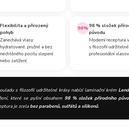
Flexibilita a přirozený
98 % složek příro
98%
pohyb
původu
Zanechává vlasy
Moderní receptura 
hydratované, pružné a bez
s filozofií udržiteln
nechtěného pocitu slepení
profesionální vlaso
nebo zatížení.
ouladu s filozofií udržitelné krásy nabízí laminační krém
Lend
žení, které se pyšní obsahem
98 % složek přírodního pův
eptura je zcela
bez parabenů, sulfátů a silikonů
.