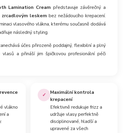
ooth Lamination Cream
představuje závěrečný a
m zrcadlovým leskem
bez nežádoucího krepacení.
aminaci vlasového vlákna, kterému současně dodává
adňuje následný styling.
anechává účes přirozeně poddajný, flexibilní a plný
vlasů a přináší jim špičkovou profesionální péči
revence
Maximální kontrola
✓
krepacení
vé vlákno
Efektivně redukuje frizz a
ení a
udržuje vlasy perfektně
.
disciplinované, hladší a
upravené za všech