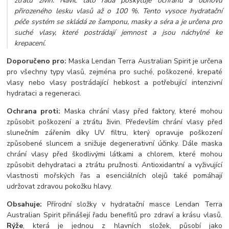
ztrátu živin. Navíc tato řada poskytuje ochranu a obnovu
přirozeného lesku vlasů až o 100 %. Tento vysoce hydratační
péče systém se skládá ze šamponu, masky a séra a je určena pro
suché vlasy, které postrádají jemnost a jsou náchylné ke
krepacení.
Doporučeno pro:
Maska Lendan Terra Australian Spirit je určena
pro všechny typy vlasů, zejména pro suché, poškozené, krepaté
vlasy nebo vlasy postrádající hebkost a potřebující intenzivní
hydrataci a regeneraci.
Ochrana proti:
Maska chrání vlasy před faktory, které mohou
způsobit poškození a ztrátu živin. Především chrání vlasy před
slunečním zářením díky UV filtru, který opravuje poškození
způsobené sluncem a snižuje degenerativní účinky. Dále maska
chrání vlasy před škodlivými látkami a chlorem, které mohou
způsobit dehydrataci a ztrátu pružnosti. Antioxidantní a vyživující
vlastnosti mořských řas a esenciálních olejů také pomáhají
udržovat zdravou pokožku hlavy.
Obsahuje:
Přírodní složky v hydratační masce Lendan Terra
Australian Spirit přinášejí řadu benefitů pro zdraví a krásu vlasů.
Rýže
, která je jednou z hlavních složek, působí jako