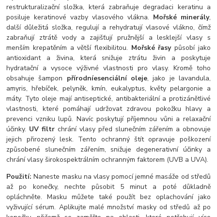
restrukturalizační složka, která zabraňuje degradaci keratinu a
posiluje keratinové vazby vlasového vlákna.
Mořské minerály
,
další důležitá složka, regulují a rehydratují vlasové vlákno, čímž
zabraňují ztrátě vody a zajišťují pružnější a lesklejší vlasy s
menším krepatěním a větší flexibilitou.
Mořské řasy
působí jako
antioxidant a živina, která snižuje ztrátu živin a poskytuje
hydratační a vysoce výživné vlastnosti pro vlasy. Kromě toho
obsahuje šampon
přírodní
esenciální oleje
, jako je lavandula,
amyris, hřebíček, pelyněk, kmín, eukalyptus, květy pelargonie a
máty. Tyto oleje mají antiseptické, antibakteriální a protizánětlivé
vlastnosti, které pomáhají udržovat zdravou pokožku hlavy a
prevenci vzniku lupů. Navíc poskytují příjemnou vůni a relaxační
účinky.
UV filtr
chrání vlasy před slunečním zářením a obnovuje
jejich přirozený lesk. Tento ochranný štít opravuje poškození
způsobené slunečním zářením, snižuje degenerativní účinky a
chrání vlasy širokospektrálním ochranným faktorem (UVB a UVA).
Použití:
Naneste masku na vlasy pomocí jemné masáže od středů
až po konečky, nechte působit 5 minut a poté důkladně
opláchněte. Masku můžete také použít bez oplachování jako
vyživující sérum. Aplikujte malé množství masky od středů až po