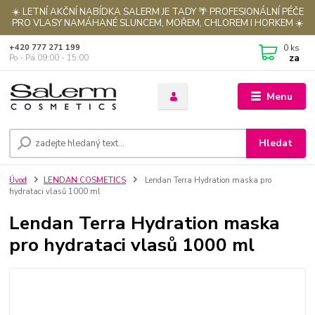
☀️ LETNÍ AKČNÍ NABÍDKA SALERM JE TADY 🌴 PROFESIONÁLNÍ PÉČE
PRO VLASY NAMÁHANÉ SLUNCEM, MOŘEM, CHLOREM I HORKEM ☀️
0
ks
+420 777 271 199
za
Po - Pá 09:00 - 15:00
Menu
Hledat
Úvod
LENDAN COSMETICS
Lendan Terra Hydration maska pro
hydrataci vlasů 1000 ml
Lendan Terra Hydration maska
pro hydrataci vlasů 1000 ml