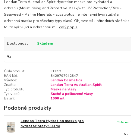
Lendan Terra Australian Spirit Hydration maska pro hydrataci a
ochranu (Moisturising and Protective Mask/with UV Protection/Rice -
Seaweed - Marine Minerals - Eucalyptus) je intenzivní hydratační a
ochranná maska pro všechny typy vlasů. Objevte sílu přírodních složek s
touto vyživující a ochrannou m...
celý popis
Dostupnost
Skladem
/
ks
Číslo produktu:
LTE12
EAN kód:
8429707042847
Výrobce:
Lendan Cosmetics
Značka:
Lendan Terra Australian Spirit
Typ produktu:
Maska na vlasy
Typ vlasů:
Suché a poškozené vlasy
Balení:
1000 ml
Podobné produkty
Lendan Terra Hydration maska pro
Skladem
hydrataci vlasy 500 ml
/
ks