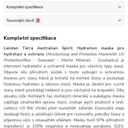
Kompletní specifikace
Související zboží
3
Kompletní specifikace
Lendan Terra Australian Spirit Hydration maska pro
hydrataci a ochranu
(
Moisturising and Protective Mask/with UV
Protection/Rice - Seaweed - Marine Minerals - Eucalyptus
) je
intenzivní hydratační a ochranná maska pro všechny typy vlasů.
Objevte sílu přírodních složek s touto vyživující a ochrannou
maskou pro vlasy, která je bohatá na mořské živiny a poskytuje
hlubokou hydrataci a obnovu vlasů. Maska je ideální pro suché
vlasy, které postrádají hebkost a jsou náchylné na krepatění. Díky
obsahu rýže, mořských řas, mořských minerálů a eukalyptu maska
zajišťuje strukturální opravu vlasů, zvyšuje jejich pružnost a lesk,
zatímco UV filtr chrání před slunečním zářením. Esenciální oleje
dodávají čistící a uklidňující účinek pro rovnováhu pokožky hlavy a
příjemnou vůni s relaxačním efektem. Masku tvoří 97% přírodních
ingrediencí, je 100% veganská a neobsahuje parabeny, SLES,