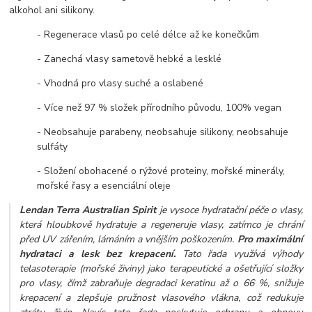
alkohol ani silikony.
- Regenerace vlasů po celé délce až ke konečkům
- Zanechá vlasy sametově hebké a lesklé
- Vhodná pro vlasy suché a oslabené
- Více než 97 % složek přírodního původu, 100% vegan
- Neobsahuje parabeny, neobsahuje silikony, neobsahuje
sulfáty
- Složení obohacené o rýžové proteiny, mořské minerály,
mořské řasy a esenciální oleje
Lendan Terra Australian Spirit
je vysoce hydratační péče o vlasy,
která hloubkově hydratuje a regeneruje vlasy, zatímco je chrání
před UV zářením, lámáním a vnějším poškozením.
Pro maximální
hydrataci a lesk bez krepacení.
Tato řada využívá výhody
telasoterapie (mořské živiny) jako terapeutické a ošetřující složky
pro vlasy, čímž zabraňuje degradaci keratinu až o 66 %, snižuje
krepacení a zlepšuje pružnost vlasového vlákna, což redukuje