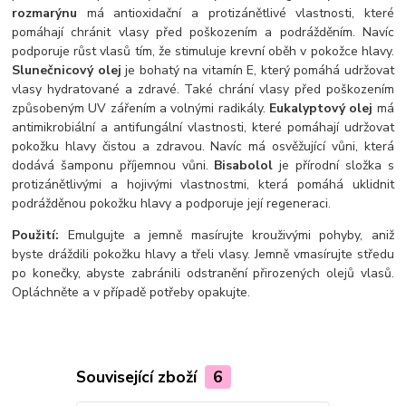
rozmarýnu
má antioxidační a protizánětlivé vlastnosti, které
pomáhají chránit vlasy před poškozením a podrážděním. Navíc
podporuje růst vlasů tím, že stimuluje krevní oběh v pokožce hlavy.
Slunečnicový olej
je bohatý na vitamín E, který pomáhá udržovat
vlasy hydratované a zdravé. Také chrání vlasy před poškozením
způsobeným UV zářením a volnými radikály.
Eukalyptový olej
má
antimikrobiální a antifungální vlastnosti, které pomáhají udržovat
pokožku hlavy čistou a zdravou. Navíc má osvěžující vůni, která
dodává šamponu příjemnou vůni.
Bisabolol
je přírodní složka s
protizánětlivými a hojivými vlastnostmi, která pomáhá uklidnit
podrážděnou pokožku hlavy a podporuje její regeneraci.
Použití:
Emulgujte a jemně masírujte krouživými pohyby, aniž
byste dráždili pokožku hlavy a třeli vlasy. Jemně vmasírujte středu
po konečky, abyste zabránili odstranění přirozených olejů vlasů.
Opláchněte a v případě potřeby opakujte.
Související zboží
6