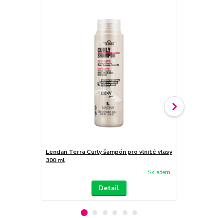
Lendan Terra Curly šampón pro vlnité vlasy
Lendan Terra
300 ml
ml
Skladem
Detail