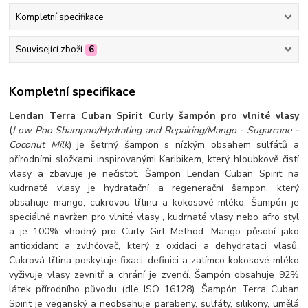
Kompletní specifikace
Související zboží
6
Kompletní specifikace
Lendan Terra Cuban Spirit Curly šampón pro vlnité vlasy
(
Low Poo Shampoo/Hydrating and Repairing/Mango - Sugarcane -
Coconut Milk
) je šetrný šampon s nízkým obsahem sulfátů a
přírodními složkami inspirovanými Karibikem, který hloubkově čistí
vlasy a zbavuje je nečistot. Šampon Lendan Cuban Spirit na
kudrnaté vlasy je hydratační a regenerační šampon, který
obsahuje mango, cukrovou třtinu a kokosové mléko. Šampón je
speciálně navržen pro vlnité vlasy , kudrnaté vlasy nebo afro styl
a je 100% vhodný pro Curly Girl Method. Mango působí jako
antioxidant a zvlhčovač, který z oxidaci a dehydrataci vlasů.
Cukrová třtina poskytuje fixaci, definici a zatímco kokosové mléko
vyživuje vlasy zevnitř a chrání je zvenčí. Šampón obsahuje 92%
látek přírodního původu (dle ISO 16128). Šampón Terra Cuban
Spirit je veganský a neobsahuje parabeny, sulfáty, silikony, umělá