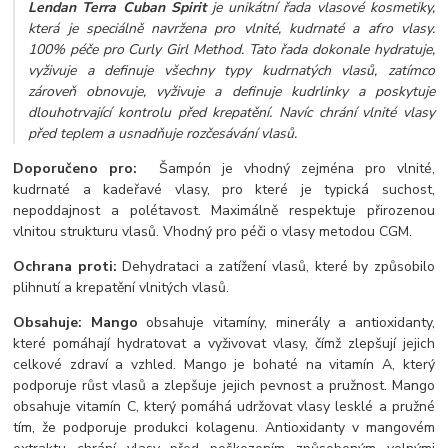
Lendan Terra Cuban Spirit
je unikátní řada vlasové kosmetiky,
která je speciálně navržena pro vlnité, kudrnaté a afro vlasy.
100% péče pro Curly Girl Method. Tato řada dokonale hydratuje,
vyživuje a definuje všechny typy kudrnatých vlasů, zatímco
zároveň obnovuje, vyživuje a definuje kudrlinky a poskytuje
dlouhotrvající kontrolu před krepatění. Navíc chrání vlnité vlasy
před teplem a usnadňuje rozčesávání vlasů.
Doporučeno pro:
Šampón je vhodný zejména pro vlnité,
kudrnaté a kadeřavé vlasy, pro které je typická suchost,
nepoddajnost a polétavost. Maximálně respektuje přirozenou
vlnitou strukturu vlasů. Vhodný pro péči o vlasy metodou CGM.
Ochrana proti:
Dehydrataci a zatížení vlasů, které by způsobilo
plihnutí a krepatění vlnitých vlasů.
Obsahuje: Mango
obsahuje vitamíny, minerály a antioxidanty,
které pomáhají hydratovat a vyživovat vlasy, čímž zlepšují jejich
celkové zdraví a vzhled. Mango je bohaté na vitamín A, který
podporuje růst vlasů a zlepšuje jejich pevnost a pružnost. Mango
obsahuje vitamín C, který pomáhá udržovat vlasy lesklé a pružné
tím, že podporuje produkci kolagenu. Antioxidanty v mangovém