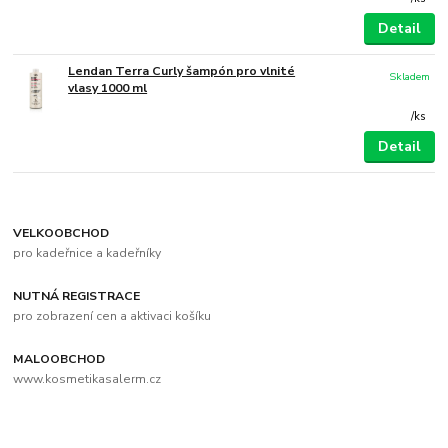
Detail
Lendan Terra Curly šampón pro vlnité
Skladem
vlasy 1000 ml
/
ks
Detail
VELKOOBCHOD
pro kadeřnice a kadeřníky
NUTNÁ REGISTRACE
pro zobrazení cen a aktivaci košíku
MALOOBCHOD
www.kosmetikasalerm.cz