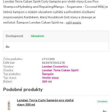
Lendan Terra Cuban Spirit Curly šampón pro vlnité vlasy (Low Poo
Shampoo/Hydrating and Repairing/Mango - Sugarcane - Coconut Milk) je
šetrný šampon s nízkým obsahem sulfátů a přírodními složkami
inspirovanými Karibikem, který hloubkově čistí vlasy a zbavuje je
nečistot. Šampon Lendan Cuban Spirit na...
celý popis
Dostupnost
Skladem
/
ks
Číslo produktu:
LTCC300
EAN kód:
8429707041178
Výrobce:
Lendan Cosmetics
Značka:
Lendan Terra Cuban Spirit
Typ produktu:
Šampón
Typ vlasů:
Vlnité vlasy
Balení:
300 ml
Podobné produkty
Lendan Terra Curly šampón pro vlnité
Skladem
vlasy 300 ml
/
ks