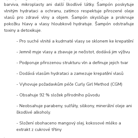
barviva, mikroplasty ani další škodlivé látky. Šampón poskytuje
vlnitým hydrataci a ochranu, zatímco respektuje přirozené oleje
vlasů pro zdravé vlny a objem. Šampón okysličuje a prokrvuje
pokožku hlavy a vlasy hloubkově hydratuje. Šampón odstraňuje
toxiny a detoxikuje.
- Pro suché vlnité a kudrnaté vlasy se sklonem ke krepatění
- Jemně myje vlasy a zbavuje je nečistot, dodává jim výživu
- Podporuje přirozenou strukturu vln a definuje jejich tvar
- Dodává vlasům hydrataci a zamezuje krepatění vlasů
- Vyhovuje požadavkům péče Curly Girl Method (CGM)
- Obsahuje 92 % složek přírodního původu
- Neobsahuje parabeny, sulfáty, silikony, minerální oleje ani
škodlivé alkoholy.
- Složení obohaceno mangový olej, kokosové mléko a
extrakt z cukrové třtiny