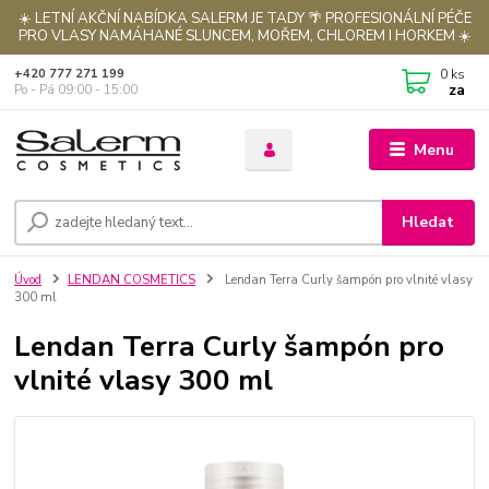
☀️ LETNÍ AKČNÍ NABÍDKA SALERM JE TADY 🌴 PROFESIONÁLNÍ PÉČE
PRO VLASY NAMÁHANÉ SLUNCEM, MOŘEM, CHLOREM I HORKEM ☀️
0
ks
+420 777 271 199
za
Po - Pá 09:00 - 15:00
Menu
Hledat
Úvod
LENDAN COSMETICS
Lendan Terra Curly šampón pro vlnité vlasy
300 ml
Lendan Terra Curly šampón pro
vlnité vlasy 300 ml