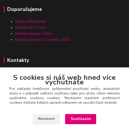
Doporučujeme
Salerm BIOplastia
Salerm HD Colors
Biokera Natura Colors
Katalog Salerm Cosmetics 2024
Kontakty
S cookies si náš web hned více
vychutnáte
Zákaznická linka Salerm.cz
+420 777 271 199
Pro základní funkčnost, zpříjemnění používání webu, analytické
účely a v případě udělení souhlasu také pro účely cílení reklamy
využíváme soubory cookies. Nastavení vlastních preferencí
salerm@salerm.cz
cookies můžete kdykoli upravit odkazem ve spodní části stránek.
Souhlasím
Nastavení