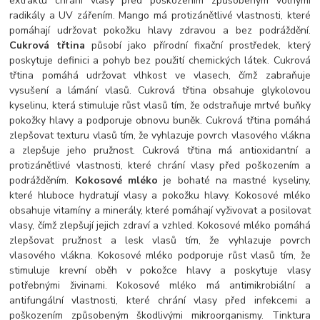
extraktu chrání vlasy před poškozením způsobeným volnými
radikály a UV zářením. Mango má protizánětlivé vlastnosti, které
pomáhají udržovat pokožku hlavy zdravou a bez podráždění.
Cukrová třtina
působí jako přírodní fixační prostředek, který
poskytuje definici a pohyb bez použití chemických látek. Cukrová
třtina pomáhá udržovat vlhkost ve vlasech, čímž zabraňuje
vysušení a lámání vlasů. Cukrová třtina obsahuje glykolovou
kyselinu, která stimuluje růst vlasů tím, že odstraňuje mrtvé buňky
pokožky hlavy a podporuje obnovu buněk. Cukrová třtina pomáhá
zlepšovat texturu vlasů tím, že vyhlazuje povrch vlasového vlákna
a zlepšuje jeho pružnost. Cukrová třtina má antioxidantní a
protizánětlivé vlastnosti, které chrání vlasy před poškozením a
podrážděním.
Kokosové mléko
je bohaté na mastné kyseliny,
které hluboce hydratují vlasy a pokožku hlavy. Kokosové mléko
obsahuje vitamíny a minerály, které pomáhají vyživovat a posilovat
vlasy, čímž zlepšují jejich zdraví a vzhled. Kokosové mléko pomáhá
zlepšovat pružnost a lesk vlasů tím, že vyhlazuje povrch
vlasového vlákna. Kokosové mléko podporuje růst vlasů tím, že
stimuluje krevní oběh v pokožce hlavy a poskytuje vlasy
potřebnými živinami. Kokosové mléko má antimikrobiální a
antifungální vlastnosti, které chrání vlasy před infekcemi a
poškozením způsobeným škodlivými mikroorganismy. Tinktura