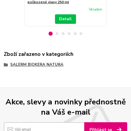
poškozené vlasy 250 ml
poškozené v
Skladem
Detail
Zboží zařazeno v kategoriích
SALERM BIOKERA NATURA
Akce, slevy a novinky přednostně
na Váš e-mail
Přihlásit se