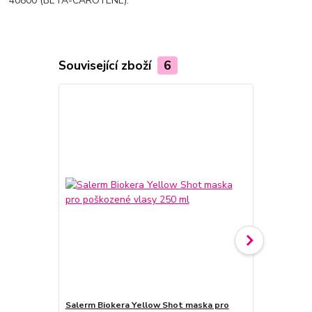
40800 (BETA-CAROTENE).
Související zboží
6
Salerm Biokera Yellow Shot maska pro
Salerm Biok