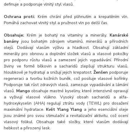
definuje a podporuje vlnitý styl vlasů.
Ochrana proti:
Krém chrání před plihnutím a krepatěním vln.
Pomáhá zachovat vlnitý styl a pružnost vln po delší čas.
Obsahuje:
Krém je bohatý na vitamíny a minerály.
Kanárské
banány
jsou bohatým zdrojem vitamínů, minerálů a přírodních
olejů. Dodávají vlasům výživu a hladkost. Obsahují základní
minerály pro obnovu a doplnění složek vlasů a vlasové pokožky
pro podporu růstu vlasů a zamezení jejich vypadávání. Přírodní
živiny ve formě bílkovin a sacharidů zlepšují strukturu vlasů,
hloubkově je hydratují a snižují jejich krepatost.
Ženšen
podporuje
regeneraci a tvorbu kožních buněk, což posiluje vlasové kořínky.
Podporuje tak růst zdravých vlasů, zamezuje vypadávání a lámání
vlasů.
Mango
obsahuje mastné kyseliny, které intenzivně opravují
a vyživují vlasové vlákno. Vysoký obsah sacharidů a alfa-
hydroxykyselin (AHA) regulují ztrátu vody (TEWL) pro dosažení
maximální hydratace.
Květ Ylang Ylang
a jeho esenciální oleje
jsou známé pro svou stimulační a revitalizační aktivitu, což ocení
vlasový folikul. Obsahuje také složky, které vlasům dodávají
hebkost a přirozený lesk.