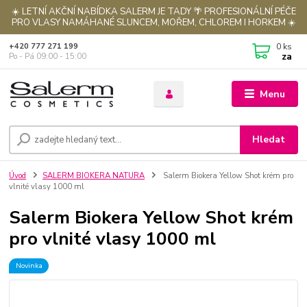
☀️ LETNÍ AKČNÍ NABÍDKA SALERM JE TADY 🌴 PROFESIONÁLNÍ PÉČE
PRO VLASY NAMÁHANÉ SLUNCEM, MOŘEM, CHLOREM I HORKEM ☀️
0
ks
+420 777 271 199
za
Po - Pá 09:00 - 15:00
Menu
Hledat
Úvod
SALERM BIOKERA NATURA
Salerm Biokera Yellow Shot krém pro
vlnité vlasy 1000 ml
Salerm Biokera Yellow Shot krém
pro vlnité vlasy 1000 ml
Novinka