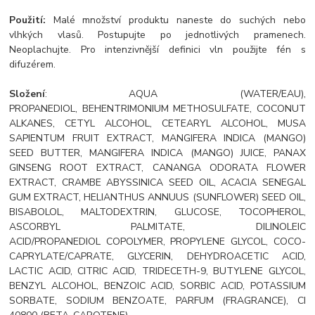
Použití:
Malé množství produktu naneste do suchých nebo
vlhkých vlasů. Postupujte po jednotlivých pramenech.
Neoplachujte. Pro intenzivnější definici vln použijte fén s
difuzérem.
Složení
: AQUA (WATER/EAU),
PROPANEDIOL, BEHENTRIMONIUM METHOSULFATE, COCONUT
ALKANES, CETYL ALCOHOL, CETEARYL ALCOHOL, MUSA
SAPIENTUM FRUIT EXTRACT, MANGIFERA INDICA (MANGO)
SEED BUTTER, MANGIFERA INDICA (MANGO) JUICE, PANAX
GINSENG ROOT EXTRACT, CANANGA ODORATA FLOWER
EXTRACT, CRAMBE ABYSSINICA SEED OIL, ACACIA SENEGAL
GUM EXTRACT, HELIANTHUS ANNUUS (SUNFLOWER) SEED OIL,
BISABOLOL, MALTODEXTRIN, GLUCOSE, TOCOPHEROL,
ASCORBYL PALMITATE, DILINOLEIC
ACID/PROPANEDIOL COPOLYMER, PROPYLENE GLYCOL, COCO-
CAPRYLATE/CAPRATE, GLYCERIN, DEHYDROACETIC ACID,
LACTIC ACID, CITRIC ACID, TRIDECETH-9, BUTYLENE GLYCOL,
BENZYL ALCOHOL, BENZOIC ACID, SORBIC ACID, POTASSIUM
SORBATE, SODIUM BENZOATE, PARFUM (FRAGRANCE), CI