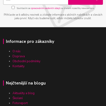
Souhlasím se
zpracováním osobních údajů
za účelem rozesílky newsletteru.
Přihlaste se k odběru novinek a získejte informace o akčních nabídkách a slevách
jako první. Když vás budeme rušit, odběr můžete kdykoliv zrušit.
Informace pro zákazníky
O nás
Doprava
Obchodní podmínky
Kontakty
Nejčtenější na blogu
Aktuality a blog
Školení
Fotoreport