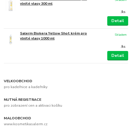
vlnité vlasy 300 ml
/
ks
Detail
Salerm Biokera Yellow Shot krém pro
Skladem
vlnité vlasy 1000 ml
/
ks
Detail
VELKOOBCHOD
pro kadeřnice a kadeřníky
NUTNÁ REGISTRACE
pro zobrazení cen a aktivaci košíku
MALOOBCHOD
www.kosmetikasalerm.cz