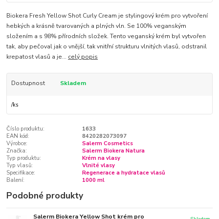
Biokera Fresh Yellow Shot Curly Cream je stylingový krém pro vytvoření
hebkých a krásně tvarovaných a plných vln. Se 100% veganským
složením a s 98% přírodních složek. Tento veganský krém byl vytvořen
tak, aby pečoval jak o vnější, tak vnitřní strukturu vlnitých vlasů, odstranil
krepatost vlasů a je...
celý popis
Dostupnost
Skladem
/
ks
Číslo produktu:
1633
EAN kód:
8420282073097
Výrobce:
Salerm Cosmetics
Značka:
Salerm Biokera Natura
Typ produktu:
Krém na vlasy
Typ vlasů:
Vlnité vlasy
Specifikace:
Regenerace a hydratace vlasů
Balení:
1000 ml
Podobné produkty
Salerm Biokera Yellow Shot krém pro
Skladem