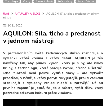
Trichologie
Vlasy
Barvení vlasů
Péče o vlasy
SalermVision
Kadeřník
Barvy na vlasy
Praha
Novinky
salerm cosmetics
Blond
Pleťová kosmetika
GDPR
pro kadeřníky
Úvod
AKTUALITY A BLOG
AQUILON: Síla, ticho a preciznost v jednom
nástroji
ochrana osobních údajů
hd colors
barvení
fotoreport
kaps filler
keratin shot
Odbarvování
Fotoreport
Vegan
Barvení vlasy
10
.
11
.
2025
Barva na vlasy
Salerm Cosmetcs
Soutěž
Léto
Vši
AQUILON: Síla, ticho a preciznost
Dětská kosmetika
Pro děti
Brvení
Inspirace
v jednom nástroji
V profesionálním světě kadeřnických služeb rozhoduje o
výsledku každá vteřina a každý detail. AQUILON je fén
navržený tak, aby přinesl výkon, který je silný, ale nikdy
hrubý, a technologii, která pracuje rychle, přesně a šetrně.
Jeho filozofií není pouze vysušit vlasy – ale vytvořit
prostředí, v němž je každý pohyb ruky jistější, proud vzduchu
stabilnější a výsledný vzhled hladší a zdravější. Už od
prvního zapnutí je jasné, že jde o nástroj vyšší třídy, který
pozvedne celkovou kulturu práce v salonu.