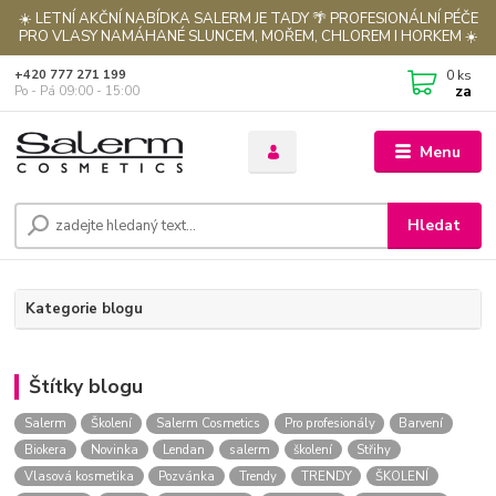
☀️ LETNÍ AKČNÍ NABÍDKA SALERM JE TADY 🌴 PROFESIONÁLNÍ PÉČE
PRO VLASY NAMÁHANÉ SLUNCEM, MOŘEM, CHLOREM I HORKEM ☀️
0
ks
+420 777 271 199
za
Po - Pá 09:00 - 15:00
Menu
Hledat
Kategorie blogu
Štítky blogu
Salerm
Školení
Salerm Cosmetics
Pro profesionály
Barvení
Biokera
Novinka
Lendan
salerm
školení
Střihy
Vlasová kosmetika
Pozvánka
Trendy
TRENDY
ŠKOLENÍ