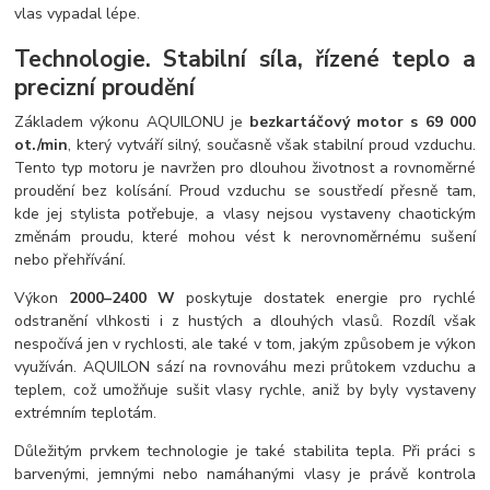
vlas vypadal lépe.
Technologie. Stabilní síla, řízené teplo a
precizní proudění
Základem výkonu AQUILONU je
bezkartáčový motor s 69 000
ot./min
, který vytváří silný, současně však stabilní proud vzduchu.
Tento typ motoru je navržen pro dlouhou životnost a rovnoměrné
proudění bez kolísání. Proud vzduchu se soustředí přesně tam,
kde jej stylista potřebuje, a vlasy nejsou vystaveny chaotickým
změnám proudu, které mohou vést k nerovnoměrnému sušení
nebo přehřívání.
Výkon
2000–2400 W
poskytuje dostatek energie pro rychlé
odstranění vlhkosti i z hustých a dlouhých vlasů. Rozdíl však
nespočívá jen v rychlosti, ale také v tom, jakým způsobem je výkon
využíván. AQUILON sází na rovnováhu mezi průtokem vzduchu a
teplem, což umožňuje sušit vlasy rychle, aniž by byly vystaveny
extrémním teplotám.
Důležitým prvkem technologie je také stabilita tepla. Při práci s
barvenými, jemnými nebo namáhanými vlasy je právě kontrola