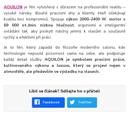
AQUILON
je fén vytvořený s důrazem na profesionální realitu –
vysoké nároky, dlouhé pracovní dny a klienty, kteří očekávají
kvalitu bez kompromisů. Spojuje
výkon 2000–2400 W
,
motor s
69 000 ot./min
,
nízkou hlučnost
, ergonomii a inteligentní
ovládání tak, aby poskytl nástroj jemný k vlasům a současně
rychlý a efektivní při práci.
Je to fén, který zapadá do filozofie moderního salonu, kde
technologie nepoutá pozornost sama na sebe, ale podporuje
každý detail služby.
AQUILON je symbolem precizní práce,
kultivovaného výkonu a luxusu, který se projeví nejen v
atmosféře, ale především ve výsledku na vlasech.
Líbil se článek? Sdílejte ho s přáteli
Facebook
Twitter