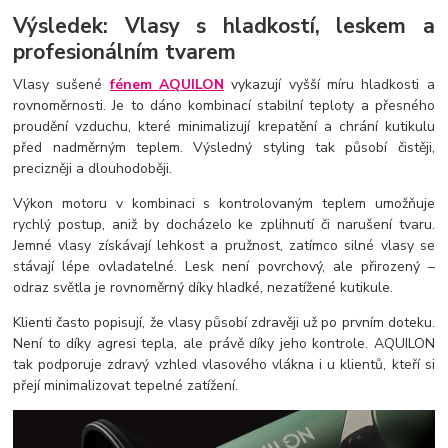
Výsledek: Vlasy s hladkostí, leskem a
profesionálním tvarem
Vlasy sušené
fénem AQUILON
vykazují vyšší míru hladkosti a
rovnoměrnosti. Je to dáno kombinací stabilní teploty a přesného
proudění vzduchu, které minimalizují krepatění a chrání kutikulu
před nadměrným teplem. Výsledný styling tak působí čistěji,
precizněji a dlouhodoběji.
Výkon motoru v kombinaci s kontrolovaným teplem umožňuje
rychlý postup, aniž by docházelo ke zplihnutí či narušení tvaru.
Jemné vlasy získávají lehkost a pružnost, zatímco silné vlasy se
stávají lépe ovladatelné. Lesk není povrchový, ale přirozený –
odraz světla je rovnoměrný díky hladké, nezatížené kutikule.
Klienti často popisují, že vlasy působí zdravěji už po prvním doteku.
Není to díky agresi tepla, ale právě díky jeho kontrole. AQUILON
tak podporuje zdravý vzhled vlasového vlákna i u klientů, kteří si
přejí minimalizovat tepelné zatížení.