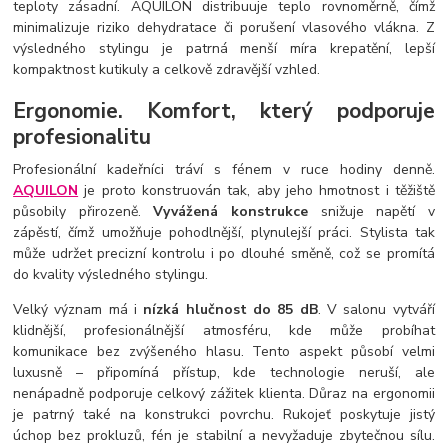
teploty zásadní. AQUILON distribuuje teplo rovnoměrně, čímž
minimalizuje riziko dehydratace či porušení vlasového vlákna. Z
výsledného stylingu je patrná menší míra krepatění, lepší
kompaktnost kutikuly a celkově zdravější vzhled.
Ergonomie. Komfort, který podporuje
profesionalitu
Profesionální kadeřníci tráví s fénem v ruce hodiny denně.
AQUILON
je proto konstruován tak, aby jeho hmotnost i těžiště
působily přirozeně.
Vyvážená konstrukce
snižuje napětí v
zápěstí, čímž umožňuje pohodlnější, plynulejší práci. Stylista tak
může udržet precizní kontrolu i po dlouhé směně, což se promítá
do kvality výsledného stylingu.
Velký význam má i
nízká hlučnost do 85 dB
. V salonu vytváří
klidnější, profesionálnější atmosféru, kde může probíhat
komunikace bez zvýšeného hlasu. Tento aspekt působí velmi
luxusně – připomíná přístup, kde technologie neruší, ale
nenápadně podporuje celkový zážitek klienta. Důraz na ergonomii
je patrný také na konstrukci povrchu. Rukojeť poskytuje jistý
úchop bez prokluzů, fén je stabilní a nevyžaduje zbytečnou sílu.