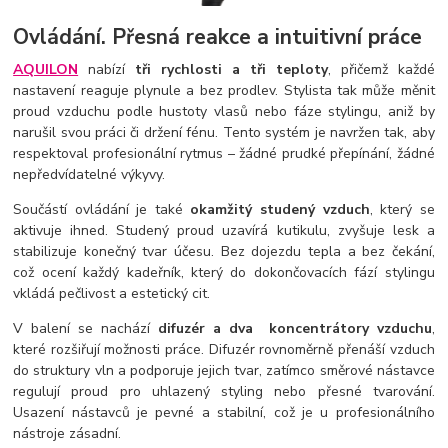
Ovládání. Přesná reakce a intuitivní práce
AQUILON
nabízí
tři rychlosti a tři teploty
, přičemž každé
nastavení reaguje plynule a bez prodlev. Stylista tak může měnit
proud vzduchu podle hustoty vlasů nebo fáze stylingu, aniž by
narušil svou práci či držení fénu. Tento systém je navržen tak, aby
respektoval profesionální rytmus – žádné prudké přepínání, žádné
nepředvídatelné výkyvy.
Součástí ovládání je také
okamžitý studený vzduch
, který se
aktivuje ihned. Studený proud uzavírá kutikulu, zvyšuje lesk a
stabilizuje konečný tvar účesu. Bez dojezdu tepla a bez čekání,
což ocení každý kadeřník, který do dokončovacích fází stylingu
vkládá pečlivost a estetický cit.
V balení se nachází
difuzér a dva koncentrátory vzduchu
,
které rozšiřují možnosti práce. Difuzér rovnoměrně přenáší vzduch
do struktury vln a podporuje jejich tvar, zatímco směrové nástavce
regulují proud pro uhlazený styling nebo přesné tvarování.
Usazení nástavců je pevné a stabilní, což je u profesionálního
nástroje zásadní.