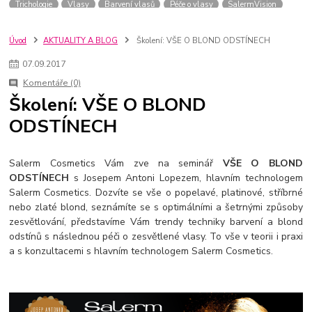
Trichologie
Vlasy
Barvení vlasů
Péče o vlasy
SalermVision
Kadeřník
Barvy na vlasy
Praha
Novinky
salerm cosmetics
Blond
Pleťová kosmetika
GDPR
pro kadeřníky
Úvod
AKTUALITY A BLOG
Školení: VŠE O BLOND ODSTÍNECH
ochrana osobních údajů
hd colors
barvení
fotoreport
kaps filler
07
.
09
.
2017
keratin shot
Odbarvování
Fotoreport
Vegan
Barvení vlasy
Komentáře (0)
Barva na vlasy
Salerm Cosmetcs
Soutěž
Léto
Vši
Školení: VŠE O BLOND
Dětská kosmetika
Pro děti
Brvení
Inspirace
ODSTÍNECH
Salerm Cosmetics Vám zve na seminář
VŠE O BLOND
ODSTÍNECH
s Josepem Antoni Lopezem, hlavním technologem
Salerm Cosmetics. Dozvíte se vše o popelavé, platinové, stříbrné
nebo zlaté blond, seznámíte se s optimálními a šetrnými způsoby
zesvětlování, představíme Vám trendy techniky barvení a blond
odstínů s následnou péči o zesvětlené vlasy. To vše v teorii i praxi
a s konzultacemi s hlavním technologem Salerm Cosmetics.