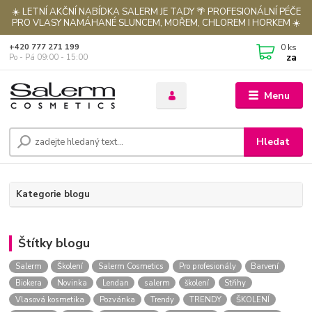
☀️ LETNÍ AKČNÍ NABÍDKA SALERM JE TADY 🌴 PROFESIONÁLNÍ PÉČE
PRO VLASY NAMÁHANÉ SLUNCEM, MOŘEM, CHLOREM I HORKEM ☀️
0
ks
+420 777 271 199
za
Po - Pá 09:00 - 15:00
Menu
Hledat
Kategorie blogu
Štítky blogu
Salerm
Školení
Salerm Cosmetics
Pro profesionály
Barvení
Biokera
Novinka
Lendan
salerm
školení
Střihy
Vlasová kosmetika
Pozvánka
Trendy
TRENDY
ŠKOLENÍ