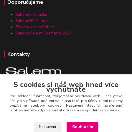
Doporučujeme
Salerm BIOplastia
Salerm HD Colors
Biokera Natura Colors
Katalog Salerm Cosmetics 2024
Kontakty
S cookies si náš web hned více
vychutnáte
Zákaznická linka Salerm.cz
+420 777 271 199
Pro základní funkčnost, zpříjemnění používání webu, analytické
účely a v případě udělení souhlasu také pro účely cílení reklamy
využíváme soubory cookies. Nastavení vlastních preferencí
salerm@salerm.cz
cookies můžete kdykoli upravit odkazem ve spodní části stránek.
Souhlasím
Nastavení