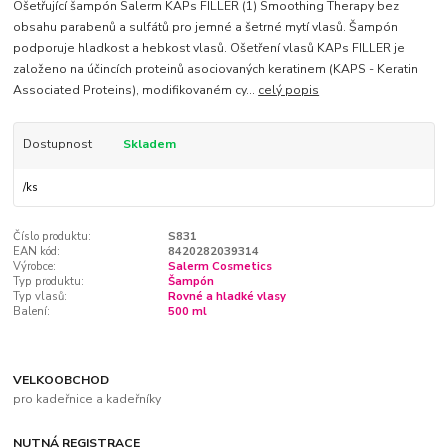
Ošetřující šampón Salerm KAPs FILLER (1) Smoothing Therapy bez
obsahu parabenů a sulfátů pro jemné a šetrné mytí vlasů. Šampón
podporuje hladkost a hebkost vlasů. Ošetření vlasů KAPs FILLER je
založeno na účincích proteinů asociovaných keratinem (KAPS - Keratin
Associated Proteins), modifikovaném cy...
celý popis
Dostupnost
Skladem
/
ks
Číslo produktu:
S831
EAN kód:
8420282039314
Výrobce:
Salerm Cosmetics
Typ produktu:
Šampón
Typ vlasů:
Rovné a hladké vlasy
Balení:
500 ml
VELKOOBCHOD
pro kadeřnice a kadeřníky
NUTNÁ REGISTRACE