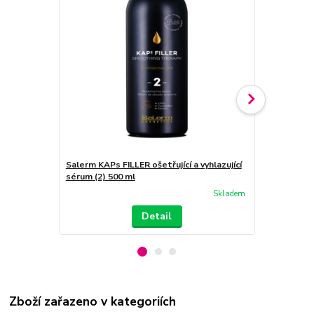
Salerm KAPs FILLER ošetřující a vyhlazující
Salerm KAPs
sérum (2) 500 ml
vlasy (3) 10
Skladem
Detail
Zboží zařazeno v kategoriích