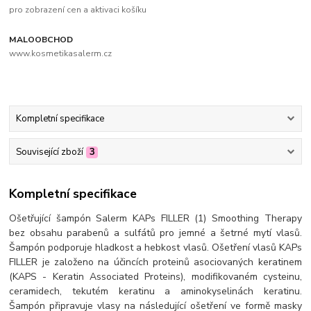
pro zobrazení cen a aktivaci košíku
MALOOBCHOD
www.kosmetikasalerm.cz
Kompletní specifikace
Související zboží
3
Kompletní specifikace
Ošetřující šampón Salerm KAPs FILLER (1) Smoothing Therapy
bez obsahu parabenů a sulfátů pro jemné a šetrné mytí vlasů.
Šampón podporuje hladkost a hebkost vlasů. Ošetření vlasů KAPs
FILLER je založeno na účincích proteinů asociovaných keratinem
(KAPS - Keratin Associated Proteins), modifikovaném cysteinu,
ceramidech, tekutém keratinu a aminokyselinách keratinu.
Šampón připravuje vlasy na následující ošetření ve formě masky