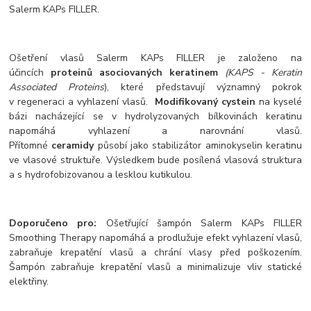
Salerm KAPs FILLER.
Ošetření vlasů Salerm KAPs FILLER je založeno na
účincích
proteinů asociovaných keratinem
(KAPS - Keratin
Associated Proteins
), které představují významný pokrok
v regeneraci a vyhlazení vlasů.
Modifikovaný cystein
na kyselé
bázi nacházející se v hydrolyzovaných bílkovinách keratinu
napomáhá vyhlazení a narovnání vlasů.
Přítomné
ceramidy
působí jako stabilizátor aminokyselin keratinu
ve vlasové struktuře. Výsledkem bude posílená vlasová struktura
a s hydrofobizovanou a lesklou kutikulou.
Doporučeno pro:
Ošetřující šampón Salerm KAPs FILLER
Smoothing Therapy napomáhá a prodlužuje efekt vyhlazení vlasů,
zabraňuje krepatění vlasů a chrání vlasy před poškozením.
Šampón zabraňuje krepatění vlasů a minimalizuje vliv statické
elektřiny.