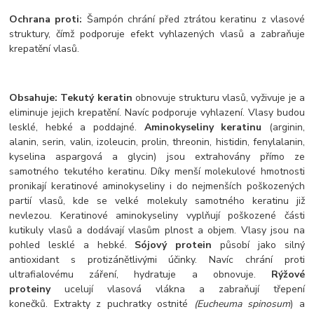
Ochrana proti:
Šampón chrání před ztrátou keratinu z vlasové
struktury, čímž podporuje efekt vyhlazených vlasů a zabraňuje
krepatění vlasů.
Obsahuje:
Tekutý keratin
obnovuje strukturu vlasů, vyživuje je a
eliminuje jejich krepatění. Navíc podporuje vyhlazení. Vlasy budou
lesklé, hebké a poddajné.
Aminokyseliny keratinu
(arginin,
alanin, serin, valin, izoleucin, prolin, threonin, histidin, fenylalanin,
kyselina aspargová a glycin) jsou extrahovány přímo ze
samotného tekutého keratinu. Díky menší molekulové hmotnosti
pronikají keratinové aminokyseliny i do nejmenších poškozených
partií vlasů, kde se velké molekuly samotného keratinu již
nevlezou. Keratinové aminokyseliny vyplňují poškozené části
kutikuly vlasů a dodávají vlasům plnost a objem. Vlasy jsou na
pohled lesklé a hebké.
Sójový protein
působí jako silný
antioxidant s protizánětlivými účinky. Navíc chrání proti
ultrafialovému záření, hydratuje a obnovuje.
Rýžové
proteiny
ucelují vlasová vlákna a zabraňují třepení
konečků. Extrakty z puchratky ostnité
(Eucheuma spinosum
) a