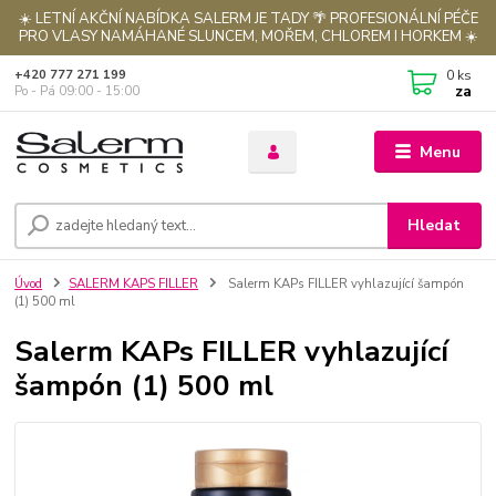
☀️ LETNÍ AKČNÍ NABÍDKA SALERM JE TADY 🌴 PROFESIONÁLNÍ PÉČE
PRO VLASY NAMÁHANÉ SLUNCEM, MOŘEM, CHLOREM I HORKEM ☀️
0
ks
+420 777 271 199
za
Po - Pá 09:00 - 15:00
Menu
Hledat
Úvod
SALERM KAPS FILLER
Salerm KAPs FILLER vyhlazující šampón
(1) 500 ml
Salerm KAPs FILLER vyhlazující
šampón (1) 500 ml