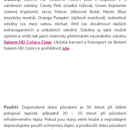
odstínech odstíny: Candy Pink (sladká růžová), Green Kriptonite
(zelený kryptonit), Jazzy Yellow (džezově žlutá), Mystic Blue
(mysticky modrá), Orange Pumpkin (dýňově oranžová). Jednotlivé
odstíny lze mezi sebou míchat, čímž lze dosáhnout dalších
extravagantních a unikátních odstínů. Odstíny je také možné
zjemnit a snížit tak jejich intenzitu přimícháním neutrálního odstínu
Salerm HD Colors Clear
. Ukázka barvení a fotoreport ze školení
Salerm HD Colors k prohlídnutí
zde
.
Použití:
Doporučená doba působení je 30 minut při běžné
pokojové teplotě, případně 20 – 25 minut při působení
infračerveného tepla. Pokud jsou vlasy velmi hrubé a nepoddajné
doporučujeme použít ochrannou čepici a prodloužit dobu působení