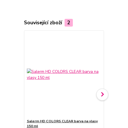
Související zboží
2
Salerm HD COLORS CLEAR barva na vlasy
Salerm HD 
150 ml
vlasy 150 ml