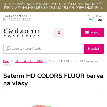
☀️ LETNÍ AKČNÍ NABÍDKA SALERM JE TADY 🌴 PROFESIONÁLNÍ PÉČE
PRO VLASY NAMÁHANÉ SLUNCEM, MOŘEM, CHLOREM I HORKEM ☀️
0
ks
+420 777 271 199
za
Po - Pá 09:00 - 15:00
Menu
Hledat
Úvod
SALERM HD COLORS
Salerm HD COLORS FLUOR barva na
vlasy
Salerm HD COLORS FLUOR barva
na vlasy