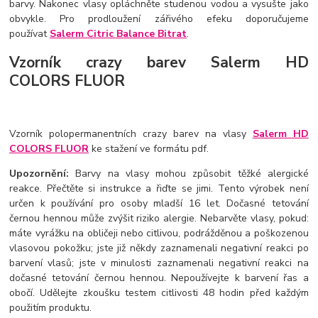
barvy. Nakonec vlasy opláchněte studenou vodou a vysušte jako
obvykle. Pro prodloužení zářivého efeku doporučujeme
používat
Salerm Citric Balance Bitrat
.
Vzorník crazy barev Salerm HD
COLORS FLUOR
Vzorník polopermanentních crazy barev na vlasy
Salerm HD
COLORS FLUOR
ke stažení ve formátu pdf.
Upozornění:
Barvy na vlasy mohou způsobit těžké alergické
reakce. Přečtěte si instrukce a řiďte se jimi. Tento výrobek není
určen k používání pro osoby mladší 16 let. Dočasné tetování
černou hennou může zvýšit riziko alergie. Nebarvěte vlasy, pokud:
máte vyrážku na obličeji nebo citlivou, podrážděnou a poškozenou
vlasovou pokožku; jste již někdy zaznamenali negativní reakci po
barvení vlasů; jste v minulosti zaznamenali negativní reakci na
dočasné tetování černou hennou. Nepoužívejte k barvení řas a
obočí. Udělejte zkoušku testem citlivosti 48 hodin před každým
použitím produktu.