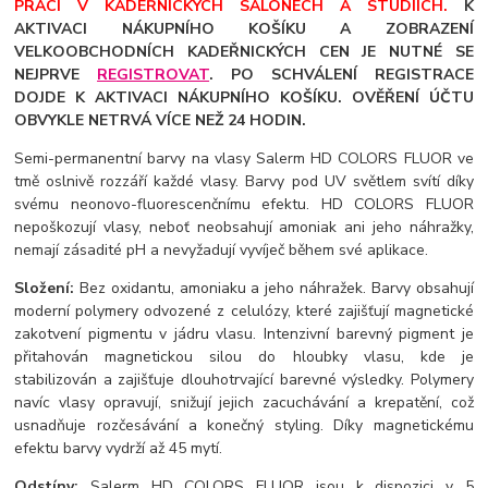
PRÁCI V KADEŘNICKÝCH SALÓNECH A STUDIÍCH.
K
AKTIVACI NÁKUPNÍHO KOŠÍKU A ZOBRAZENÍ
VELKOOBCHODNÍCH KADEŘNICKÝCH CEN JE NUTNÉ SE
NEJPRVE
REGISTROVAT
. PO SCHVÁLENÍ REGISTRACE
DOJDE K AKTIVACI NÁKUPNÍHO KOŠÍKU. OVĚŘENÍ ÚČTU
OBVYKLE NETRVÁ VÍCE NEŽ 24 HODIN.
Semi-permanentní barvy na vlasy Salerm HD COLORS FLUOR ve
tmě oslnivě rozzáří každé vlasy. Barvy pod UV světlem svítí díky
svému neonovo-fluorescenčnímu efektu. HD COLORS FLUOR
nepoškozují vlasy, neboť neobsahují amoniak ani jeho náhražky,
nemají zásadité pH a nevyžadují vyvíječ během své aplikace.
Složení:
Bez oxidantu, amoniaku a jeho náhražek. Barvy obsahují
moderní polymery odvozené z celulózy, které zajišťují magnetické
zakotvení pigmentu v jádru vlasu. Intenzivní barevný pigment je
přitahován magnetickou silou do hloubky vlasu, kde je
stabilizován a zajišťuje dlouhotrvající barevné výsledky. Polymery
navíc vlasy opravují, snižují jejich zacuchávání a krepatění, což
usnadňuje rozčesávání a konečný styling. Díky magnetickému
efektu barvy vydrží až 45 mytí.
Odstíny:
Salerm HD COLORS FLUOR jsou k dispozici v 5