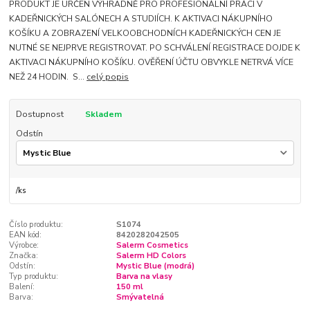
PRODUKT JE URČEN VÝHRADNĚ PRO PROFESIONÁLNÍ PRÁCI V
KADEŘNICKÝCH SALÓNECH A STUDIÍCH. K AKTIVACI NÁKUPNÍHO
KOŠÍKU A ZOBRAZENÍ VELKOOBCHODNÍCH KADEŘNICKÝCH CEN JE
NUTNÉ SE NEJPRVE REGISTROVAT. PO SCHVÁLENÍ REGISTRACE DOJDE K
AKTIVACI NÁKUPNÍHO KOŠÍKU. OVĚŘENÍ ÚČTU OBVYKLE NETRVÁ VÍCE
NEŽ 24 HODIN. S...
celý popis
Dostupnost
Skladem
Odstín
/
ks
Číslo produktu:
S1074
EAN kód:
8420282042505
Výrobce:
Salerm Cosmetics
Značka:
Salerm HD Colors
Odstín:
Mystic Blue (modrá)
Typ produktu:
Barva na vlasy
Balení:
150 ml
Barva:
Smývatelná