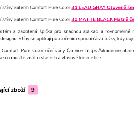
ní stíny Salerm Comfort Pure Color
31 LEAD GRAY Oloveně še
ní stíny Salerm Comfort Pure Color
30 MATTE BLACK Matně č
stém a zaoblená špička pro snadnou aplikaci a rovnoměrné na
designu. Stíny se aplikují pootočením spodní části tužky, kdy dojd
jící zboží
9