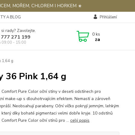
NCEM, MOŘEM, CHLOREM I HORKEM ☀️
TY A BLOG
Přihlášení
 si rady? Zavolejte.
0
ks
 777 271 199
za
á 09:00 - 15:00
k 1,64 g
y 36 Pink 1,64 g
 Comfort Pure Color oční stíny v deseti odstínech pro
tní make-up s dlouhotrvajícím efektem. Nemastí a zároveň
epráší. Neobsahují parabeny. Oční víčko pokryjí jemným, lehkým
, který díky bohaté pigmentaci velmi dobře kryje. 10 odstínů
 Comfort Pure Color oční stínů pro ...
celý popis