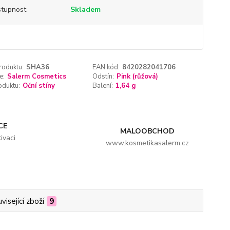
tupnost
Skladem
roduktu:
SHA36
EAN kód:
8420282041706
e:
Salerm Cosmetics
Odstín:
Pink (růžová)
oduktu:
Oční stíny
Balení:
1,64 g
CE
MALOOBCHOD
ivaci
www.kosmetikasalerm.cz
visející zboží
9