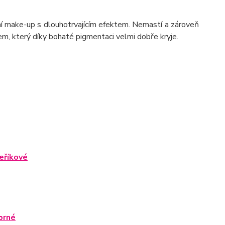
ní make-up s dlouhotrvajícím efektem. Nemastí a zároveň
em, který díky bohaté pigmentaci velmi dobře kryje.
eříkové
brné