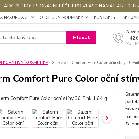
E TADY 🌴 PROFESIONÁLNÍ PÉČE PRO VLASY NAMÁHANÉ SLU
AK NAKUPOVAT
OBCHODNÍ PODMÍNKY
KONTAKTY
AKTUALI
Nevíte
Hledat
+420
Po - P
DEKORATIVNÍ KOSMETIKA
Salerm Comfort Pure Color oční stíny 36 Pin
rm Comfort Pure Color oční stín
Salerm
perfek
také n
filmem
Salerm