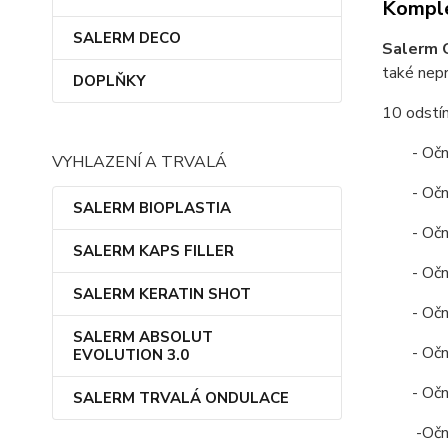
Komple
SALERM DECO
Salerm C
také nepr
DOPLŇKY
10 odstín
- Oč
VYHLAZENÍ A TRVALÁ
- Oč
SALERM BIOPLASTIA
- Oč
SALERM KAPS FILLER
- Oč
SALERM KERATIN SHOT
- Oč
SALERM ABSOLUT
- Oč
EVOLUTION 3.0
- Oč
SALERM TRVALÁ ONDULACE
-Očn