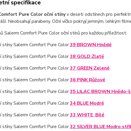
tní specifikace
omfort Pure Color oční stíny
v deseti odstínech pro perfekt
áší. Neobsahují parabeny. Oční víčko pokryjí jemným, lehkým film
ů Salerm Comfort Pure Color oční stínů pro každou příležitost:
ní stíny Salerm Comfort Pure Color
39 BROWN Hnědé
ní stíny Salerm Comfort Pure Color
38 GOLD Zlaté
ní stíny Salerm Comfort Pure Color
37 GREEN Zelené
ní stíny Salerm Comfort Pure Color
36 PINK Růžové
ní stíny Salerm Comfort Pure Color
35 LILAC BROWN Hnědo-š
ní stíny Salerm Comfort Pure Color
34 BLUE Modré
ní stíny Salerm Comfort Pure Color
33 WHITE Bílé
í stíny Salerm Comfort Pure Color
32 SILVER BLUE Modro stří