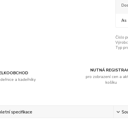
Dos
/
ks
Číslo p
Výrobc
Typ pr
NUTNÁ REGISTRA
ELKOOBCHOD
pro zobrazení cen a akt
adeřnice a kadeřníky
košíku
etní specifikace
Sou