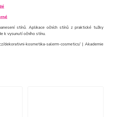
dé
erné
nesení stínů. Aplikace očních stínů z praktické tužky
e k vysunutí očního stínu.