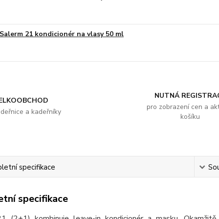
Salerm 21 kondicionér na vlasy 50 ml
NUTNÁ REGISTRA
ELKOOBCHOD
pro zobrazení cen a akt
adeřnice a kadeřníky
košíku
etní specifikace
Sou
tní specifikace
1 (2+1) kombinuje leave-in kondicionér a masku. Okamžitě 