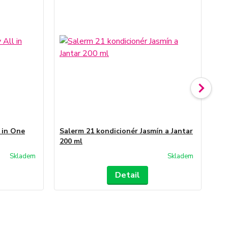
 in One
Salerm 21 kondicionér Jasmín a Jantar
Sa
200 ml
hy
Skladem
Skladem
Detail