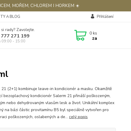
NCEM, MOŘEM, CHLOREM I HORKEM ☀️
TY A BLOG
Přihlášení
 si rady? Zavolejte.
0
ks
 777 271 199
za
á 09:00 - 15:00
ml
 21 (2+1) kombinuje leave-in kondicionér a masku. Okamžitě
cí bezoplachový kondicionér Salerm 21 přináší poškozeným,
tým nebo dehydrovaným vlasům lesk a život. Unikátní komplex
ný na bázi částic provitamínu B5 byl speciálně vytvořen pro
raci poškozených, oslabených a de...
celý popis