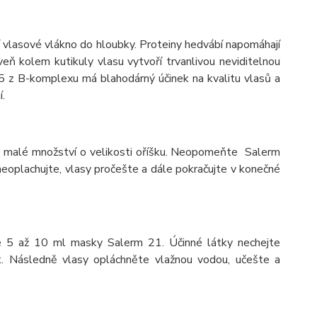
jí vlasové vlákno do hloubky. Proteiny hedvábí napomáhají
eň kolem kutikuly vlasu vytvoří trvanlivou neviditelnou
5 z B-komplexu má blahodárný účinek na kvalitu vlasů a
í.
 malé množství o velikosti oříšku. Neopomeňte Salerm
eoplachujte, vlasy pročešte a dále pokračujte v konečné
 5 až 10 ml masky Salerm 21. Účinné látky nechejte
. Následně vlasy opláchněte vlažnou vodou, učešte a