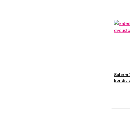
Salerm 
kondici