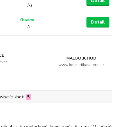
Detail
/
ks
Skladem
Detail
/
ks
CE
MALOOBCHOD
ivaci
www.kosmetikasalerm.cz
visející zboží
5
působící bezoplachový kondicionér Salerm 21 přináší