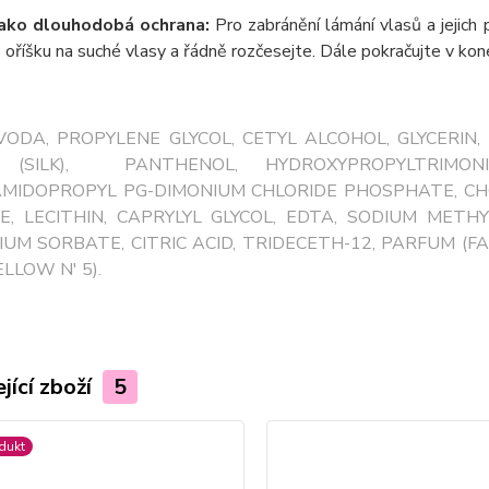
jako dlouhodobá ochrana:
Pro zabránění lámání vlasů a jejich
 oříšku na suché vlasy a řádně rozčesejte. Dále pokračujte v kon
: VODA, PROPYLENE GLYCOL, CETYL ALCOHOL, GLYCERI
A (SILK), PANTHENOL, HYDROXYPROPYLTRIMON
AMIDOPROPYL PG-DIMONIUM CHLORIDE PHOSPHATE, C
E, LECITHIN, CAPRYLYL GLYCOL, EDTA, SODIUM ME
UM SORBATE, CITRIC ACID, TRIDECETH-12, PARFUM (FA
ELLOW N' 5).
jící zboží
5
dukt