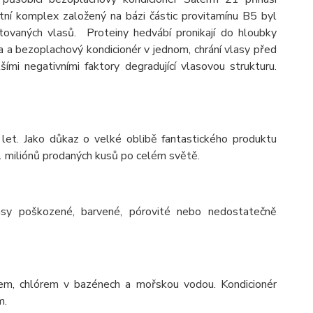
ní komplex založený na bázi částic provitamínu B5 byl
tovaných vlasů. Proteiny hedvábí pronikají do hloubky
ska a bezoplachový kondicionér v jednom, chrání vlasy před
lšími negativními faktory degradující vlasovou strukturu.
let. Jako důkaz o velké oblibě fantastického produktu
1 miliónů prodaných kusů po celém světě.
sy poškozené, barvené, pórovité nebo nedostatečně
em, chlórem v bazénech a mořskou vodou. Kondicionér
m.