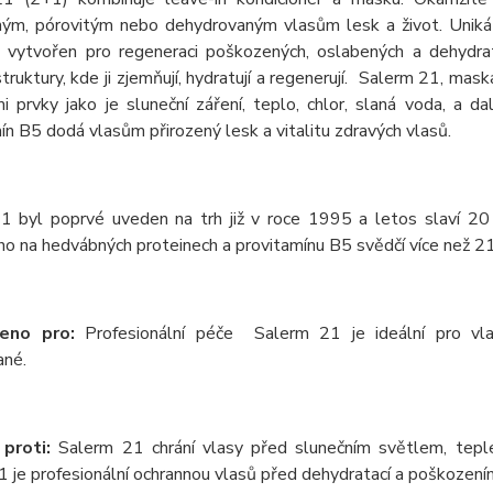
ým, pórovitým nebo dehydrovaným vlasům lesk a život. Unikát
ě vytvořen pro regeneraci poškozených, oslabených a dehydra
truktury, kde ji zjemňují, hydratují a regenerují. Salerm 21, ma
i prvky jako je sluneční záření, teplo, chlor, slaná voda, a da
n B5 dodá vlasům přirozený lesk a vitalitu zdravých vlasů.
1 byl poprvé uveden na trh již v roce 1995 a letos slaví 20 
o na hedvábných proteinech a provitamínu B5 svědčí více než 2
eno pro:
Profesionální péče Salerm 21 je ideální pro vla
ané.
proti:
Salerm 21 chrání vlasy před slunečním světlem, tepl
 je profesionální ochrannou vlasů před dehydratací a poškození