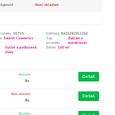
tupnost
Není skladem
roduktu:
S5739
EAN kód:
8420282012263
e:
Salerm Cosmetics
Typ
Balzám a
produktu:
kondicionér
Suché a poškozené
Balení:
100 ml
vlasy
Skladem
Detail
/
ks
Není skladem
Detail
/
ks
Skladem