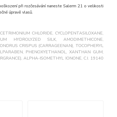
 poškození při rozčesávání naneste Salerm 21 o velikosti
ečné úpravě vlasů.
N, CETRIMONIUM CHLORIDE, CYCLOPENTASILOXANE,
IUM HYDROLYZED SILK, AMODIMETHICONE,
HONDRUS CRISPUS (CARRAGEENAN), TOCOPHERYL
THYLPARABEN, PHENOXYETHANOL, XANTHAN GUM,
RGRANCE), ALPHA-ISOMETHYL IONONE, C.I. 19140
TO