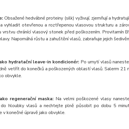
e:
Obsažené hedvábné proteiny (silk) vyživují, zjemňují a hydratu
a vyhladit otevřenou a roztřepenou vlasovou strukturu a zárov
u vrstvu chránící vlasový stonek před poškozením. Provitamín B
lavy. Napomáhá růstu a zahuštění vlasů, zabraňuje jejich šedivěn
jako hydratační leave-in kondicionér:
Po umytí vlasů naneste
ně vetřít do konečků a poškozených oblastí vlasů. Salerm 21 n
ko obvykle.
jako regenerační maska:
Na velmi poškozené vlasy naneste
 do hloubky vlasů a nechtejte plně působit po dobu 5 minut
e v konečné úpravě jako obvykle.