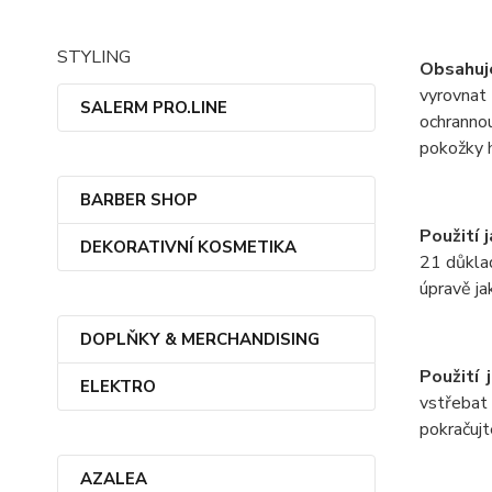
STYLING
Obsahuj
vyrovnat 
SALERM PRO.LINE
ochranno
pokožky h
BARBER SHOP
Použití 
DEKORATIVNÍ KOSMETIKA
21 důklad
úpravě ja
DOPLŇKY & MERCHANDISING
Použití 
ELEKTRO
vstřebat
pokračujt
AZALEA