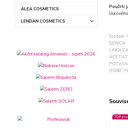
Použití 
ALEA COSMETICS
lískového
LENDAN COSMETICS
Složení
SERIC
LINOLE
ACETAT
POTASSI
(FD&C Y
Souvise
TOP pro