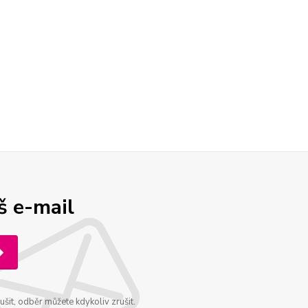
š e-mail
šit, odběr můžete kdykoliv zrušit.