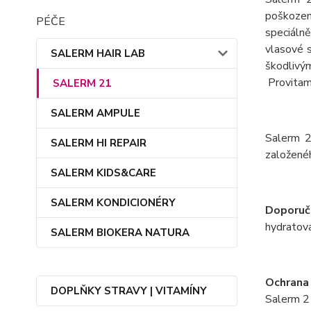
poškozen
PÉČE
speciáln
vlasové s
SALERM HAIR LAB
škodlivým
Provitamí
SALERM 21
SALERM AMPULE
Salerm 2
SALERM HI REPAIR
založenéh
SALERM KIDS&CARE
SALERM KONDICIONÉRY
Doporuč
hydratov
SALERM BIOKERA NATURA
Ochrana 
DOPLŇKY STRAVY | VITAMÍNY
Salerm 21