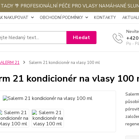
E TADY 🌴 PROFESIONÁLNÍ PÉČE PRO VLASY NAMÁHANÉ SLU
AK NAKUPOVAT
OBCHODNÍ PODMÍNKY
KONTAKTY
AKTUALI
Nevíte
Hledat
+420
Po - P
SALERM 21
Salerm 21 kondicionér na vlasy 100 ml
rm 21 kondicionér na vlasy 100 
Salerm
působí
pórovi
založe
regene