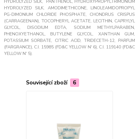
HYDROLYZED SILK, PANTHENOL, HYDROXYPROPYLTRIMONIUM
HYDROLYZED SILK, AMODIMETHICONE, LINOLEAMIDOPROPYL
PG-DIMONIUM CHLORIDE PHOSPHATE, CHONDRUS CRISPUS
(CARRAGEENAN), TOCOPHERYL ACETATE, LECITHIN, CAPRYLYL
GLYCOL, DISODIUM EDTA, SODIUM METHYLPARABEN,
PHENOXYETHANOL, BUTYLENE GLYCOL, XANTHAN GUM,
POTASSIUM SORBATE, CITRIC ACID, TRIDECETH-12, PARFUM
(FARGRANCE), C.I. 15985 (FD&C YELLOW N' 6), C.I. 119140 (FD&C
YELLOW N' 5).
Související zboží
6
TOP produkt