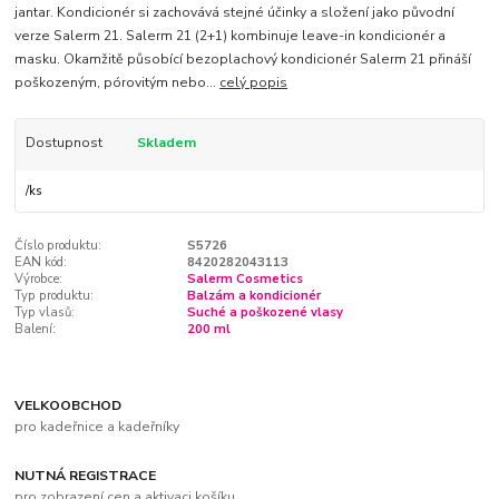
jantar. Kondicionér si zachovává stejné účinky a složení jako původní
verze Salerm 21. Salerm 21 (2+1) kombinuje leave-in kondicionér a
masku. Okamžitě působící bezoplachový kondicionér Salerm 21 přináší
poškozeným, pórovitým nebo...
celý popis
Dostupnost
Skladem
/
ks
Číslo produktu:
S5726
EAN kód:
8420282043113
Výrobce:
Salerm Cosmetics
Typ produktu:
Balzám a kondicionér
Typ vlasů:
Suché a poškozené vlasy
Balení:
200 ml
VELKOOBCHOD
pro kadeřnice a kadeřníky
NUTNÁ REGISTRACE
pro zobrazení cen a aktivaci košíku