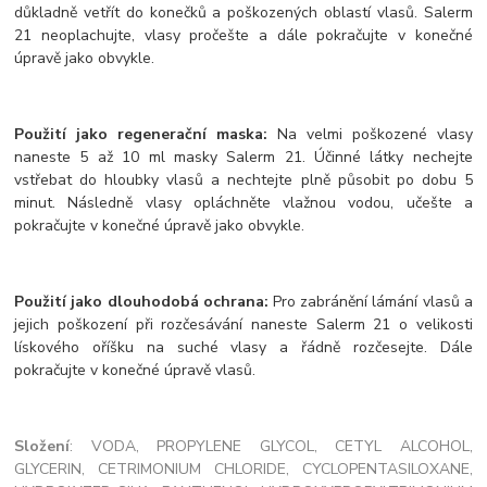
důkladně vetřít do konečků a poškozených oblastí vlasů. Salerm
21 neoplachujte, vlasy pročešte a dále pokračujte v konečné
úpravě jako obvykle.
Použití jako regenerační maska:
Na velmi poškozené vlasy
naneste 5 až 10 ml masky Salerm 21. Účinné látky nechejte
vstřebat do hloubky vlasů a nechtejte plně působit po dobu 5
minut. Následně vlasy opláchněte vlažnou vodou, učešte a
pokračujte v konečné úpravě jako obvykle.
Použití jako dlouhodobá ochrana:
Pro zabránění lámání vlasů a
jejich poškození při rozčesávání naneste Salerm 21 o velikosti
lískového oříšku na suché vlasy a řádně rozčesejte. Dále
pokračujte v konečné úpravě vlasů.
Složení
: VODA, PROPYLENE GLYCOL, CETYL ALCOHOL,
GLYCERIN, CETRIMONIUM CHLORIDE, CYCLOPENTASILOXANE,