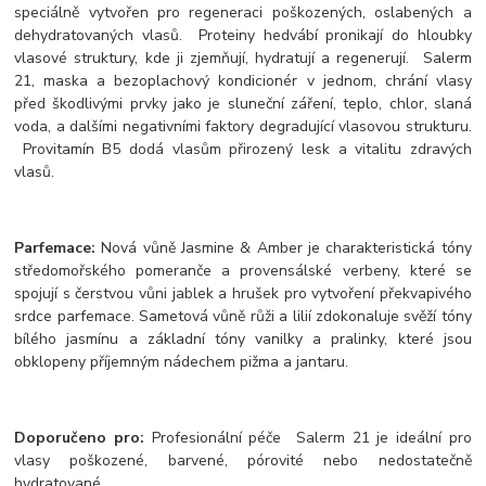
speciálně vytvořen pro regeneraci poškozených, oslabených a
dehydratovaných vlasů. Proteiny hedvábí pronikají do hloubky
vlasové struktury, kde ji zjemňují, hydratují a regenerují. Salerm
21, maska a bezoplachový kondicionér v jednom, chrání vlasy
před škodlivými prvky jako je sluneční záření, teplo, chlor, slaná
voda, a dalšími negativními faktory degradující vlasovou strukturu.
Provitamín B5 dodá vlasům přirozený lesk a vitalitu zdravých
vlasů.
Parfemace:
Nová vůně Jasmine & Amber je charakteristická tóny
středomořského pomeranče a provensálské verbeny, které se
spojují s čerstvou vůni jablek a hrušek pro vytvoření překvapivého
srdce parfemace. Sametová vůně růži a lilií zdokonaluje svěží tóny
bílého jasmínu a základní tóny vanilky a pralinky, které jsou
obklopeny příjemným nádechem pižma a jantaru.
Doporučeno pro:
Profesionální péče Salerm 21 je ideální pro
vlasy poškozené, barvené, pórovité nebo nedostatečně
hydratované.