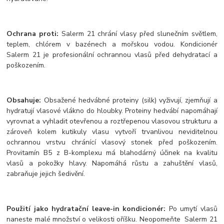
Ochrana proti:
Salerm 21 chrání vlasy před slunečním světlem,
teplem, chlórem v bazénech a mořskou vodou. Kondicionér
Salerm 21 je profesionální ochrannou vlasů před dehydratací a
poškozením.
Obsahuje:
Obsažené hedvábné proteiny (silk) vyživují, zjemňují a
hydratují vlasové vlákno do hloubky. Proteiny hedvábí napomáhají
vyrovnat a vyhladit otevřenou a roztřepenou vlasovou strukturu a
zároveň kolem kutikuly vlasu vytvoří trvanlivou neviditelnou
ochrannou vrstvu chránící vlasový stonek před poškozením.
Provitamín B5 z B-komplexu má blahodárný účinek na kvalitu
vlasů a pokožky hlavy. Napomáhá růstu a zahuštění vlasů,
zabraňuje jejich šedivění.
Použití jako hydratační leave-in kondicionér:
Po umytí vlasů
naneste malé množství o velikosti oříšku. Neopomeňte Salerm 21