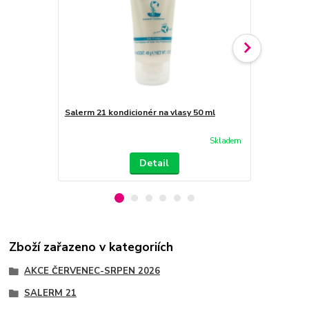
Salerm 21 kondicionér na vlasy 50 ml
Salerm 21 B
kondicionér
Skladem
Detail
Zboží zařazeno v kategoriích
AKCE ČERVENEC-SRPEN 2026
SALERM 21