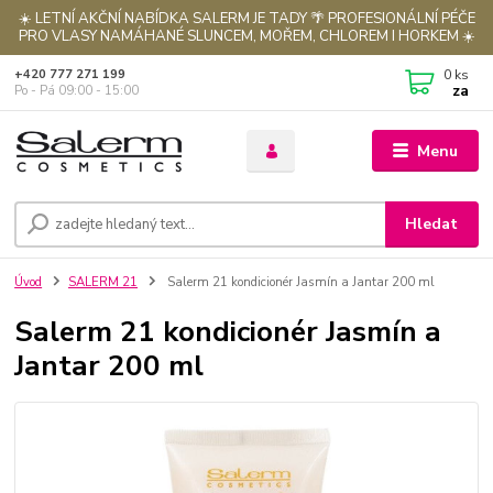
☀️ LETNÍ AKČNÍ NABÍDKA SALERM JE TADY 🌴 PROFESIONÁLNÍ PÉČE
PRO VLASY NAMÁHANÉ SLUNCEM, MOŘEM, CHLOREM I HORKEM ☀️
0
ks
+420 777 271 199
za
Po - Pá 09:00 - 15:00
Menu
Hledat
Úvod
SALERM 21
Salerm 21 kondicionér Jasmín a Jantar 200 ml
Salerm 21 kondicionér Jasmín a
Jantar 200 ml