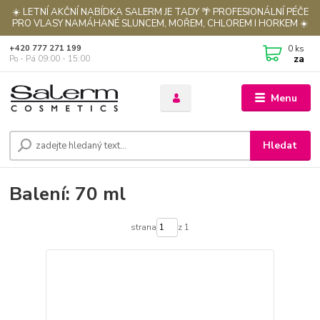
☀️ LETNÍ AKČNÍ NABÍDKA SALERM JE TADY 🌴 PROFESIONÁLNÍ PÉČE
PRO VLASY NAMÁHANÉ SLUNCEM, MOŘEM, CHLOREM I HORKEM ☀️
0
ks
+420 777 271 199
za
Po - Pá 09:00 - 15:00
Menu
Hledat
Balení: 70 ml
strana
z 1