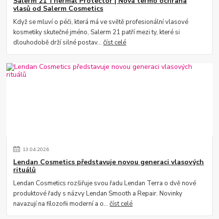
Salerm 21 Thermal Protector | Nová termo ochrana
vlasů od Salerm Cosmetics
Když se mluví o péči, která má ve světě profesionální vlasové
kosmetiky skutečné jméno, Salerm 21 patří mezi ty, které si
dlouhodobě drží silné postav...
číst celé
13
.
04
.
2026
Lendan Cosmetics představuje novou generaci vlasových
rituálů
Lendan Cosmetics rozšiřuje svou řadu Lendan Terra o dvě nové
produktové řady s názvy Lendan Smooth a Repair. Novinky
navazují na filozofii moderní a o...
číst celé