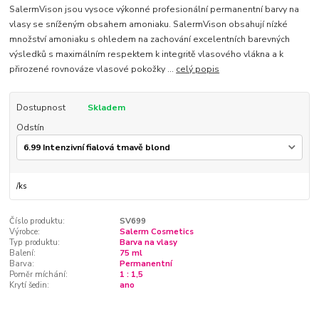
SalermVison jsou vysoce výkonné profesionální permanentní barvy na
vlasy se sníženým obsahem amoniaku. SalermVison obsahují nízké
množství amoniaku s ohledem na zachování excelentních barevných
výsledků s maximálním respektem k integritě vlasového vlákna a k
přirozené rovnováze vlasové pokožky ...
celý popis
Dostupnost
Skladem
Odstín
/
ks
Číslo produktu:
SV699
Výrobce:
Salerm Cosmetics
Typ produktu:
Barva na vlasy
Balení:
75 ml
Barva:
Permanentní
Poměr míchání:
1 : 1,5
Krytí šedin:
ano