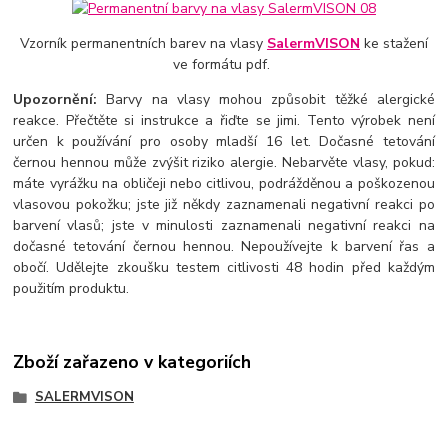
Vzorník permanentních barev na vlasy
SalermVISON
ke stažení
ve formátu pdf.
Upozornění:
Barvy na vlasy mohou způsobit těžké alergické
reakce. Přečtěte si instrukce a řiďte se jimi. Tento výrobek není
určen k používání pro osoby mladší 16 let. Dočasné tetování
černou hennou může zvýšit riziko alergie. Nebarvěte vlasy, pokud:
máte vyrážku na obličeji nebo citlivou, podrážděnou a poškozenou
vlasovou pokožku; jste již někdy zaznamenali negativní reakci po
barvení vlasů; jste v minulosti zaznamenali negativní reakci na
dočasné tetování černou hennou. Nepoužívejte k barvení řas a
obočí. Udělejte zkoušku testem citlivosti 48 hodin před každým
použitím produktu.
Zboží zařazeno v kategoriích
SALERMVISON