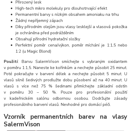
Přirozený lesk
High-tech mikro molekuly pro dlouhotrvající efekt
Permanentní barvy s nízkým obsahem amoniaku na trhu
Žádný nepříjemný zápach
Díky přírodním olejům jsou vlasy lesklejší a vlasová pokožka
je ochráněna před podrážděním
Obsahují přírodní hydratační složky
Perfektní poměr cena/výkon, poměr míchání je 1:1,5 nebo
1:2 (u Magic Blond)
Použití
: Barvu SalermVison smíchejte s vybraným oxidantem
v poměru 1:1,5. Naneste ke kořínkům a nechejte působit 25 minut.
Poté pokračujte v barvení délek a nechejte působit 5 minut. U
vlasů silně šedivých prodlužte dobu působení až na 40 minut. U
vlasů s více než 75 % šedinami přimíchejte základní odstín
v poměru 30 – 50 %. Pouze pro profesionální použití
v kadeřnickém salónu odbornou osobou. Dodržujte zásady
profesionálního barvení vlasů. Nevhodné pro domácí péči.
Vzorník permanentních barev na vlasy
SalermVison