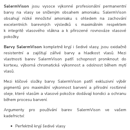
SalermVison
jsou vysoce výkonné profesionální permanentní
barvy na vlasy se sníženým obsahem amoniaku. SalermVison
obsahují nízké množství amoniaku s ohledem na zachování
excelentních barevných výsledků s maximálním respektem
k integritě vlasového vlákna a k přirozené rovnováze vlasové
pokožky.
Barvy SalermVison
kompletně kryjí i šedivé vlasy, jsou oxidačně
resistentní a zajišťují zářivé barvy a hladkost vlasů. Mezi
vlastnosti barev SalermVison patří schopnost proniknout do
kortexu, výborná chromatická výkonnost a odolnost během mytí
vlasů.
Mezi klíčové složky barvy SalermVison patří exkluzivní výběr
pigmentů pro maximální výkonnost barvení a přírodní rostlinné
oleje, které vlasům a vlasové pokožce dodávají kondici a ochranu
během procesu barvení.
Argumenty pro používání barev SalermVison ve vašem
kadeřnictví:
Perfektně kryjí šedivé vlasy