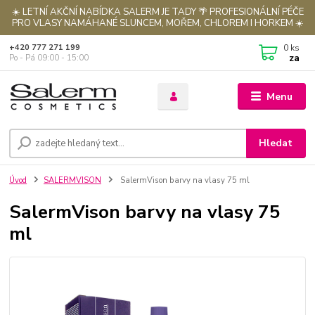
☀️ LETNÍ AKČNÍ NABÍDKA SALERM JE TADY 🌴 PROFESIONÁLNÍ PÉČE
PRO VLASY NAMÁHANÉ SLUNCEM, MOŘEM, CHLOREM I HORKEM ☀️
0
ks
+420 777 271 199
za
Po - Pá 09:00 - 15:00
Menu
Hledat
Úvod
SALERMVISON
SalermVison barvy na vlasy 75 ml
SalermVison barvy na vlasy 75
ml