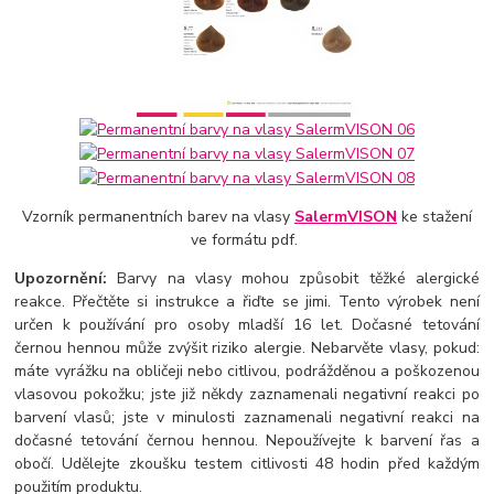
Vzorník permanentních barev na vlasy
SalermVISON
ke stažení
ve formátu pdf.
Upozornění:
Barvy na vlasy mohou způsobit těžké alergické
reakce. Přečtěte si instrukce a řiďte se jimi. Tento výrobek není
určen k používání pro osoby mladší 16 let. Dočasné tetování
černou hennou může zvýšit riziko alergie. Nebarvěte vlasy, pokud:
máte vyrážku na obličeji nebo citlivou, podrážděnou a poškozenou
vlasovou pokožku; jste již někdy zaznamenali negativní reakci po
barvení vlasů; jste v minulosti zaznamenali negativní reakci na
dočasné tetování černou hennou. Nepoužívejte k barvení řas a
obočí. Udělejte zkoušku testem citlivosti 48 hodin před každým
použitím produktu.