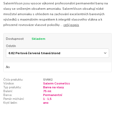
SalermVison jsou vysoce výkonné profesionální permanentní barvy na
vlasy se sníženým obsahem amoniaku. SalermVison obsahují nízké
množství amoniaku s ohledem na zachování excelentních barevných
výsledků s maximálním respektem k integritě vlasového vlákna a k
přirozené rovnováze vlasové pokožky ...
celý popis
Dostupnost
Skladem
Odstín
/
ks
Číslo produktu:
SV662
Výrobce:
Salerm Cosmetics
Typ produktu:
Barva na vlasy
Balení:
75 ml
Barva:
Permanentní
Poměr míchání:
1 : 1,5
Krytí šedin:
ano