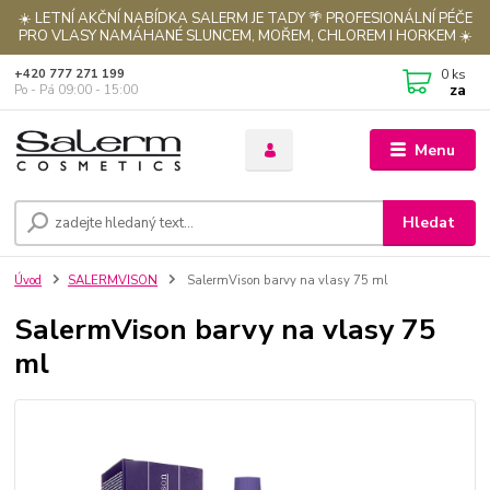
☀️ LETNÍ AKČNÍ NABÍDKA SALERM JE TADY 🌴 PROFESIONÁLNÍ PÉČE
PRO VLASY NAMÁHANÉ SLUNCEM, MOŘEM, CHLOREM I HORKEM ☀️
0
ks
+420 777 271 199
za
Po - Pá 09:00 - 15:00
Menu
Hledat
Úvod
SALERMVISON
SalermVison barvy na vlasy 75 ml
SalermVison barvy na vlasy 75
ml