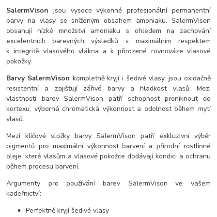
SalermVison
jsou vysoce výkonné profesionální permanentní
barvy na vlasy se sníženým obsahem amoniaku. SalermVison
obsahují nízké množství amoniaku s ohledem na zachování
excelentních barevných výsledků s maximálním respektem
k integritě vlasového vlákna a k přirozené rovnováze vlasové
pokožky.
Barvy SalermVison
kompletně kryjí i šedivé vlasy, jsou oxidačně
resistentní a zajišťují zářivé barvy a hladkost vlasů. Mezi
vlastnosti barev SalermVison patří schopnost proniknout do
kortexu, výborná chromatická výkonnost a odolnost během mytí
vlasů.
Mezi klíčové složky barvy SalermVison patří exkluzivní výběr
pigmentů pro maximální výkonnost barvení a přírodní rostlinné
oleje, které vlasům a vlasové pokožce dodávají kondici a ochranu
během procesu barvení.
Argumenty pro používání barev SalermVison ve vašem
kadeřnictví:
Perfektně kryjí šedivé vlasy