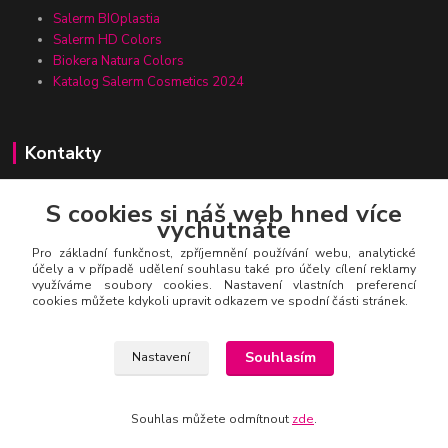
Salerm BIOplastia
Salerm HD Colors
Biokera Natura Colors
Katalog Salerm Cosmetics 2024
Kontakty
S cookies si náš web hned více
vychutnáte
Zákaznická linka Salerm.cz
+420 777 271 199
Pro základní funkčnost, zpříjemnění používání webu, analytické
účely a v případě udělení souhlasu také pro účely cílení reklamy
využíváme soubory cookies. Nastavení vlastních preferencí
salerm@salerm.cz
cookies můžete kdykoli upravit odkazem ve spodní části stránek.
Souhlasím
Nastavení
Souhlas můžete odmítnout
zde
.
© Salerm Cosmetics CZ
Vytvořeno na
Eshop-rychle.cz