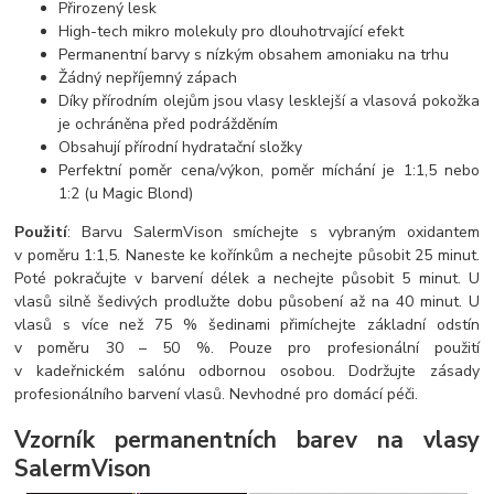
Přirozený lesk
High-tech mikro molekuly pro dlouhotrvající efekt
Permanentní barvy s nízkým obsahem amoniaku na trhu
Žádný nepříjemný zápach
Díky přírodním olejům jsou vlasy lesklejší a vlasová pokožka
je ochráněna před podrážděním
Obsahují přírodní hydratační složky
Perfektní poměr cena/výkon, poměr míchání je 1:1,5 nebo
1:2 (u Magic Blond)
Použití
: Barvu SalermVison smíchejte s vybraným oxidantem
v poměru 1:1,5. Naneste ke kořínkům a nechejte působit 25 minut.
Poté pokračujte v barvení délek a nechejte působit 5 minut. U
vlasů silně šedivých prodlužte dobu působení až na 40 minut. U
vlasů s více než 75 % šedinami přimíchejte základní odstín
v poměru 30 – 50 %. Pouze pro profesionální použití
v kadeřnickém salónu odbornou osobou. Dodržujte zásady
profesionálního barvení vlasů. Nevhodné pro domácí péči.
Vzorník permanentních barev na vlasy
SalermVison