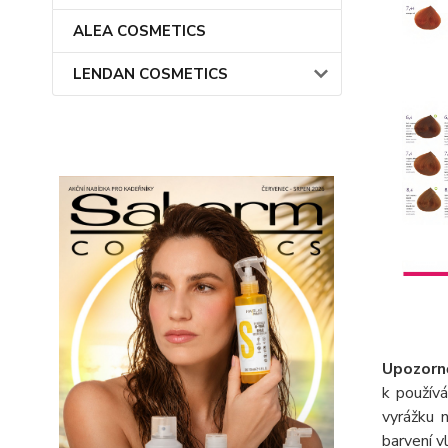
ALEA COSMETICS
LENDAN COSMETICS
Upozorně
k použív
vyrážku 
barvení v