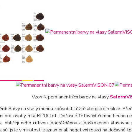
Vzorník permanentních barev na vlasy
SalermV
ní:
Barvy na vlasy mohou způsobit těžké alergické reakce. Přečtě
ání pro osoby mladší 16 let. Dočasné tetování černou hennou mů
na obličeji nebo citlivou, podrážděnou a poškozenou vlasovou p
lasů; jste v minulosti zaznamenali negativní reakci na dočasné t