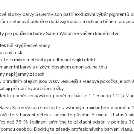
ové složky barvy SalermVison patří exkluzivní výběr pigmentů pr
sům a vlasové pokožce dodávají kondici a ochranu během procesu
y pro používání barev SalermVison ve vašem kadeřnictví:
fektně kryjí šedivé vlasy
rozený lesk
h-tech mikro molekuly pro dlouhotrvající efekt
manentní barvy s nízkým obsahem amoniaku na trhu
ný nepříjemný zápach
y přírodním olejům jsou vlasy lesklejší a vlasová pokožka je oc
ahují přírodní hydratační složky
fektní poměr cena/výkon, poměr míchání je 1:1,5 nebo 1:2 (u Mag
 Barvu SalermVison smíchejte s vybraným oxidantem v poměru 1
račujte v barvení délek a nechejte působit 5 minut. U vlasů si
více než 75 % šedinami přimíchejte základní odstín v poměru 30
bornou osobou. Dodržujte zásady profesionálního barvení vlasů.