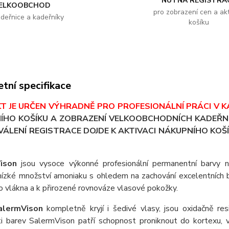
NUTNÁ REGISTRA
ELKOOBCHOD
pro zobrazení cen a akt
adeřnice a kadeřníky
košíku
tní specifikace
T JE URČEN VÝHRADNĚ PRO PROFESIONÁLNÍ PRÁCI V K
ÍHO KOŠÍKU A ZOBRAZENÍ VELKOOBCHODNÍCH KADEŘNI
ÁLENÍ REGISTRACE DOJDE K AKTIVACI NÁKUPNÍHO KOŠÍ
ison
jsou vysoce výkonné profesionální permanentní barvy 
 nízké množství amoniaku s ohledem na zachování excelentních
 vlákna a k přirozené rovnováze vlasové pokožky.
alermVison
kompletně kryjí i šedivé vlasy, jsou oxidačně resi
ti barev SalermVison patří schopnost proniknout do kortexu,