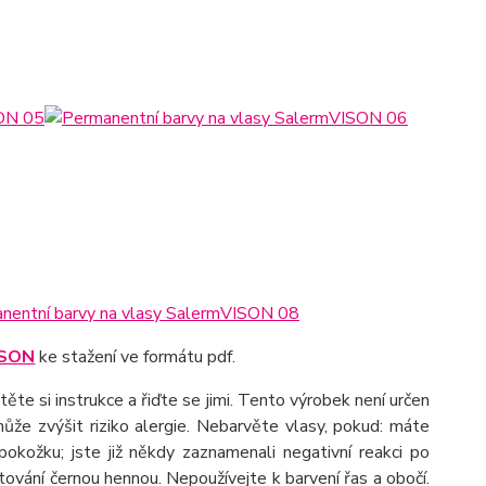
ISON
ke stažení ve formátu pdf.
te si instrukce a řiďte se jimi. Tento výrobek není určen
že zvýšit riziko alergie. Nebarvěte vlasy, pokud: máte
okožku; jste již někdy zaznamenali negativní reakci po
etování černou hennou. Nepoužívejte k barvení řas a obočí.