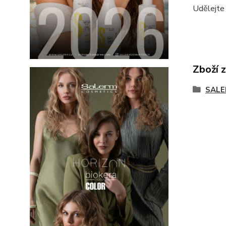
Udělejte 
Zboží 
SALE