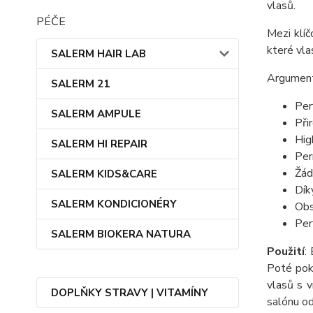
vlasů.
PÉČE
Mezi klíč
které vla
SALERM HAIR LAB
Argument
SALERM 21
Per
SALERM AMPULE
Při
Hig
SALERM HI REPAIR
Per
Žád
SALERM KIDS&CARE
Dík
SALERM KONDICIONÉRY
Obs
Per
SALERM BIOKERA NATURA
Použití
:
Poté pok
vlasů s 
DOPLŇKY STRAVY | VITAMÍNY
salónu od