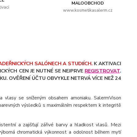
CE
MALOOBCHOD
ivaci
www.kosmetikasalerm.cz
ADEŘNICKÝCH SALÓNECH A STUDIÍCH.
K AKTIVACI
CKÝCH CEN JE NUTNÉ SE NEJPRVE
REGISTROVAT
.
KU. OVĚŘENÍ ÚČTU OBVYKLE NETRVÁ VÍCE NEŽ 24
na vlasy se sníženým obsahem amoniaku. SalermVison
 barevných výsledků s maximálním respektem k integritě
stentní a zajišťují zářivé barvy a hladkost vlasů. Mezi
 výborná chromatická výkonnost a odolnost během mytí