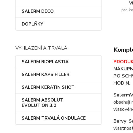
V
pro k
SALERM DECO
DOPLŇKY
VYHLAZENÍ A TRVALÁ
Komple
PRODUK
SALERM BIOPLASTIA
NÁKUPN
SALERM KAPS FILLER
PO SCHV
HODIN.
SALERM KERATIN SHOT
SalermV
SALERM ABSOLUT
obsahují
EVOLUTION 3.0
vlasového
SALERM TRVALÁ ONDULACE
Barvy S
vlastnos