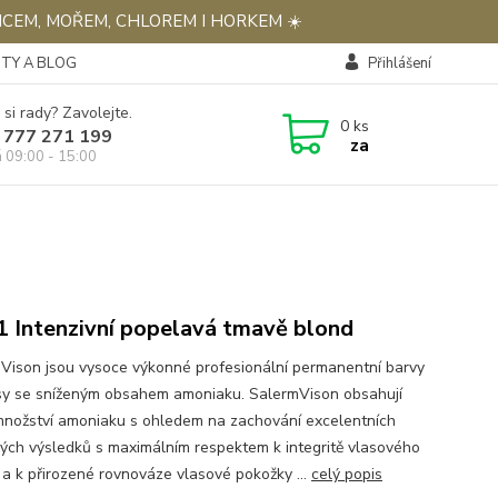
NCEM, MOŘEM, CHLOREM I HORKEM ☀️
TY A BLOG
Přihlášení
 si rady? Zavolejte.
0
ks
 777 271 199
za
á 09:00 - 15:00
11 Intenzivní popelavá tmavě blond
Vison jsou vysoce výkonné profesionální permanentní barvy
sy se sníženým obsahem amoniaku. SalermVison obsahují
množství amoniaku s ohledem na zachování excelentních
ých výsledků s maximálním respektem k integritě vlasového
 a k přirozené rovnováze vlasové pokožky ...
celý popis