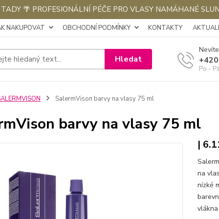
E TADY 🌴 PROFESIONÁLNÍ PÉČE PRO VLASY NAMÁHANÉ SLU
AK NAKUPOVAT
OBCHODNÍ PODMÍNKY
KONTAKTY
AKTUALI
Nevíte
Hledat
+420
Po - P
SALERMVISON
SalermVison barvy na vlasy 75 ml
rmVison barvy na vlasy 75 ml
| 6.
Salerm
na vla
nízké 
barevn
vlákna