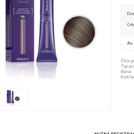
Dos
Ods
/
ks
Číslo p
Typ pr
Barva:
Krytí še