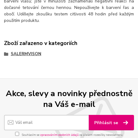
barvení vlasů; jste v minulosti zaznamenali negativní reakci na
dočasné tetování černou hennou. Nepoužívejte k barvení řas a
obočí. Udělejte zkoušku testem citlivosti 48 hodin před každým
použitím produktu.
Zboží zařazeno v kategoriích
SALERMVISON
Akce, slevy a novinky přednostně
na Váš e-mail
Přihlásit se
Souhlasím se
zpracováním osobních údajů
za účelem rozesílky newsletteru.