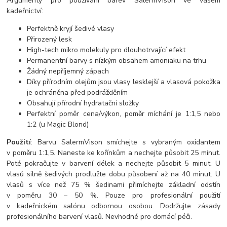
Argumenty pro používání barev SalermVison ve vašem
kadeřnictví:
Perfektně kryjí šedivé vlasy
Přirozený lesk
High-tech mikro molekuly pro dlouhotrvající efekt
Permanentní barvy s nízkým obsahem amoniaku na trhu
Žádný nepříjemný zápach
Díky přírodním olejům jsou vlasy lesklejší a vlasová pokožka
je ochráněna před podrážděním
Obsahují přírodní hydratační složky
Perfektní poměr cena/výkon, poměr míchání je 1:1,5 nebo
1:2 (u Magic Blond)
Použití
: Barvu SalermVison smíchejte s vybraným oxidantem
v poměru 1:1,5. Naneste ke kořínkům a nechejte působit 25 minut.
Poté pokračujte v barvení délek a nechejte působit 5 minut. U
vlasů silně šedivých prodlužte dobu působení až na 40 minut. U
vlasů s více než 75 % šedinami přimíchejte základní odstín
v poměru 30 – 50 %. Pouze pro profesionální použití
v kadeřnickém salónu odbornou osobou. Dodržujte zásady
profesionálního barvení vlasů. Nevhodné pro domácí péči.