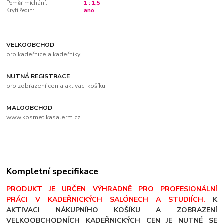
Poměr míchání:
1 : 1,5
Krytí šedin:
ano
VELKOOBCHOD
pro kadeřnice a kadeřníky
NUTNÁ REGISTRACE
pro zobrazení cen a aktivaci košíku
MALOOBCHOD
www.kosmetikasalerm.cz
Kompletní specifikace
PRODUKT JE URČEN VÝHRADNĚ PRO PROFESIONÁLNÍ
PRÁCI V KADEŘNICKÝCH SALÓNECH A STUDIÍCH.
K
AKTIVACI NÁKUPNÍHO KOŠÍKU A ZOBRAZENÍ
VELKOOBCHODNÍCH KADEŘNICKÝCH CEN JE NUTNÉ SE