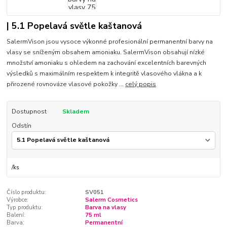
| 5.1 Popelavá světle kaštanová
SalermVison jsou vysoce výkonné profesionální permanentní barvy na
vlasy se sníženým obsahem amoniaku. SalermVison obsahují nízké
množství amoniaku s ohledem na zachování excelentních barevných
výsledků s maximálním respektem k integritě vlasového vlákna a k
přirozené rovnováze vlasové pokožky ...
celý popis
Dostupnost
Skladem
Odstín
/
ks
Číslo produktu:
SV051
Výrobce:
Salerm Cosmetics
Typ produktu:
Barva na vlasy
Balení:
75 ml
Barva:
Permanentní