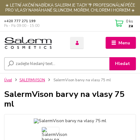
☀️ LETNÍ AKČNÍ NABÍDKA SALERM JE TADY 🌴 PROFESIONÁLNÍ PÉČE
PRO VLASY NAMÁHANÉ SLUNCEM, MOŘEM, CHLOREM I HORKEM ☀️
0
ks
+420 777 271 199
za
Po - Pá 09:00 - 15:00
Menu
Hledat
Úvod
SALERMVISON
SalermVison barvy na vlasy 75 ml
SalermVison barvy na vlasy 75
ml