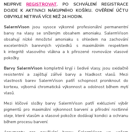
NEJPRVE
REGISTROVAT
. PO SCHVÁLENÍ REGISTRACE
DOJDE K AKTIVACI NÁKUPNÍHO KOŠÍKU. OVĚŘENÍ ÚČTU
OBVYKLE NETRVÁ VÍCE NEŽ 24 HODIN.
SalermVison
jsou vysoce výkonné profesionální permanentní
barvy na vlasy se sníženým obsahem amoniaku. SalermVison
obsahují nízké množství amoniaku s ohledem na zachování
excelentních barevných výsledků s maximálním respektem
k integritě vlasového vlákna a k přirozené rovnováze vlasové
pokožky.
Barvy SalermVison
kompletně kryjí i šedivé vlasy, jsou oxidačně
resistentní a zajišťují zářivé barvy a hladkost vlasů. Mezi
vlastnosti barev SalermVison patří schopnost proniknout do
kortexu, výborná chromatická výkonnost a odolnost během mytí
vlasů.
Mezi klíčové složky barvy SalermVison patří exkluzivní výběr
pigmentů pro maximální výkonnost barvení a přírodní rostlinné
oleje, které vlasům a vlasové pokožce dodávají kondici a ochranu
během procesu barvení.