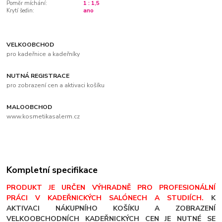
Poměr míchání:
1 : 1,5
Krytí šedin:
ano
VELKOOBCHOD
pro kadeřnice a kadeřníky
NUTNÁ REGISTRACE
pro zobrazení cen a aktivaci košíku
MALOOBCHOD
www.kosmetikasalerm.cz
Kompletní specifikace
PRODUKT JE URČEN VÝHRADNĚ PRO PROFESIONÁLNÍ
PRÁCI V KADEŘNICKÝCH SALÓNECH A STUDIÍCH.
K
AKTIVACI NÁKUPNÍHO KOŠÍKU A ZOBRAZENÍ
VELKOOBCHODNÍCH KADEŘNICKÝCH CEN JE NUTNÉ SE