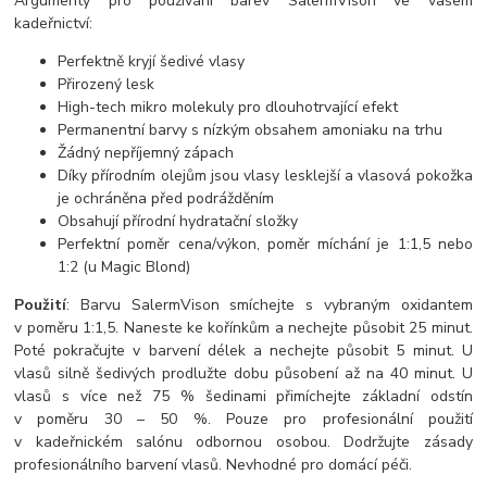
Argumenty pro používání barev SalermVison ve vašem
kadeřnictví:
Perfektně kryjí šedivé vlasy
Přirozený lesk
High-tech mikro molekuly pro dlouhotrvající efekt
Permanentní barvy s nízkým obsahem amoniaku na trhu
Žádný nepříjemný zápach
Díky přírodním olejům jsou vlasy lesklejší a vlasová pokožka
je ochráněna před podrážděním
Obsahují přírodní hydratační složky
Perfektní poměr cena/výkon, poměr míchání je 1:1,5 nebo
1:2 (u Magic Blond)
Použití
: Barvu SalermVison smíchejte s vybraným oxidantem
v poměru 1:1,5. Naneste ke kořínkům a nechejte působit 25 minut.
Poté pokračujte v barvení délek a nechejte působit 5 minut. U
vlasů silně šedivých prodlužte dobu působení až na 40 minut. U
vlasů s více než 75 % šedinami přimíchejte základní odstín
v poměru 30 – 50 %. Pouze pro profesionální použití
v kadeřnickém salónu odbornou osobou. Dodržujte zásady
profesionálního barvení vlasů. Nevhodné pro domácí péči.