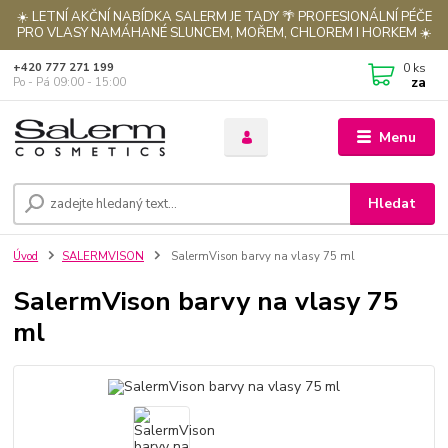
☀️ LETNÍ AKČNÍ NABÍDKA SALERM JE TADY 🌴 PROFESIONÁLNÍ PÉČE
PRO VLASY NAMÁHANÉ SLUNCEM, MOŘEM, CHLOREM I HORKEM ☀️
0
ks
+420 777 271 199
za
Po - Pá 09:00 - 15:00
Menu
Hledat
Úvod
SALERMVISON
SalermVison barvy na vlasy 75 ml
SalermVison barvy na vlasy 75
ml