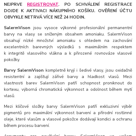
NEJPRVE
REGISTROVAT
. PO SCHVÁLENÍ REGISTRACE
DOJDE K AKTIVACI NÁKUPNÍHO KOŠÍKU. OVĚŘENÍ ÚČTU
OBVYKLE NETRVÁ VÍCE NEŽ 24 HODIN.
SalermVison
jsou vysoce výkonné profesionální permanentní
barvy na vlasy se sníženým obsahem amoniaku. SalermVison
obsahují nízké množství amoniaku s ohledem na zachování
excelentních barevných výsledků s maximálním respektem
k integritě vlasového vlákna a k přirozené rovnováze vlasové
pokožky.
Barvy SalermVison
kompletně kryjí i šedivé vlasy, jsou oxidačně
resistentní a zajišťují zářivé barvy a hladkost vlasů. Mezi
vlastnosti barev SalermVison patří schopnost proniknout do
kortexu, výborná chromatická výkonnost a odolnost během mytí
vlasů.
Mezi klíčové složky barvy SalermVison patří exkluzivní výběr
pigmentů pro maximální výkonnost barvení a přírodní rostlinné
oleje, které vlasům a vlasové pokožce dodávají kondici a ochranu
během procesu barvení.