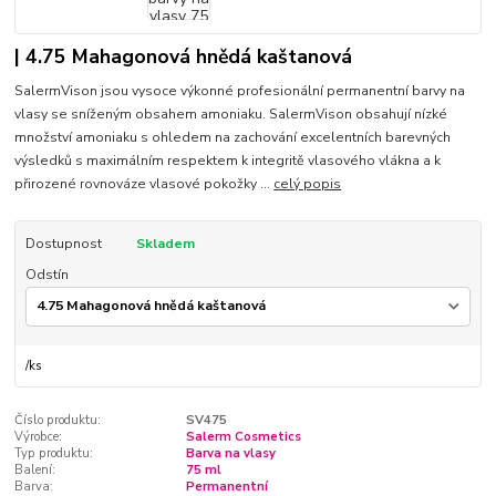
| 4.75 Mahagonová hnědá kaštanová
SalermVison jsou vysoce výkonné profesionální permanentní barvy na
vlasy se sníženým obsahem amoniaku. SalermVison obsahují nízké
množství amoniaku s ohledem na zachování excelentních barevných
výsledků s maximálním respektem k integritě vlasového vlákna a k
přirozené rovnováze vlasové pokožky ...
celý popis
Dostupnost
Skladem
Odstín
/
ks
Číslo produktu:
SV475
Výrobce:
Salerm Cosmetics
Typ produktu:
Barva na vlasy
Balení:
75 ml
Barva:
Permanentní