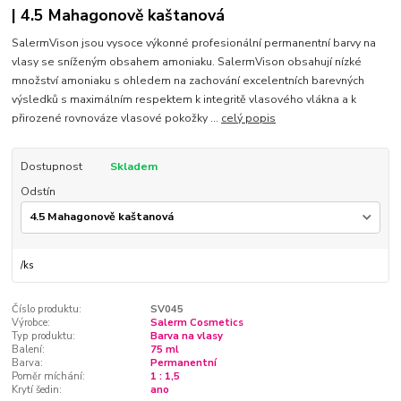
| 4.5 Mahagonově kaštanová
SalermVison jsou vysoce výkonné profesionální permanentní barvy na
vlasy se sníženým obsahem amoniaku. SalermVison obsahují nízké
množství amoniaku s ohledem na zachování excelentních barevných
výsledků s maximálním respektem k integritě vlasového vlákna a k
přirozené rovnováze vlasové pokožky ...
celý popis
Dostupnost
Skladem
Odstín
/
ks
Číslo produktu:
SV045
Výrobce:
Salerm Cosmetics
Typ produktu:
Barva na vlasy
Balení:
75 ml
Barva:
Permanentní
Poměr míchání:
1 : 1,5
Krytí šedin:
ano