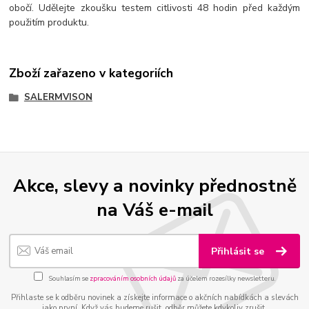
obočí. Udělejte zkoušku testem citlivosti 48 hodin před každým
použitím produktu.
Zboží zařazeno v kategoriích
SALERMVISON
Akce, slevy a novinky přednostně
na Váš e-mail
Přihlásit se
Souhlasím se
zpracováním osobních údajů
za účelem rozesílky newsletteru.
Přihlaste se k odběru novinek a získejte informace o akčních nabídkách a slevách
jako první. Když vás budeme rušit, odběr můžete kdykoliv zrušit.