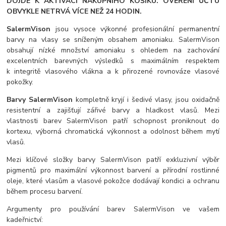
DOJDE K AKTIVACI NÁKUPNÍHO KOŠÍKU. OVĚŘENÍ ÚČTU
OBVYKLE NETRVÁ VÍCE NEŽ 24 HODIN.
SalermVison
jsou vysoce výkonné profesionální permanentní
barvy na vlasy se sníženým obsahem amoniaku. SalermVison
obsahují nízké množství amoniaku s ohledem na zachování
excelentních barevných výsledků s maximálním respektem
k integritě vlasového vlákna a k přirozené rovnováze vlasové
pokožky.
Barvy SalermVison
kompletně kryjí i šedivé vlasy, jsou oxidačně
resistentní a zajišťují zářivé barvy a hladkost vlasů. Mezi
vlastnosti barev SalermVison patří schopnost proniknout do
kortexu, výborná chromatická výkonnost a odolnost během mytí
vlasů.
Mezi klíčové složky barvy SalermVison patří exkluzivní výběr
pigmentů pro maximální výkonnost barvení a přírodní rostlinné
oleje, které vlasům a vlasové pokožce dodávají kondici a ochranu
během procesu barvení.
Argumenty pro používání barev SalermVison ve vašem
kadeřnictví: