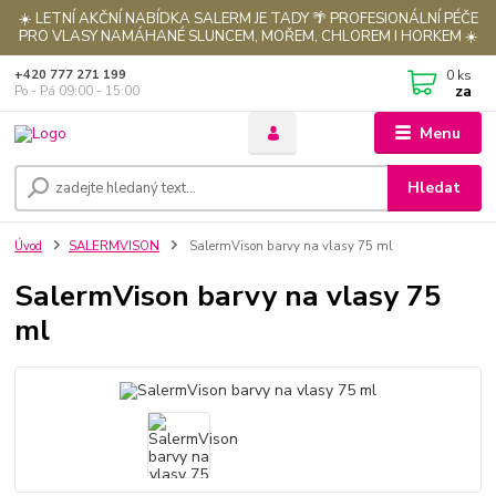
☀️ LETNÍ AKČNÍ NABÍDKA SALERM JE TADY 🌴 PROFESIONÁLNÍ PÉČE
PRO VLASY NAMÁHANÉ SLUNCEM, MOŘEM, CHLOREM I HORKEM ☀️
0
ks
+420 777 271 199
za
Po - Pá 09:00 - 15:00
Menu
Hledat
Úvod
SALERMVISON
SalermVison barvy na vlasy 75 ml
SalermVison barvy na vlasy 75
ml