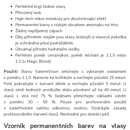
Perfektně kryjí šedivé vlasy
Přirozený lesk
High-tech mikro molekuly pro dlouhotrvající efekt
Permanentní barvy s nízkým obsahem amoniaku na trhu
Žádný nepříjemný zápach
Díky přírodním olejům jsou vlasy lesklejší a vlasová pokožka
je ochráněna před podrážděním
Obsahují přírodní hydratační složky
Perfektní poměr cena/výkon, poměr míchání je 1:1,5 nebo
1:2 (u Magic Blond)
Použití
: Barvu SalermVison smíchejte s vybraným oxidantem
v poměru 1:1,5. Naneste ke kořínkům a nechejte působit 25 minut.
Poté pokračujte v barvení délek a nechejte působit 5 minut. U
vlasů silně šedivých prodlužte dobu působení až na 40 minut. U
vlasů s více než 75 % šedinami přimíchejte základní odstín
v poměru 30 – 50 %. Pouze pro profesionální použití
v kadeřnickém salónu odbornou osobou. Dodržujte zásady
profesionálního barvení vlasů. Nevhodné pro domácí péči.
Vzorník permanentních barev na vlasy