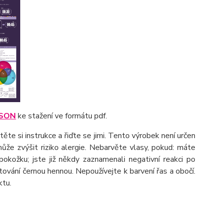
ISON
ke stažení ve formátu pdf.
te si instrukce a řiďte se jimi. Tento výrobek není určen
že zvýšit riziko alergie. Nebarvěte vlasy, pokud: máte
okožku; jste již někdy zaznamenali negativní reakci po
etování černou hennou. Nepoužívejte k barvení řas a obočí.
ktu.