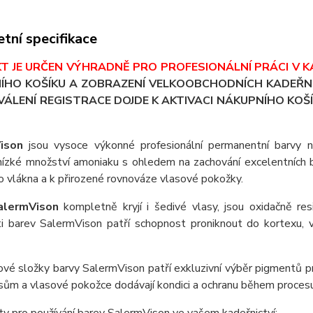
tní specifikace
T JE URČEN VÝHRADNĚ PRO PROFESIONÁLNÍ PRÁCI V K
ÍHO KOŠÍKU A ZOBRAZENÍ VELKOOBCHODNÍCH KADEŘNI
ÁLENÍ REGISTRACE DOJDE K AKTIVACI NÁKUPNÍHO KOŠÍ
ison
jsou vysoce výkonné profesionální permanentní barvy 
 nízké množství amoniaku s ohledem na zachování excelentních
 vlákna a k přirozené rovnováze vlasové pokožky.
alermVison
kompletně kryjí i šedivé vlasy, jsou oxidačně resi
ti barev SalermVison patří schopnost proniknout do kortexu,
ové složky barvy SalermVison patří exkluzivní výběr pigmentů pr
sům a vlasové pokožce dodávají kondici a ochranu během procesu