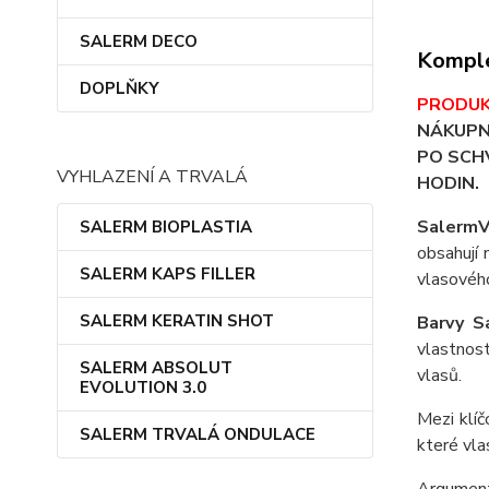
SALERM DECO
Komple
DOPLŇKY
PRODUK
NÁKUPN
PO SCHV
VYHLAZENÍ A TRVALÁ
HODIN.
SalermV
SALERM BIOPLASTIA
obsahují
SALERM KAPS FILLER
vlasového
SALERM KERATIN SHOT
Barvy S
vlastnos
SALERM ABSOLUT
vlasů.
EVOLUTION 3.0
Mezi klíč
SALERM TRVALÁ ONDULACE
které vla