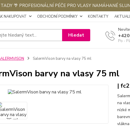
E TADY 🌴 PROFESIONÁLNÍ PÉČE PRO VLASY NAMÁHANÉ SLU
AK NAKUPOVAT
OBCHODNÍ PODMÍNKY
KONTAKTY
AKTUALI
Nevíte
Hledat
+420
Po - P
SALERMVISON
SalermVison barvy na vlasy 75 ml
rmVison barvy na vlasy 75 ml
| fc
Salerm
na vla
nízké 
barevn
vlákna