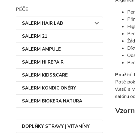
Argument
PÉČE
Per
Při
SALERM HAIR LAB
Hig
Per
SALERM 21
Žád
Dík
SALERM AMPULE
Obs
SALERM HI REPAIR
Per
Použití
:
SALERM KIDS&CARE
Poté pok
SALERM KONDICIONÉRY
vlasů s 
salónu od
SALERM BIOKERA NATURA
Vzorn
DOPLŇKY STRAVY | VITAMÍNY