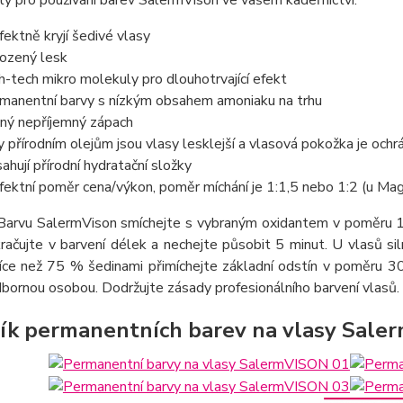
y pro používání barev SalermVison ve vašem kadeřnictví:
fektně kryjí šedivé vlasy
rozený lesk
h-tech mikro molekuly pro dlouhotrvající efekt
manentní barvy s nízkým obsahem amoniaku na trhu
ný nepříjemný zápach
y přírodním olejům jsou vlasy lesklejší a vlasová pokožka je oc
ahují přírodní hydratační složky
fektní poměr cena/výkon, poměr míchání je 1:1,5 nebo 1:2 (u Mag
 Barvu SalermVison smíchejte s vybraným oxidantem v poměru 1
račujte v barvení délek a nechejte působit 5 minut. U vlasů si
více než 75 % šedinami přimíchejte základní odstín v poměru 30
bornou osobou. Dodržujte zásady profesionálního barvení vlasů.
ík permanentních barev na vlasy Sale