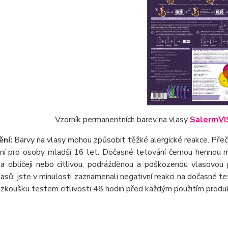
Vzorník permanentních barev na vlasy
SalermV
ní:
Barvy na vlasy mohou způsobit těžké alergické reakce. Přečtě
ání pro osoby mladší 16 let. Dočasné tetování černou hennou mů
na obličeji nebo citlivou, podrážděnou a poškozenou vlasovou p
lasů; jste v minulosti zaznamenali negativní reakci na dočasné t
zkoušku testem citlivosti 48 hodin před každým použitím produ