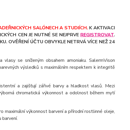
ADEŘNICKÝCH SALÓNECH A STUDIÍCH.
K AKTIVACI
CKÝCH CEN JE NUTNÉ SE NEJPRVE
REGISTROVAT
.
KU. OVĚŘENÍ ÚČTU OBVYKLE NETRVÁ VÍCE NEŽ 24
na vlasy se sníženým obsahem amoniaku. SalermVison
 barevných výsledků s maximálním respektem k integritě
stentní a zajišťují zářivé barvy a hladkost vlasů. Mezi
 výborná chromatická výkonnost a odolnost během mytí
o maximální výkonnost barvení a přírodní rostlinné oleje,
 barvení.