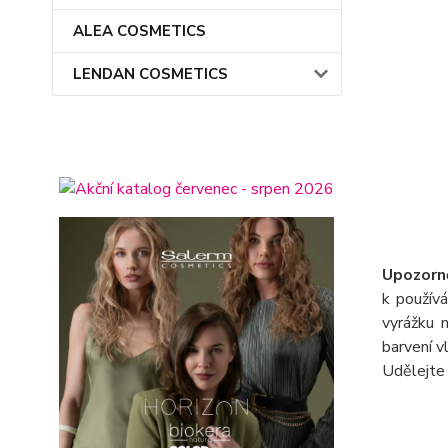
ALEA COSMETICS
LENDAN COSMETICS
Upozorně
k použív
vyrážku 
barvení v
Udělejte 