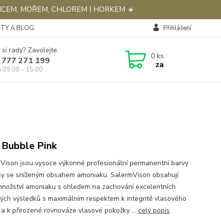
NCEM, MOŘEM, CHLOREM I HORKEM ☀️
TY A BLOG
Přihlášení
 si rady? Zavolejte.
0
ks
 777 271 199
za
á 09:00 - 15:00
2 Bubble Pink
Vison jsou vysoce výkonné profesionální permanentní barvy
sy se sníženým obsahem amoniaku. SalermVison obsahují
množství amoniaku s ohledem na zachování excelentních
ých výsledků s maximálním respektem k integritě vlasového
 a k přirozené rovnováze vlasové pokožky ...
celý popis