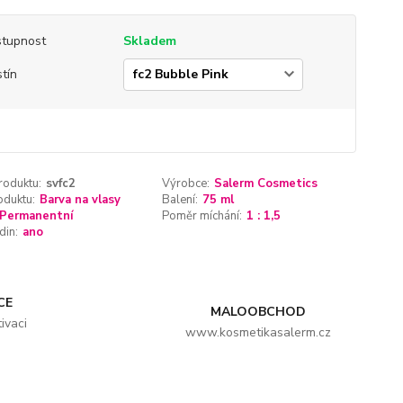
tupnost
Skladem
tín
roduktu:
svfc2
Výrobce:
Salerm Cosmetics
oduktu:
Barva na vlasy
Balení:
75 ml
Permanentní
Poměr míchání:
1 : 1,5
din:
ano
CE
MALOOBCHOD
ivaci
www.kosmetikasalerm.cz