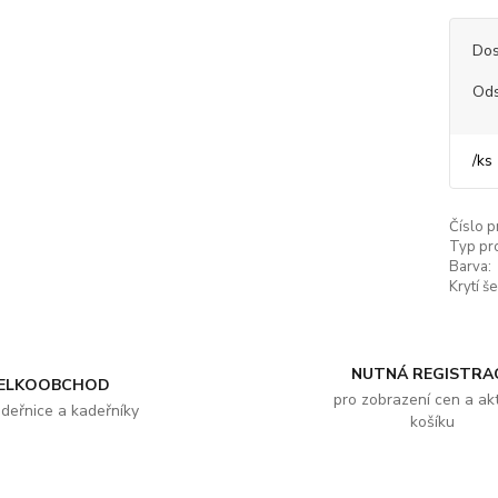
Dos
Ods
/
ks
Číslo p
Typ pr
Barva:
Krytí še
NUTNÁ REGISTRA
ELKOOBCHOD
pro zobrazení cen a akt
adeřnice a kadeřníky
košíku