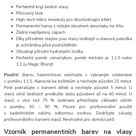
Perfektně kryjí šedivé vlasy
Přirozený lesk
High-tech mikro molekuly pro dlouhotrvající efekt
Permanentní barvy s nízkým obsahem amoniaku na trhu
Žádný nepříjemný zápach
Díky přírodním olejům jsou vlasy lesklejší a vlasová pokožka
je ochráněna před podrážděním
Obsahují přírodní hydratační složky
Perfektní poměr cena/výkon, poměr míchání je 1:1,5 nebo
1:2 (u Magic Blond)
Použití
: Barvu SalermVison smíchejte s vybraným oxidantem
v poměru 1:1,5. Naneste ke kořínkům a nechejte působit 25 minut.
Poté pokračujte v barvení délek a nechejte působit 5 minut. U
vlasů silně šedivých prodlužte dobu působení až na 40 minut. U
vlasů s více než 75 % šedinami přimíchejte základní odstín
v poměru 30 – 50 %. Pouze pro profesionální použití
v kadeřnickém salónu odbornou osobou. Dodržujte zásady
profesionálního barvení vlasů. Nevhodné pro domácí péči.
Vzorník permanentních barev na vlasy