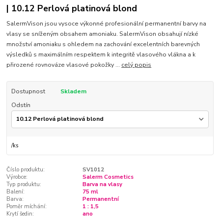
| 10.12 Perlová platinová blond
SalermVison jsou vysoce výkonné profesionální permanentní barvy na
vlasy se sníženým obsahem amoniaku. SalermVison obsahují nízké
množství amoniaku s ohledem na zachování excelentních barevných
výsledků s maximálním respektem k integritě vlasového vlákna a k
přirozené rovnováze vlasové pokožky ...
celý popis
Dostupnost
Skladem
Odstín
/
ks
Číslo produktu:
SV1012
Výrobce:
Salerm Cosmetics
Typ produktu:
Barva na vlasy
Balení:
75 ml
Barva:
Permanentní
Poměr míchání:
1 : 1,5
Krytí šedin:
ano