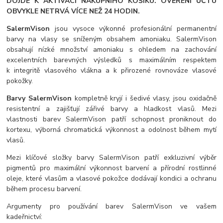
DOJDE K AKTIVACI NÁKUPNÍHO KOŠÍKU. OVĚŘENÍ ÚČTU
OBVYKLE NETRVÁ VÍCE NEŽ 24 HODIN.
SalermVison
jsou vysoce výkonné profesionální permanentní
barvy na vlasy se sníženým obsahem amoniaku. SalermVison
obsahují nízké množství amoniaku s ohledem na zachování
excelentních barevných výsledků s maximálním respektem
k integritě vlasového vlákna a k přirozené rovnováze vlasové
pokožky.
Barvy SalermVison
kompletně kryjí i šedivé vlasy, jsou oxidačně
resistentní a zajišťují zářivé barvy a hladkost vlasů. Mezi
vlastnosti barev SalermVison patří schopnost proniknout do
kortexu, výborná chromatická výkonnost a odolnost během mytí
vlasů.
Mezi klíčové složky barvy SalermVison patří exkluzivní výběr
pigmentů pro maximální výkonnost barvení a přírodní rostlinné
oleje, které vlasům a vlasové pokožce dodávají kondici a ochranu
během procesu barvení.
Argumenty pro používání barev SalermVison ve vašem
kadeřnictví: