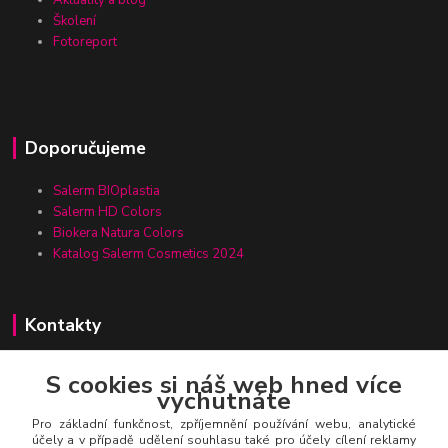
Aktuality a blog
Školení
Fotoreport
Doporučujeme
Salerm BIOplastia
Salerm HD Colors
Biokera Natura Colors
Katalog Salerm Cosmetics 2024
Kontakty
S cookies si náš web hned více
vychutnáte
Zákaznická linka Salerm.cz
+420 777 271 199
Pro základní funkčnost, zpříjemnění používání webu, analytické
účely a v případě udělení souhlasu také pro účely cílení reklamy