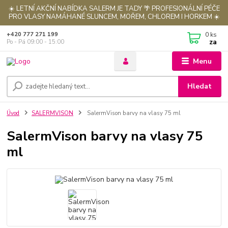
☀️ LETNÍ AKČNÍ NABÍDKA SALERM JE TADY 🌴 PROFESIONÁLNÍ PÉČE
PRO VLASY NAMÁHANÉ SLUNCEM, MOŘEM, CHLOREM I HORKEM ☀️
0
ks
+420 777 271 199
za
Po - Pá 09:00 - 15:00
Menu
Hledat
Úvod
SALERMVISON
SalermVison barvy na vlasy 75 ml
SalermVison barvy na vlasy 75
ml