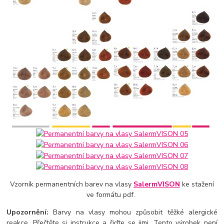
Vzorník permanentních barev na vlasy
SalermVISON
ke stažení
ve formátu pdf.
Upozornění:
Barvy na vlasy mohou způsobit těžké alergické
reakce. Přečtěte si instrukce a řiďte se jimi. Tento výrobek není