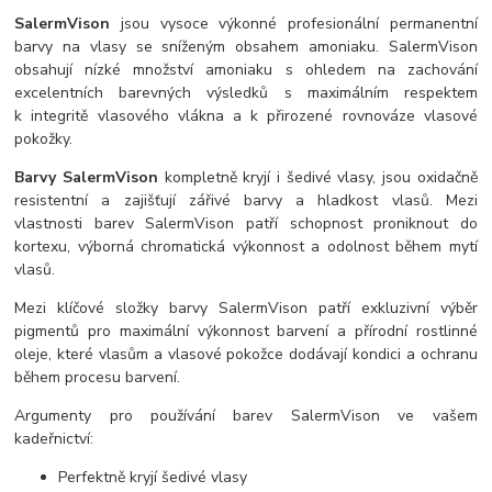
SalermVison
jsou vysoce výkonné profesionální permanentní
barvy na vlasy se sníženým obsahem amoniaku. SalermVison
obsahují nízké množství amoniaku s ohledem na zachování
excelentních barevných výsledků s maximálním respektem
k integritě vlasového vlákna a k přirozené rovnováze vlasové
pokožky.
Barvy SalermVison
kompletně kryjí i šedivé vlasy, jsou oxidačně
resistentní a zajišťují zářivé barvy a hladkost vlasů. Mezi
vlastnosti barev SalermVison patří schopnost proniknout do
kortexu, výborná chromatická výkonnost a odolnost během mytí
vlasů.
Mezi klíčové složky barvy SalermVison patří exkluzivní výběr
pigmentů pro maximální výkonnost barvení a přírodní rostlinné
oleje, které vlasům a vlasové pokožce dodávají kondici a ochranu
během procesu barvení.
Argumenty pro používání barev SalermVison ve vašem
kadeřnictví:
Perfektně kryjí šedivé vlasy