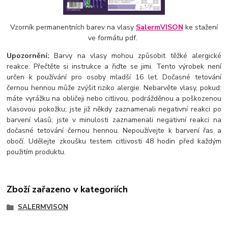
Vzorník permanentních barev na vlasy
SalermVISON
ke stažení
ve formátu pdf.
Upozornění:
Barvy na vlasy mohou způsobit těžké alergické
reakce. Přečtěte si instrukce a řiďte se jimi. Tento výrobek není
určen k používání pro osoby mladší 16 let. Dočasné tetování
černou hennou může zvýšit riziko alergie. Nebarvěte vlasy, pokud:
máte vyrážku na obličeji nebo citlivou, podrážděnou a poškozenou
vlasovou pokožku; jste již někdy zaznamenali negativní reakci po
barvení vlasů; jste v minulosti zaznamenali negativní reakci na
dočasné tetování černou hennou. Nepoužívejte k barvení řas a
obočí. Udělejte zkoušku testem citlivosti 48 hodin před každým
použitím produktu.
Zboží zařazeno v kategoriích
SALERMVISON