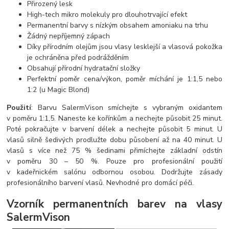
Přirozený lesk
High-tech mikro molekuly pro dlouhotrvající efekt
Permanentní barvy s nízkým obsahem amoniaku na trhu
Žádný nepříjemný zápach
Díky přírodním olejům jsou vlasy lesklejší a vlasová pokožka
je ochráněna před podrážděním
Obsahují přírodní hydratační složky
Perfektní poměr cena/výkon, poměr míchání je 1:1,5 nebo
1:2 (u Magic Blond)
Použití
: Barvu SalermVison smíchejte s vybraným oxidantem
v poměru 1:1,5. Naneste ke kořínkům a nechejte působit 25 minut.
Poté pokračujte v barvení délek a nechejte působit 5 minut. U
vlasů silně šedivých prodlužte dobu působení až na 40 minut. U
vlasů s více než 75 % šedinami přimíchejte základní odstín
v poměru 30 – 50 %. Pouze pro profesionální použití
v kadeřnickém salónu odbornou osobou. Dodržujte zásady
profesionálního barvení vlasů. Nevhodné pro domácí péči.
Vzorník permanentních barev na vlasy
SalermVison