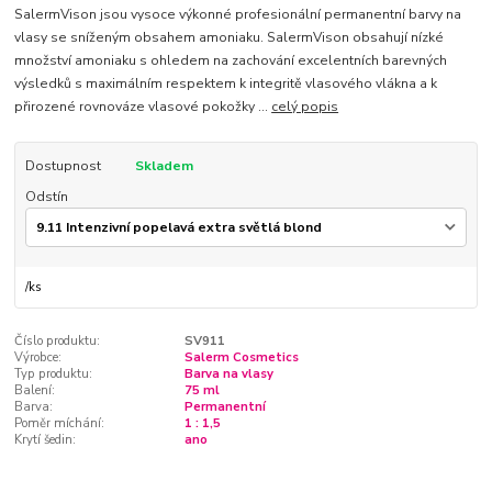
SalermVison jsou vysoce výkonné profesionální permanentní barvy na
vlasy se sníženým obsahem amoniaku. SalermVison obsahují nízké
množství amoniaku s ohledem na zachování excelentních barevných
výsledků s maximálním respektem k integritě vlasového vlákna a k
přirozené rovnováze vlasové pokožky ...
celý popis
Dostupnost
Skladem
Odstín
/
ks
Číslo produktu:
SV911
Výrobce:
Salerm Cosmetics
Typ produktu:
Barva na vlasy
Balení:
75 ml
Barva:
Permanentní
Poměr míchání:
1 : 1,5
Krytí šedin:
ano