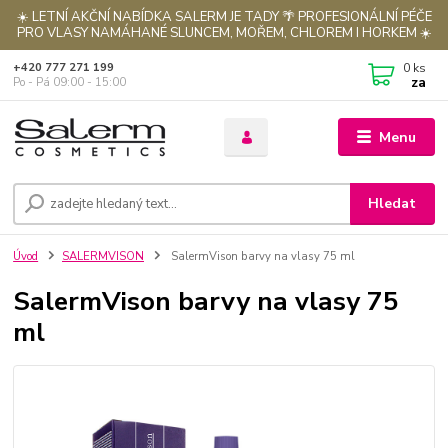
☀️ LETNÍ AKČNÍ NABÍDKA SALERM JE TADY 🌴 PROFESIONÁLNÍ PÉČE
PRO VLASY NAMÁHANÉ SLUNCEM, MOŘEM, CHLOREM I HORKEM ☀️
0
ks
+420 777 271 199
za
Po - Pá 09:00 - 15:00
Menu
Hledat
Úvod
SALERMVISON
SalermVison barvy na vlasy 75 ml
SalermVison barvy na vlasy 75
ml