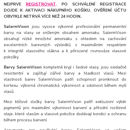
NEJPRVE
REGISTROVAT
. PO SCHVÁLENÍ REGISTRACE
DOJDE K AKTIVACI NÁKUPNÍHO KOŠÍKU. OVĚŘENÍ ÚČTU
OBVYKLE NETRVÁ VÍCE NEŽ 24 HODIN.
SalermVison
jsou vysoce výkonné profesionální permanentní
barvy na vlasy se sníženým obsahem amoniaku. SalermVison
obsahují nízké množství amoniaku s ohledem na zachování
excelentních barevných výsledků s maximálním respektem
k integritě vlasového vlákna a k přirozené rovnováze vlasové
pokožky.
Barvy SalermVison
kompletně kryjí i šedivé vlasy, jsou oxidačně
resistentní a zajišťují zářivé barvy a hladkost vlasů. Mezi
vlastnosti barev SalermVison patří schopnost proniknout do
kortexu, výborná chromatická výkonnost a odolnost během mytí
vlasů.
Mezi klíčové složky barvy SalermVison patří exkluzivní výběr
pigmentů pro maximální výkonnost barvení a přírodní rostlinné
oleje, které vlasům a vlasové pokožce dodávají kondici a ochranu
během procesu barvení.