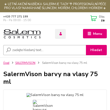
☀️ LETNÍ AKČNÍ NABÍDKA SALERM JE TADY 🌴 PROFESIONÁLNÍ PÉČE
PRO VLASY NAMÁHANÉ SLUNCEM, MOŘEM, CHLOREM I HORKEM ☀️
0
ks
+420 777 271 199
za
Po - Pá 09:00 - 15:00
Menu
Hledat
Úvod
SALERMVISON
SalermVison barvy na vlasy 75 ml
SalermVison barvy na vlasy 75
ml