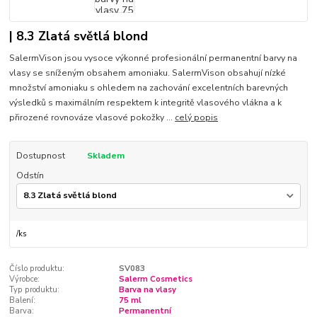
| 8.3 Zlatá světlá blond
SalermVison jsou vysoce výkonné profesionální permanentní barvy na
vlasy se sníženým obsahem amoniaku. SalermVison obsahují nízké
množství amoniaku s ohledem na zachování excelentních barevných
výsledků s maximálním respektem k integritě vlasového vlákna a k
přirozené rovnováze vlasové pokožky ...
celý popis
Dostupnost
Skladem
Odstín
/
ks
Číslo produktu:
SV083
Výrobce:
Salerm Cosmetics
Typ produktu:
Barva na vlasy
Balení:
75 ml
Barva:
Permanentní