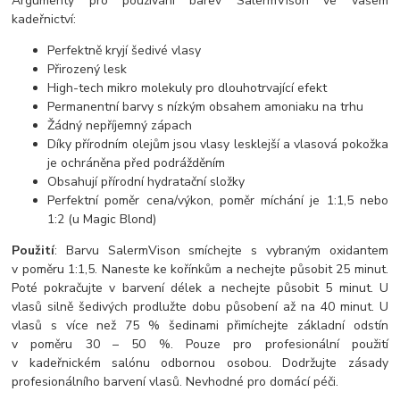
Argumenty pro používání barev SalermVison ve vašem
kadeřnictví:
Perfektně kryjí šedivé vlasy
Přirozený lesk
High-tech mikro molekuly pro dlouhotrvající efekt
Permanentní barvy s nízkým obsahem amoniaku na trhu
Žádný nepříjemný zápach
Díky přírodním olejům jsou vlasy lesklejší a vlasová pokožka
je ochráněna před podrážděním
Obsahují přírodní hydratační složky
Perfektní poměr cena/výkon, poměr míchání je 1:1,5 nebo
1:2 (u Magic Blond)
Použití
: Barvu SalermVison smíchejte s vybraným oxidantem
v poměru 1:1,5. Naneste ke kořínkům a nechejte působit 25 minut.
Poté pokračujte v barvení délek a nechejte působit 5 minut. U
vlasů silně šedivých prodlužte dobu působení až na 40 minut. U
vlasů s více než 75 % šedinami přimíchejte základní odstín
v poměru 30 – 50 %. Pouze pro profesionální použití
v kadeřnickém salónu odbornou osobou. Dodržujte zásady
profesionálního barvení vlasů. Nevhodné pro domácí péči.