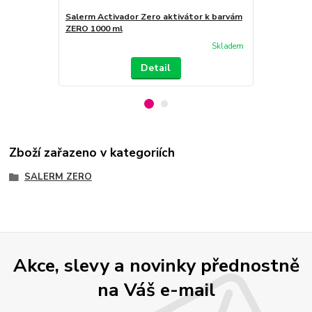
Salerm Activador Zero aktivátor k barvám
Salerm Acti
ZERO 1000 ml
ZERO 200 m
Skladem
Detail
Zboží zařazeno v kategoriích
SALERM ZERO
Akce, slevy a novinky přednostně
na Váš e-mail