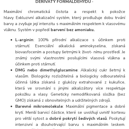
DERIVÁTY FORMALDEHYDU ·
Maximální chromatická čistota a respekt k pokožce
hlavy. Exkluzivní alkalizační systém, který prodlužuje dobu trvání
barvy a zvyšuje její intenzitu s maximálním respektem k vlasovému
vláknu. Systém v popředí
barvení bez amoniaku.
L-arginin
: 100% přírodní alkalizace s účinkem proti
stárnutí. Esenciální alkalická aminokyselina, získaná
biovasfocením a postupy šetrnými k život- nímu prostředí. Je
známý svými vlastnostmi posilujícími vlasová vlákna a
účinkem proti stárnutí.
DMG nebo dimethylglucamine
: Alkalický cukr šetrný k
vlasům. Biologicky rozložitelná a biologicky odbouratelná
účinná látka získaná z glukózy extrahované z kukuřice,
která ve srovnání s jinými alkalizátory více respektuje
pokožku a vlasy. Geneticky nemodifikovaná složka (bez
GMO) získaná z obnovitelných a udržitelných zdrojů.
Barevné mikromolekule
: Maximální pigmentace a dobré
krytí. Menší barvicí částice, které se uvolňují uvnitř kortexu
pro větší sytost a
dobré pokrytí šedivých vlasů
. Poskytují
intenzivní a dlouhotrvající barvu s maximálním leskem.