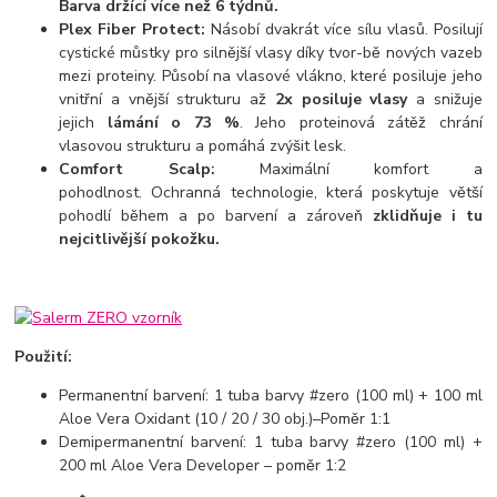
Barva držící více než 6 týdnů.
Plex Fiber Protect:
Násobí dvakrát více sílu vlasů. Posilují
cystické můstky pro silnější vlasy díky tvor-bě nových vazeb
mezi proteiny. Působí na vlasové vlákno, které posiluje jeho
vnitřní a vnější strukturu až
2x posiluje vlasy
a snižuje
jejich
lámání o 73 %
. Jeho proteinová zátěž chrání
vlasovou strukturu a pomáhá zvýšit lesk.
Comfort Scalp:
Maximální komfort a
pohodlnost. Ochranná technologie, která poskytuje větší
pohodlí během a po barvení a zároveň
zklidňuje i tu
nejcitlivější pokožku.
Použití:
Permanentní barvení: 1 tuba barvy #zero (100 ml) + 100 ml
Aloe Vera Oxidant (10 / 20 / 30 obj.)–Poměr 1:1
Demipermanentní barvení: 1 tuba barvy #zero (100 ml) +
200 ml Aloe Vera Developer – poměr 1:2