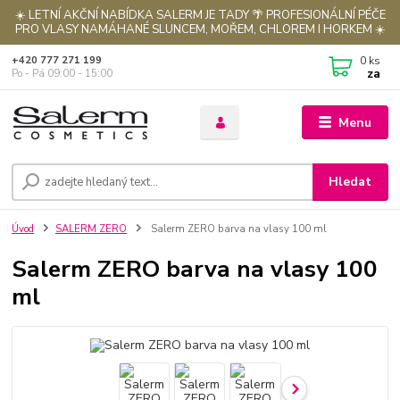
☀️ LETNÍ AKČNÍ NABÍDKA SALERM JE TADY 🌴 PROFESIONÁLNÍ PÉČE
PRO VLASY NAMÁHANÉ SLUNCEM, MOŘEM, CHLOREM I HORKEM ☀️
0
ks
+420 777 271 199
za
Po - Pá 09:00 - 15:00
Menu
Hledat
Úvod
SALERM ZERO
Salerm ZERO barva na vlasy 100 ml
Salerm ZERO barva na vlasy 100
ml