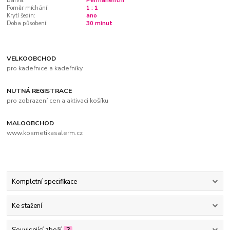
Barva:
Permanentní
Poměr míchání:
1 : 1
Krytí šedin:
ano
Doba působení:
30 minut
VELKOOBCHOD
pro kadeřnice a kadeřníky
NUTNÁ REGISTRACE
pro zobrazení cen a aktivaci košíku
MALOOBCHOD
www.kosmetikasalerm.cz
Kompletní specifikace
Ke stažení