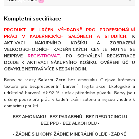
Související zboží
2
Kompletní specifikace
PRODUKT JE URČEN VÝHRADNĚ PRO PROFESIONÁLNÍ
PRÁCI V KADEŘNICKÝCH SALÓNECH A STUDIÍCH.
K
AKTIVACI NÁKUPNÍHO KOŠÍKU A ZOBRAZENÍ
VELKOOBCHODNÍCH KADEŘNICKÝCH CEN JE NUTNÉ SE
NEJPRVE
REGISTROVAT
. PO SCHVÁLENÍ REGISTRACE
DOJDE K AKTIVACI NÁKUPNÍHO KOŠÍKU. OVĚŘENÍ ÚČTU
OBVYKLE NETRVÁ VÍCE NEŽ 24 HODIN.
Barvy na vlasy
Salerm Zero
bez amoniaku. Olejovo krémová
textura pro bezprecedentní barvení. Trojitá akce. Ekologické a
udržitelné barvení. Až 92 % složek přírodního původu. Barvy jsou
určeny pouze pro práci v kadeřnickém salónu a nejsou vhodné k
domácímu použití.
· BEZ AMONIAKU · BEZ PARABENŮ
· BEZ RESORCINOLU
·
BEZ PPD · BEZ ALKOHOLU ·
· ŽÁDNÉ SILIKONY
· ŽÁDNÉ MINERÁLNÍ OLEJE ·
ŽÁDNÉ