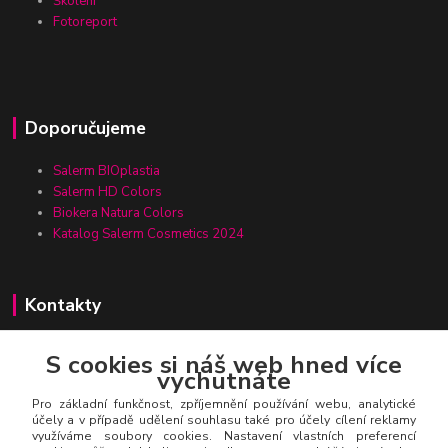
Školení
Fotoreport
Doporučujeme
Salerm BIOplastia
Salerm HD Colors
Biokera Natura Colors
Katalog Salerm Cosmetics 2024
Kontakty
S cookies si náš web hned více
vychutnáte
Zákaznická linka Salerm.cz
+420 777 271 199
Pro základní funkčnost, zpříjemnění používání webu, analytické
účely a v případě udělení souhlasu také pro účely cílení reklamy
využíváme soubory cookies. Nastavení vlastních preferencí
salerm@salerm.cz