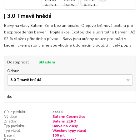
| 3.0 Tmavě hnědá
Barvy na vlasy Salerm Zero bez amoniaku. Olejovo krémová textura pro
bezprecedentní barvení. Trojitá akce. Ekologické a udržitelné barvení. Až
92 % složek přírodního původu. Barvy jsou určeny pouze pro práci v
kadeřnickém salónu a nejsou vhodné k domácímu použití ...
celý popis
Dostupnost
Skladem
Odstín
/
ks
Číslo produktu:
czc3.0
Výrobce:
Salerm Cosmetics
Značka:
Salerm ZERO
Typ produktu:
Barva na vlasy
Typ vlasů:
Všechny typy vlasů
Balení:
100 ml