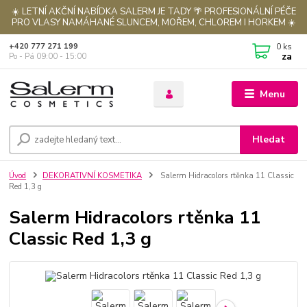
☀️ LETNÍ AKČNÍ NABÍDKA SALERM JE TADY 🌴 PROFESIONÁLNÍ PÉČE
PRO VLASY NAMÁHANÉ SLUNCEM, MOŘEM, CHLOREM I HORKEM ☀️
0
ks
+420 777 271 199
za
Po - Pá 09:00 - 15:00
Menu
Hledat
Úvod
DEKORATIVNÍ KOSMETIKA
Salerm Hidracolors rtěnka 11 Classic
Red 1,3 g
Salerm Hidracolors rtěnka 11
Classic Red 1,3 g