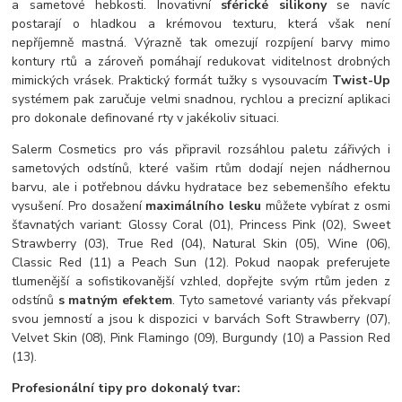
a sametové hebkosti. Inovativní
sférické silikony
se navíc
postarají o hladkou a krémovou texturu, která však není
nepříjemně mastná. Výrazně tak omezují rozpíjení barvy mimo
kontury rtů a zároveň pomáhají redukovat viditelnost drobných
mimických vrásek. Praktický formát tužky s vysouvacím
Twist-Up
systémem pak zaručuje velmi snadnou, rychlou a precizní aplikaci
pro dokonale definované rty v jakékoliv situaci.
Salerm Cosmetics pro vás připravil rozsáhlou paletu zářivých i
sametových odstínů, které vašim rtům dodají nejen nádhernou
barvu, ale i potřebnou dávku hydratace bez sebemenšího efektu
vysušení. Pro dosažení
maximálního lesku
můžete vybírat z osmi
šťavnatých variant: Glossy Coral (01), Princess Pink (02), Sweet
Strawberry (03), True Red (04), Natural Skin (05), Wine (06),
Classic Red (11) a Peach Sun (12). Pokud naopak preferujete
tlumenější a sofistikovanější vzhled, dopřejte svým rtům jeden z
odstínů
s matným efektem
. Tyto sametové varianty vás překvapí
svou jemností a jsou k dispozici v barvách Soft Strawberry (07),
Velvet Skin (08), Pink Flamingo (09), Burgundy (10) a Passion Red
(13).
Profesionální tipy pro dokonalý tvar: