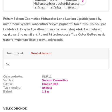
Rtěnky Salerm Cosmetics Hidracolor Long Lasting Lipstick jsou díky
mimořádně vysoké koncentraci čistých pigmentů tou pravou volbou pro
každého, kdo vyžaduje dlouhotrvající a bezchybný efekt bez nutnosti
opakovaného nanášení. Pokročilá technologie True Color Gelled navíc
transformuje tyto čisté barev...
celý popis
Dostupnost
Není skladem
/
ks
Číslo produktu:
SLIP11
Výrobce:
Salerm Cosmetics
Odstín:
Classic Red
Typ produktu:
Rtěnka
Balení:
1,3 g
VELKOOBCHOD