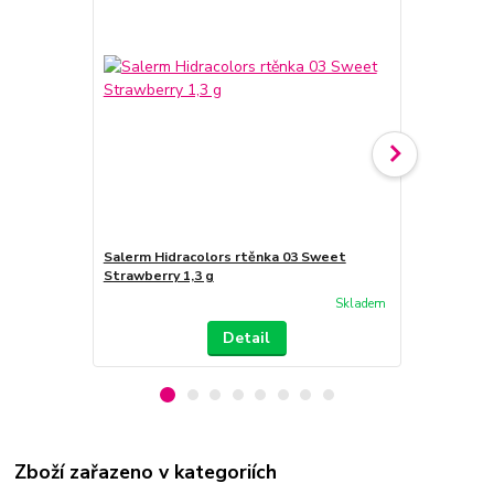
Salerm Hidracolors rtěnka 03 Sweet
Salerm Hidr
Strawberry 1,3 g
g
Skladem
Detail
Zboží zařazeno v kategoriích