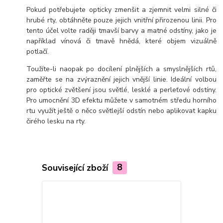
Pokud potřebujete opticky zmenšit a zjemnit velmi silné či
hrubé rty, obtáhněte pouze jejich vnitřní přirozenou linii. Pro
tento účel volte raději tmavší barvy a matné odstíny, jako je
například vínová či tmavě hnědá, které objem vizuálně
potlačí.
Toužíte-li naopak po docílení plnějších a smyslnějších rtů,
zaměřte se na zvýraznění jejich vnější linie. Ideální volbou
pro optické zvětšení jsou světlé, lesklé a perleťové odstíny.
Pro umocnění 3D efektu můžete v samotném středu horního
rtu využít ještě o něco světlejší odstín nebo aplikovat kapku
čirého lesku na rty.
Související zboží
8