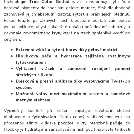
technologie
True Color Gelled
navíc transformuje tyto čisté
barevné pigmenty do speciální gelové matrice, čímž dlouhodobě
zachovává jejich absolutní čistotu, sytost a brání jejich blednutí.
Pokud toužíte po lákavých rtech k zulíbání, postačí vám pouze
jediná aplikace, abyste okamžitě dosáhli požadované intenzity a
dokonale rovnoměrného krytí, které na rtech spolehlivě vydrží po
celý den.
Extrémní výdrž a sytost barev díky gelové matrici
Hloubková péče a hydratace zajištěná rostlinným
fytoskvalanem
Vyhlazení vrásek a zamezení rozpíjení pomocí
sférických silikonů
Blesková a přesná aplikace díky vysouvacímu Twist-Up
systému
Možnost volby mezi maximálním leskem a sametově
matným efektem
Výjimečný komfort při nošení zajišťuje revoluční složení
obohacené o
fytoskvalan
. Tento cenný rostlinný emolient má
přirozenou afinitu k lidské pokožce, o rty intenzivně pečuje, do
hloubky je hydratuje a zanechává na nich pocit naprosté lehkosti