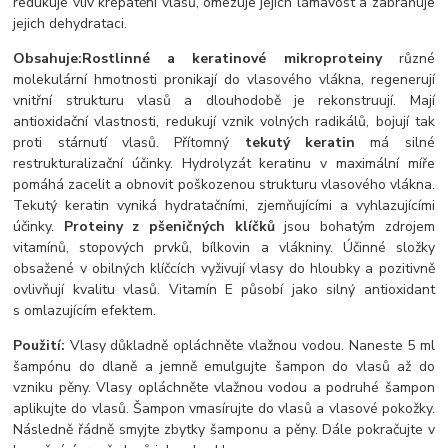
redukuje vliv krepatění vlasů, omezuje jejich lámavost a zabraňuje
jejich dehydrataci.
Obsahuje:
Rostlinné a keratinové mikroproteiny
různé
molekulární hmotnosti pronikají do vlasového vlákna, regenerují
vnitřní strukturu vlasů a dlouhodobě je rekonstruují. Mají
antioxidační vlastnosti, redukují vznik volných radikálů, bojují tak
proti stárnutí vlasů. Přítomný
tekutý keratin
má silné
restrukturalizační účinky. Hydrolyzát keratinu v maximální míře
pomáhá zacelit a obnovit poškozenou strukturu vlasového vlákna.
Tekutý keratin vyniká hydratačními, zjemňujícími a vyhlazujícími
účinky.
Proteiny z pšeničných klíčků
jsou bohatým zdrojem
vitamínů, stopových prvků, bílkovin a vlákniny.
Účinné složky
obsažené v obilných klíčcích vyživují vlasy do hloubky a pozitivně
ovlivňují kvalitu vlasů. Vitamín E působí jako silný antioxidant
s omlazujícím efektem.
Použití:
Vlasy důkladně opláchněte vlažnou vodou. Naneste 5 ml
šampónu do dlaně a jemně emulgujte šampon do vlasů až do
vzniku pěny. Vlasy opláchněte vlažnou vodou a podruhé šampon
aplikujte do vlasů. Šampon vmasírujte do vlasů a vlasové pokožky.
Následně řádně smyjte zbytky šamponu a pěny. Dále pokračujte v