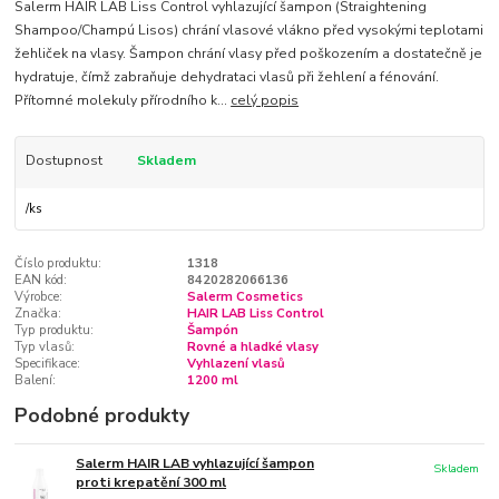
Salerm HAIR LAB Liss Control vyhlazující šampon (Straightening
Shampoo/Champú Lisos) chrání vlasové vlákno před vysokými teplotami
žehliček na vlasy. Šampon chrání vlasy před poškozením a dostatečně je
hydratuje, čímž zabraňuje dehydrataci vlasů při žehlení a fénování.
Přítomné molekuly přírodního k...
celý popis
Dostupnost
Skladem
/
ks
Číslo produktu:
1318
EAN kód:
8420282066136
Výrobce:
Salerm Cosmetics
Značka:
HAIR LAB Liss Control
Typ produktu:
Šampón
Typ vlasů:
Rovné a hladké vlasy
Specifikace:
Vyhlazení vlasů
Balení:
1200 ml
Podobné produkty
Salerm HAIR LAB vyhlazující šampon
Skladem
proti krepatění 300 ml