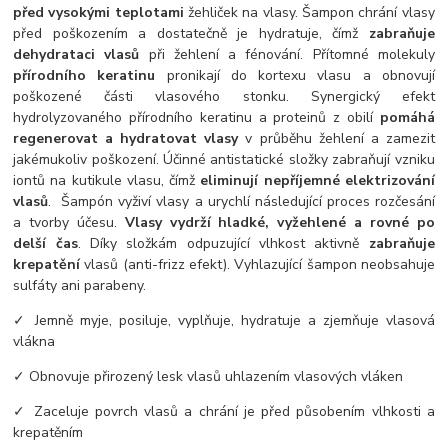
před vysokými teplotami
žehliček na vlasy. Šampon chrání vlasy
před poškozením a dostatečně je hydratuje, čímž
zabraňuje
dehydrataci vlasů
při žehlení a fénování. Přítomné molekuly
přírodního keratinu
pronikají do kortexu vlasu a obnovují
poškozené části vlasového stonku. Synergický efekt
hydrolyzovaného přírodního keratinu a proteinů z obilí
pomáhá
regenerovat a hydratovat vlasy
v průběhu žehlení a zamezit
jakémukoliv poškození. Účinné antistatické složky zabraňují vzniku
iontů na kutikule vlasu, čímž
eliminují nepříjemné elektrizování
vlasů
. Šampón vyživí vlasy a urychlí následující proces rozčesání
a tvorby účesu.
Vlasy vydrží hladké, vyžehlené a rovné po
delší čas
. Díky složkám odpuzující vlhkost aktivně
zabraňuje
krepatění
vlasů (anti-frizz efekt). Vyhlazující šampon neobsahuje
sulfáty ani parabeny.
✓ Jemně myje, posiluje, vyplňuje, hydratuje a zjemňuje vlasová
vlákna
✓ Obnovuje přirozený lesk vlasů uhlazením vlasových vláken
✓ Zaceluje povrch vlasů a chrání je před působením vlhkosti a
krepatěním