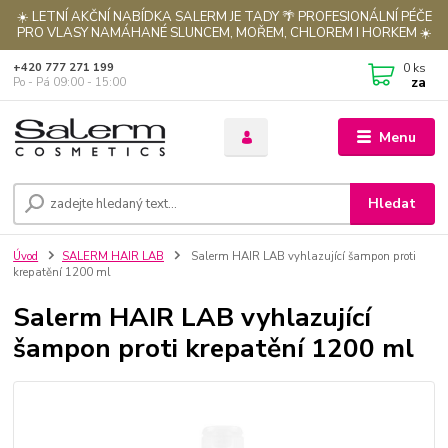
☀️ LETNÍ AKČNÍ NABÍDKA SALERM JE TADY 🌴 PROFESIONÁLNÍ PÉČE
PRO VLASY NAMÁHANÉ SLUNCEM, MOŘEM, CHLOREM I HORKEM ☀️
0
ks
+420 777 271 199
za
Po - Pá 09:00 - 15:00
Menu
Hledat
Úvod
SALERM HAIR LAB
Salerm HAIR LAB vyhlazující šampon proti
krepatění 1200 ml
Salerm HAIR LAB vyhlazující
šampon proti krepatění 1200 ml