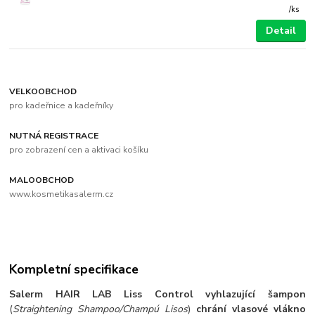
/
ks
Detail
VELKOOBCHOD
pro kadeřnice a kadeřníky
NUTNÁ REGISTRACE
pro zobrazení cen a aktivaci košíku
MALOOBCHOD
www.kosmetikasalerm.cz
Kompletní specifikace
Salerm HAIR LAB Liss Control vyhlazující šampon
(
Straightening Shampoo/Champú Lisos
)
chrání vlasové vlákno