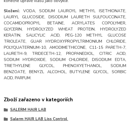
konečné úpravě vlasů jako obvykle.
Složení:
VODA, SODIUM LAUROYL METHYL ISETHIONATE,
LAURYL GLUCOSIDE, DISODIUM LAURETH SULFOUCCINATE,
COCAMIDOPROPYL BETAINE, ACRYLATES COPOLYMER,
GLYCERIN, HYDROLYZED WHEAT PROTEIN, HYDROLYZED
KERATIN, SALICYLIC ACID, PEG-120 METHYL GLUCOSE
TRIOLEATE, GUAR HYDROXYPROPYLTRIMONIUM CHLORIDE,
POLYQUATERNIUM-10, AMODIMETHICONE, C11-15 PARETH-7,
LAURETH-9, TRIDECETH-12, PROPANEDIOL, CITRIC ACID,
SODIUM HYDROXIDE, SODIUM CHLORIDE, DISODIUM EDTA,
TRIETHYLENE GLYCOL, PHENOXYETHANOL, SODIUM
BENZOATE, BENYZL ALCOHOL, BUTYLENE GLYCOL, SORBIC
ACID, PARFUM.
Zboží zařazeno v kategoriích
SALERM HAIR LAB
Salerm HAIR LAB Liss Control