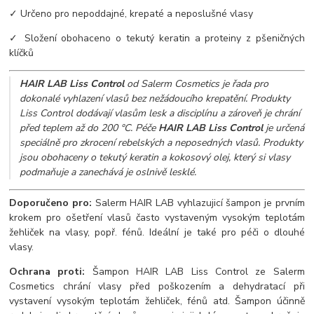
✓ Určeno pro nepoddajné, krepaté a neposlušné vlasy
✓ Složení obohaceno o tekutý keratin a proteiny z pšeničných
klíčků
HAIR LAB Liss Control
od Salerm Cosmetics je řada pro
dokonalé vyhlazení vlasů bez nežádoucího krepatění. Produkty
Liss Control dodávají vlasům lesk a disciplínu a zároveň je chrání
před teplem až do 200 °C. Péče
HAIR LAB Liss Control
je určená
speciálně pro zkrocení rebelských a neposedných vlasů. Produkty
jsou obohaceny o tekutý keratin a kokosový olej, který si vlasy
podmaňuje a zanechává je oslnivě lesklé.
Doporučeno pro:
Salerm HAIR LAB vyhlazujicí šampon je prvním
krokem pro ošetření vlasů často vystaveným vysokým teplotám
žehliček na vlasy, popř. fénů. Ideální je také pro péči o dlouhé
vlasy.
Ochrana proti:
Šampon HAIR LAB Liss Control ze Salerm
Cosmetics chrání vlasy před poškozením a dehydratací při
vystavení vysokým teplotám žehliček, fénů atd. Šampon účinně