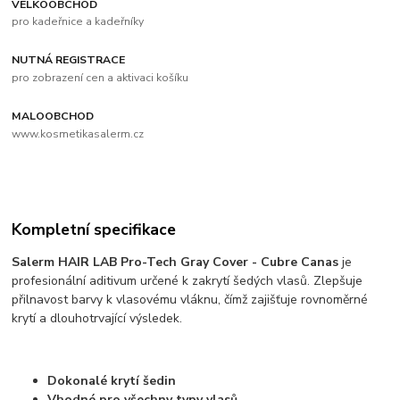
VELKOOBCHOD
pro kadeřnice a kadeřníky
NUTNÁ REGISTRACE
pro zobrazení cen a aktivaci košíku
MALOOBCHOD
www.kosmetikasalerm.cz
Kompletní specifikace
Salerm HAIR LAB Pro-Tech Gray Cover - Cubre Canas
je
profesionální aditivum určené k zakrytí šedých vlasů. Zlepšuje
přilnavost barvy k vlasovému vláknu, čímž zajišťuje rovnoměrné
krytí a dlouhotrvající výsledek.
Dokonalé krytí šedin
Vhodné pro všechny typy vlasů