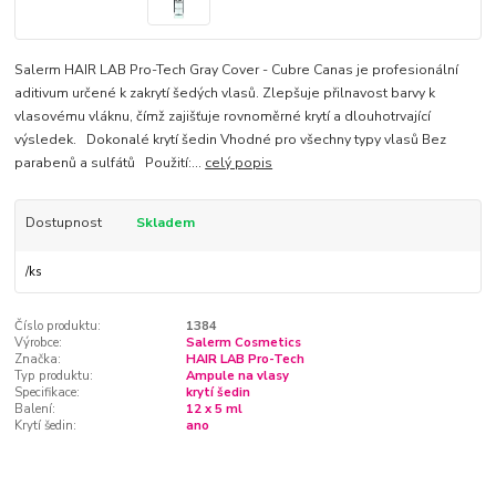
Salerm HAIR LAB Pro-Tech Gray Cover - Cubre Canas je profesionální
aditivum určené k zakrytí šedých vlasů. Zlepšuje přilnavost barvy k
vlasovému vláknu, čímž zajišťuje rovnoměrné krytí a dlouhotrvající
výsledek. Dokonalé krytí šedin Vhodné pro všechny typy vlasů Bez
parabenů a sulfátů Použití:...
celý popis
Dostupnost
Skladem
/
ks
Číslo produktu:
1384
Výrobce:
Salerm Cosmetics
Značka:
HAIR LAB Pro-Tech
Typ produktu:
Ampule na vlasy
Specifikace:
krytí šedin
Balení:
12 x 5 ml
Krytí šedin:
ano