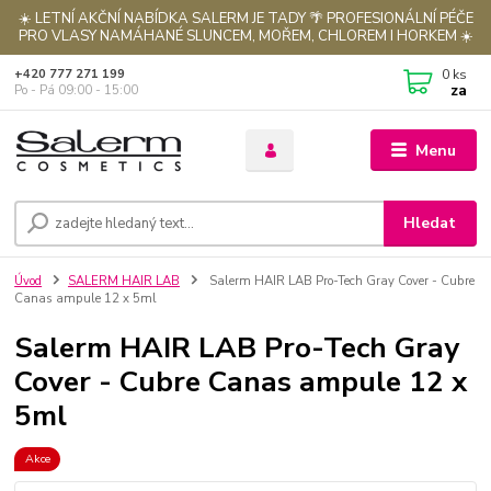
☀️ LETNÍ AKČNÍ NABÍDKA SALERM JE TADY 🌴 PROFESIONÁLNÍ PÉČE
PRO VLASY NAMÁHANÉ SLUNCEM, MOŘEM, CHLOREM I HORKEM ☀️
0
ks
+420 777 271 199
za
Po - Pá 09:00 - 15:00
Menu
Hledat
Úvod
SALERM HAIR LAB
Salerm HAIR LAB Pro-Tech Gray Cover - Cubre
Canas ampule 12 x 5ml
Salerm HAIR LAB Pro-Tech Gray
Cover - Cubre Canas ampule 12 x
5ml
Akce