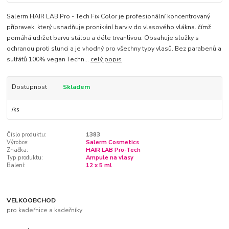
Salerm HAIR LAB Pro - Tech Fix Color je profesionální koncentrovaný
přípravek. který usnadňuje pronikání barviv do vlasového vlákna. čímž
pomáhá udržet barvu stálou a déle trvanlivou. Obsahuje složky s
ochranou proti slunci a je vhodný pro všechny typy vlasů. Bez parabenů a
sulfátů 100% vegan Techn...
celý popis
Dostupnost
Skladem
/
ks
Číslo produktu:
1383
Výrobce:
Salerm Cosmetics
Značka:
HAIR LAB Pro-Tech
Typ produktu:
Ampule na vlasy
Balení:
12 x 5 ml
VELKOOBCHOD
pro kadeřnice a kadeřníky