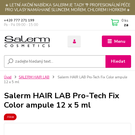
☀️ LETNÍ AKČNÍ NABÍDKA SALERM JE TADY 🌴 PROFESIONÁLNÍ PÉČE
PRO VLASY NAMÁHANÉ SLUNCEM, MOŘEM, CHLOREM I HORKEM ☀️
0
ks
+420 777 271 199
za
Po - Pá 09:00 - 15:00
Menu
Hledat
Úvod
SALERM HAIR LAB
Salerm HAIR LAB Pro-Tech Fix Color ampule
12 x 5 ml
Salerm HAIR LAB Pro-Tech Fix
Color ampule 12 x 5 ml
Akce