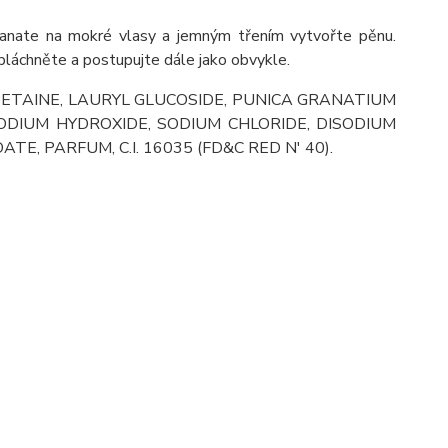
ate na mokré vlasy a jemným třením vytvořte pěnu.
láchněte a postupujte dále jako obvykle.
ETAINE, LAURYL GLUCOSIDE, PUNICA GRANATIUM
 SODIUM HYDROXIDE, SODIUM CHLORIDE, DISODIUM
, PARFUM, C.I. 16035 (FD&C RED N' 40).