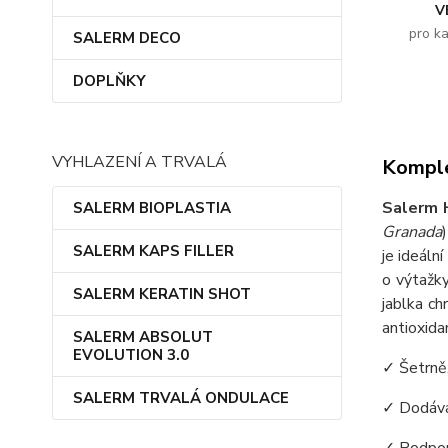
V
pro k
SALERM DECO
DOPLŇKY
VYHLAZENÍ A TRVALÁ
Komple
Salerm 
SALERM BIOPLASTIA
Granada
SALERM KAPS FILLER
je ideální
o výtažk
SALERM KERATIN SHOT
jablka ch
antioxid
SALERM ABSOLUT
EVOLUTION 3.0
✓ Šetrně
SALERM TRVALÁ ONDULACE
✓ Dodává
✓ Podpor