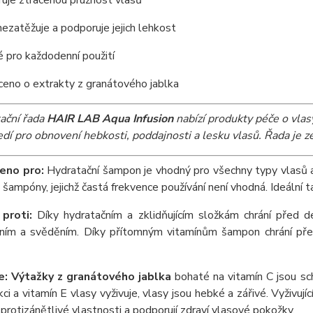
ezatěžuje a podporuje jejich lehkost
 pro každodenní použití
eno o extrakty z granátového jablka
ační řada
HAIR LAB Aqua Infusion
nabízí produkty péče o vlas
edí pro obnovení hebkosti, poddajnosti a lesku vlasů. Řada je 
eno pro:
Hydratační šampon je vhodný pro všechny typy vlasů a 
 šampóny, jejichž častá frekvence používání není vhodná. Ideální 
 proti:
Díky hydratačním a zklidňujícím složkám chrání před 
ním a svěděním. Díky přítomným vitamínům šampon chrání před
: Výtažky z granátového jablka
bohaté na vitamín C jsou sc
ci a vitamín E vlasy vyživuje, vlasy jsou hebké a zářivé. Vyživující 
 protizánětlivé vlastnosti a podporují zdraví vlasové pokožky.