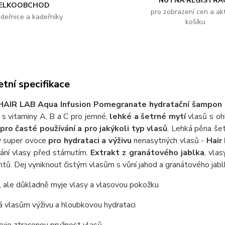
NUTNÁ REGISTRA
ELKOOBCHOD
pro zobrazení cen a akt
adeřnice a kadeřníky
košíku
tní specifikace
HAIR LAB Aqua Infusion Pomegranate hydratační šampon
) s vitaminy A, B a C pro jemné,
lehké a šetrné mytí
vlasů s o
pro časté používání a pro jakýkoli typ vlasů
. Lehká pěna še
y super ovoce
pro hydrataci a výživu
nenasytných vlasů -
Hair
rání vlasy před stárnutím.
Extrakt z granátového jablka
, vla
antů. Dej vyniknout čistým vlasům s vůní jahod a granátového
, ale důkladně myje vlasy a vlasovou pokožku
 vlasům výživu a hloubkovou hydrataci
uje ztracenou pružnost vlasů