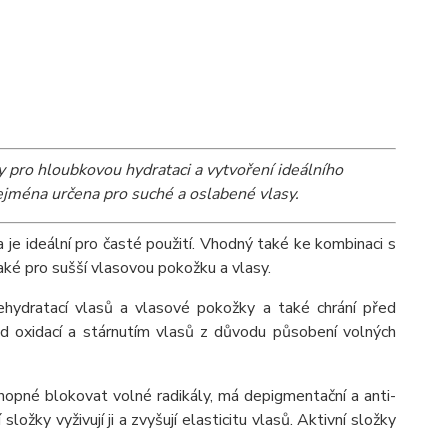
y pro hloubkovou hydrataci a vytvoření ideálního
zejména určena pro suché a oslabené vlasy.
je ideální pro časté použití. Vhodný také ke kombinaci s
také pro sušší vlasovou pokožku a vlasy.
dehydratací vlasů a vlasové pokožky a také chrání před
 oxidací a stárnutím vlasů z důvodu působení volných
hopné blokovat volné radikály, má depigmentační a anti-
složky vyživují ji a zvyšují elasticitu vlasů. Aktivní složky