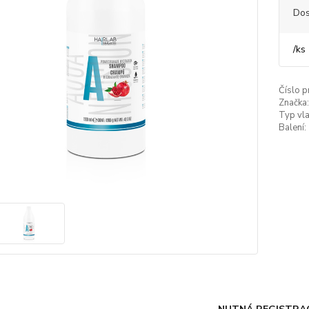
Dos
/
ks
Číslo p
Značka:
Typ vla
Balení: