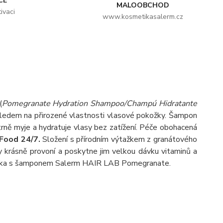
CE
MALOOBCHOD
ivaci
www.kosmetikasalerm.cz
(
Pomegranate Hydration Shampoo/Champú Hidratante
hledem na přirozené vlastnosti vlasové pokožky. Šampon
trně myje a hydratuje vlasy bez zatížení. Péče obohacená
 Food 24/7.
Složení s přírodním výtažkem z granátového
sy krásně provoní a poskytne jim velkou dávku vitaminů a
 jablka s šamponem Salerm HAIR LAB Pomegranate.