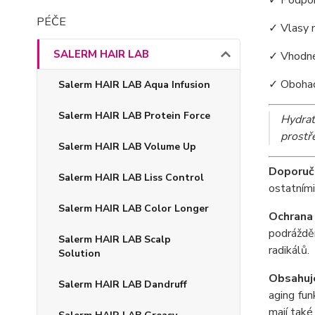
PÉČE
✓ Vlasy n
SALERM HAIR LAB
✓ Vhodné
✓ Obohac
Salerm HAIR LAB Aqua Infusion
Salerm HAIR LAB Protein Force
Hydrat
prostř
Salerm HAIR LAB Volume Up
Doporuč
Salerm HAIR LAB Liss Control
ostatními
Salerm HAIR LAB Color Longer
Ochrana
podráždě
Salerm HAIR LAB Scalp
radikálů.
Solution
Obsahuje
Salerm HAIR LAB Dandruff
aging funk
mají také