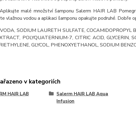
Aplikujte malé množství šamponu Salerm HAIR LAB Pomegran
e vlažnou vodou a aplikaci šamponu opakujte podruhé. Dobře op
:
VODA, SODIUM LAURETH SULFATE, COCAMIDOPROPYL B
XTRACT, POLYQUATERNIUM-7, CITRIC ACID, GLYCERIN,
RIETHYLENE, GLYCOL, PHENOXYETHANOL, SODIUM BENZOATE
zařazeno v kategoriích
RM HAIR LAB
Salerm HAIR LAB Aqua
Infusion