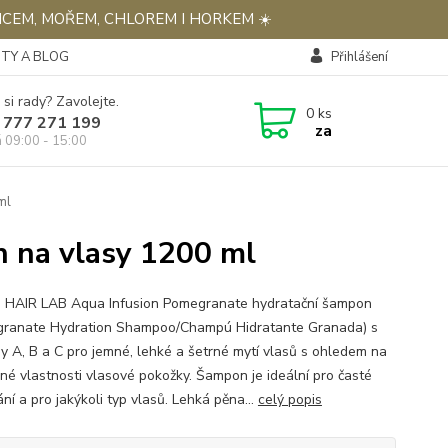
NCEM, MOŘEM, CHLOREM I HORKEM ☀️
TY A BLOG
Přihlášení
 si rady? Zavolejte.
0
ks
 777 271 199
za
á 09:00 - 15:00
ml
 na vlasy 1200 ml
 HAIR LAB Aqua Infusion Pomegranate hydratační šampon
ranate Hydration Shampoo/Champú Hidratante Granada) s
ny A, B a C pro jemné, lehké a šetrné mytí vlasů s ohledem na
ené vlastnosti vlasové pokožky. Šampon je ideální pro časté
ní a pro jakýkoli typ vlasů. Lehká pěna...
celý popis