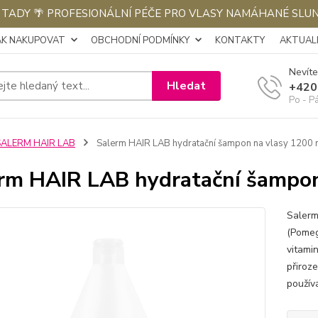
E TADY 🌴 PROFESIONÁLNÍ PÉČE PRO VLASY NAMÁHANÉ SLU
AK NAKUPOVAT
OBCHODNÍ PODMÍNKY
KONTAKTY
AKTUALI
Nevíte
Hledat
+420
Po - P
SALERM HAIR LAB
Salerm HAIR LAB hydratační šampon na vlasy 1200 
rm HAIR LAB hydratační šampon
Salerm
(Pomeg
vitami
přiroz
používá