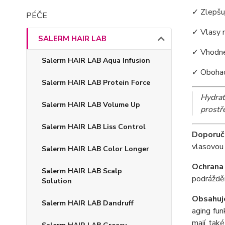
✓ Zlepšuj
PÉČE
✓ Vlasy n
SALERM HAIR LAB
✓ Vhodné
Salerm HAIR LAB Aqua Infusion
✓ Obohac
Salerm HAIR LAB Protein Force
Hydrat
Salerm HAIR LAB Volume Up
prostř
Salerm HAIR LAB Liss Control
Doporuč
vlasovou 
Salerm HAIR LAB Color Longer
Ochrana
Salerm HAIR LAB Scalp
podrážděn
Solution
Obsahuje
Salerm HAIR LAB Dandruff
aging funk
mají také