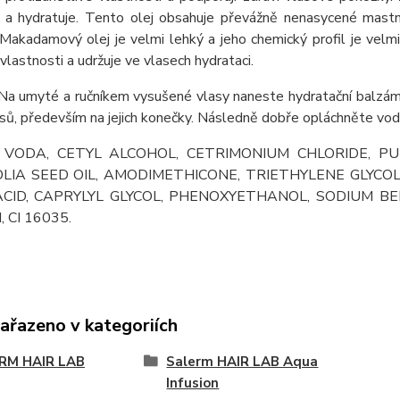
e a hydratuje. Tento olej obsahuje převážně nenasycené mast
. Makadamový olej je velmi lehký a jeho chemický profil je ve
vlastnosti a udržuje ve vlasech hydrataci.
a umyté a ručníkem vysušené vlasy naneste hydratační balz
sů, především na jejich konečky. Následně dobře opláchněte vod
:
VODA, CETYL ALCOHOL, CETRIMONIUM CHLORIDE, 
LIA SEED OIL, AMODIMETHICONE, TRIETHYLENE GLYCOL
 ACID, CAPRYLYL GLYCOL, PHENOXYETHANOL, SODIUM B
 CI 16035.
zařazeno v kategoriích
RM HAIR LAB
Salerm HAIR LAB Aqua
Infusion