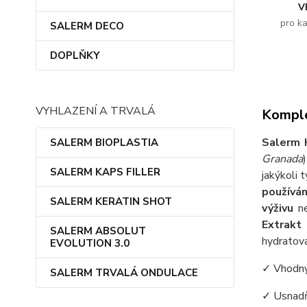
V
pro k
SALERM DECO
DOPLŇKY
VYHLAZENÍ A TRVALÁ
Komple
Salerm 
SALERM BIOPLASTIA
Granada
SALERM KAPS FILLER
jakýkoli 
používán
SALERM KERATIN SHOT
výživu
n
Extrakt
SALERM ABSOLUT
hydratov
EVOLUTION 3.0
✓ Vhodný
SALERM TRVALÁ ONDULACE
✓ Usnadň