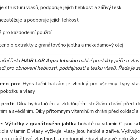
e strukturu vlasů, podporuje jejich hebkost a zářivý lesk
ezatěžuje a podporuje jejich lehkost
 pro každodenní použití
eno o extrakty z granátového jablka a makadamový olej
ační řada
HAIR LAB Aqua Infusion
nabízí produkty péče o vlas
edí pro obnovení hebkosti, poddajnosti a lesku vlasů. Řada je 
eno pro:
Hydratační balzám je vhodný pro všechny typy vlasů 
pokožku a vlasy.
 proti:
Díky hydratačním a zklidňujícím složkám chrání před 
ím a svěděním. Díky přítomným vitamínům chrání před oxidací a 
: Výtažky z granátového jablka
bohaté na vitamín C jsou sc
ci a vitamín E vlasy vyživuje, vlasy jsou hebké a zářivé. Vyživující 
 protizánětlivé vlastnosti a podporují zdraví vlasové pokožky.