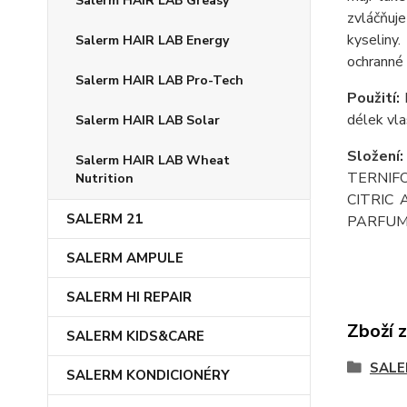
Salerm HAIR LAB Greasy
zvláčňuj
kyseliny
Salerm HAIR LAB Energy
ochranné 
Salerm HAIR LAB Pro-Tech
Použití:
N
délek vla
Salerm HAIR LAB Solar
Složení
Salerm HAIR LAB Wheat
TERNIFO
Nutrition
CITRIC
SALERM 21
PARFUM,
SALERM AMPULE
SALERM HI REPAIR
Zboží 
SALERM KIDS&CARE
SALE
SALERM KONDICIONÉRY