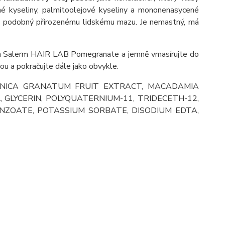
né kyseliny, palmitoolejové kyseliny a mononenasycené
lmi podobný přirozenému lidskému mazu. Je nemastný, má
ám Salerm HAIR LAB Pomegranate a jemně vmasírujte do
ou a pokračujte dále jako obvykle.
PUNICA GRANATUM FRUIT EXTRACT, MACADAMIA
, GLYCERIN, POLYQUATERNIUM-11, TRIDECETH-12,
ENZOATE, POTASSIUM SORBATE, DISODIUM EDTA,