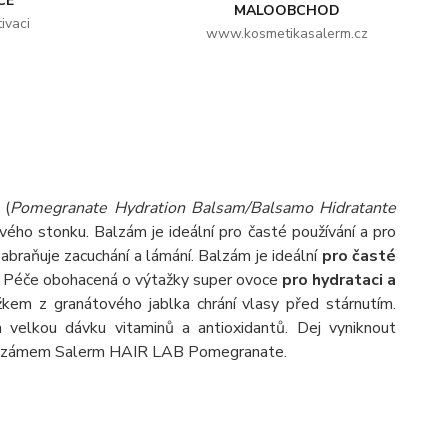
CE
MALOOBCHOD
ivaci
www.kosmetikasalerm.cz
m
(
Pomegranate Hydration Balsam/Balsamo Hidratante
vého stonku. Balzám je ideální pro časté používání a pro
zabraňuje zacuchání a lámání. Balzám je ideální
pro časté
í. Péče obohacená o výtažky super ovoce
pro hydrataci a
kem z granátového jablka chrání vlasy před stárnutím.
m velkou dávku vitaminů a antioxidantů. Dej vyniknout
 balzámem Salerm HAIR LAB Pomegranate.