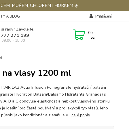
NCEM, MOŘEM, CHLOREM I HORKEM ☀️
TY A BLOG
Přihlášení
 si rady? Zavolejte.
0
ks
 777 271 199
za
á 09:00 - 15:00
ml
 na vlasy 1200 ml
 HAIR LAB Aqua Infusion Pomegranate hydratační balzám
ranate Hydration Balsam/Balsamo Hidratante Granada) s
ny A, B a C obnovuje elastičnost a hebkost vlasového stonku.
je ideální pro časté používání a pro jakýkoli typ vlasů. Jeho
 působí jako kondicionér a zjemňuje v...
celý popis