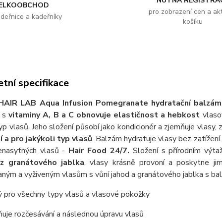
NUTNÁ REGISTRA
ELKOOBCHOD
pro zobrazení cen a akt
adeřnice a kadeřníky
košíku
tní specifikace
HAIR LAB Aqua Infusion Pomegranate hydratační balzá
) s
vitaminy A, B a C
obnovuje elastičnost a hebkost
vlaso
typ vlasů. Jeho složení působí jako kondicionér a zjemňuje vlasy, 
í a pro jakýkoli typ vlasů
. Balzám hydratuje vlasy bez zatížen
enasytných vlasů -
Hair Food 24/7.
Složení s přírodním výtaž
 z granátového jablka
, vlasy krásně provoní a poskytne ji
aným a vyživeným vlasům s vůní jahod a granátového jablka s
 pro všechny typy vlasů a vlasové pokožky
uje rozčesávání a následnou úpravu vlasů