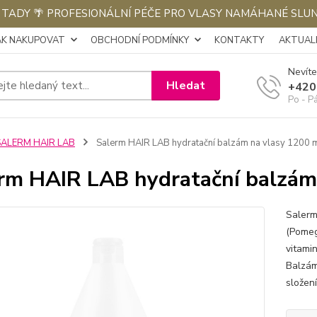
E TADY 🌴 PROFESIONÁLNÍ PÉČE PRO VLASY NAMÁHANÉ SLU
AK NAKUPOVAT
OBCHODNÍ PODMÍNKY
KONTAKTY
AKTUALI
Nevíte
Hledat
+420
Po - P
SALERM HAIR LAB
Salerm HAIR LAB hydratační balzám na vlasy 1200 
rm HAIR LAB hydratační balzám
Salerm
(Pomeg
vitami
Balzám 
složení