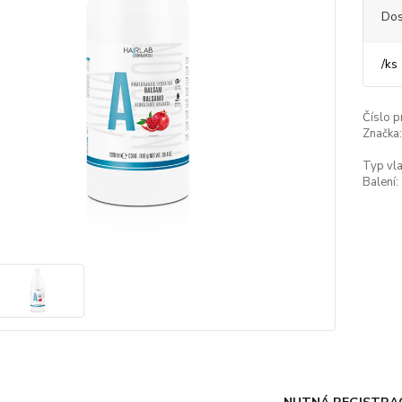
Dos
/
ks
Číslo p
Značka:
Typ vla
Balení: