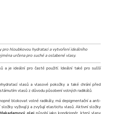
y pro hloubkovou hydrataci a vytvoření ideálního
zejména určena pro suché a oslabené vlasy.
a je ideální pro časté použití. Ideální také pro sušší
dehydratací vlasů a vlasové pokožky a také chrání před
stárnutím vlasů z důvodu působení volných radikálů.
hopné blokovat volné radikály, má depigmentační a anti-
složky vyživují ji a zvyšují elasticitu vlasů. Aktivní složky
Makadamový olej
působí jako kondicionér, který vlasy