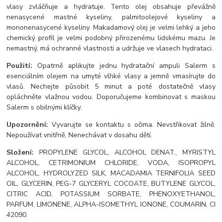
vlasy zvláčňuje a hydratuje. Tento olej obsahuje převážně
nenasycené mastné kyseliny, palmitoolejové kyseliny a
mononenasycené kyseliny. Makadamový olej je velmi lehký a jeho
chemický profil je velmi podobný přirozenému lidskému mazu. Je
nemastný, má ochranné vlastnosti a udržuje ve vlasech hydrataci.
Použití:
Opatrně aplikujte jednu hydratační ampuli Salerm s
esenciálním olejem na umyté vlhké vlasy a jemně vmasírujte do
vlasů. Nechejte působit 5 minut a poté dostatečně vlasy
opláchněte vlažnou vodou. Doporučujeme kombinovat s maskou
Salerm s obilnými klíčky.
Upozornění:
Vyvarujte se kontaktu s očima. Nevstřikovat žilně.
Nepoužívat vnitřně. Nenechávat v dosahu dětí.
Složení:
PROPYLENE GLYCOL, ALCOHOL DENAT., MYRISTYL
ALCOHOL, CETRIMONIUM CHLORIDE, VODA, ISOPROPYL
ALCOHOL, HYDROLYZED SILK, MACADAMIA TERNIFOLIA SEED
OIL, GLYCERIN, PEG-7 GLYCERYL COCOATE, BUTYLENE GLYCOL,
CITRIC ACID, POTASSIUM SORBATE, PHENOXYETHANOL,
PARFUM, LIMONENE, ALPHA-ISOMETHYL IONONE, COUMARIN, CI
42090.