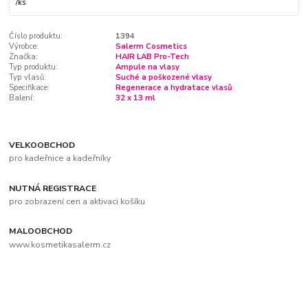
/
ks
Číslo produktu:
1394
Výrobce:
Salerm Cosmetics
Značka:
HAIR LAB Pro-Tech
Typ produktu:
Ampule na vlasy
Typ vlasů:
Suché a poškozené vlasy
Specifikace:
Regenerace a hydratace vlasů
Balení:
32 x 13 ml
VELKOOBCHOD
pro kadeřnice a kadeřníky
NUTNÁ REGISTRACE
pro zobrazení cen a aktivaci košíku
MALOOBCHOD
www.kosmetikasalerm.cz