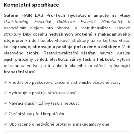
Kompletní specifikace
Salerm HAIR LAB Pro-Tech hydratační ampule na vlasy
(
Moisturizing Essential Oil/Aceite Esencial Hidratante
) s
esenciálním olejem pro obnovu a restrukturalizaci vlasové
struktury. Díky obsahu
hedvábných proteinů a makadamového
oleje
proniká do hloubky vlasové struktury až ke kortexu vlasu,
kde
opravuje, obnovuje a posiluje poškozené a oslabené
části
vlasového stonku. Restrukturalizační ošetření navrací vlasům
jejich přirozený vzhled, elasticitu,
zářivý lesk a hebkost
. Vytváří
ochrannou vrstvu proti vlhkosti okolního prostředí, způsobující
krepatění vlasů.
✓ Vhodný pro poškozené, zničené a chemicky ošetřené vlasy
✓ Hydratuje a posiluje strukturu vlasů
✓ Navrací vlasům zářivý lesk a hebkost
✓ Chrání vlasy před krepatěním
✓ Obohaceno o hedvábné proteiny a makadamový olej