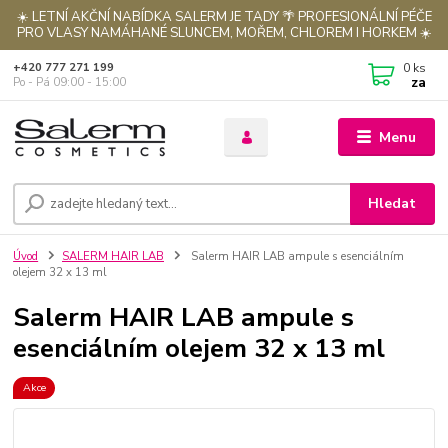
☀️ LETNÍ AKČNÍ NABÍDKA SALERM JE TADY 🌴 PROFESIONÁLNÍ PÉČE
PRO VLASY NAMÁHANÉ SLUNCEM, MOŘEM, CHLOREM I HORKEM ☀️
0
ks
+420 777 271 199
za
Po - Pá 09:00 - 15:00
Menu
Hledat
Úvod
SALERM HAIR LAB
Salerm HAIR LAB ampule s esenciálním
olejem 32 x 13 ml
Salerm HAIR LAB ampule s
esenciálním olejem 32 x 13 ml
Akce