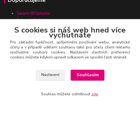
Salerm BIOplastia
Salerm HD Colors
Biokera Natura Colors
S cookies si náš web hned více
vychutnáte
Katalog Salerm Cosmetics 2024
Pro základní funkčnost, zpříjemnění používání webu, analytické
účely a v případě udělení souhlasu také pro účely cílení reklamy
využíváme soubory cookies. Nastavení vlastních preferencí
Kontakty
cookies můžete kdykoli upravit odkazem ve spodní části stránek.
Souhlasím
Nastavení
Zákaznická linka Salerm.cz
Souhlas můžete odmítnout
zde
.
+420 777 271 199
salerm@salerm.cz