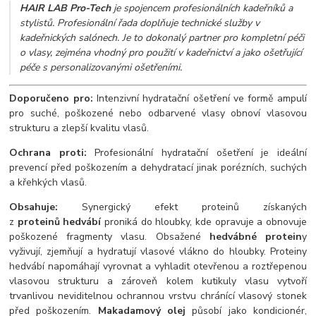
HAIR LAB Pro-Tech
je spojencem profesionálních kadeřníků a
stylistů. Profesionální řada doplňuje technické služby v
kadeřnických salónech. Je to dokonalý partner pro kompletní péči
o vlasy, zejména vhodný pro použití v kadeřnictví a jako ošetřující
péče s personalizovanými ošetřeními.
Doporučeno pro:
Intenzivní hydratační ošetření ve formě ampulí
pro suché, poškozené nebo odbarvené vlasy obnoví vlasovou
strukturu a zlepší kvalitu vlasů.
Ochrana proti:
Profesionální hydratační ošetření je ideální
prevencí před poškozením a dehydratací jinak porézních, suchých
a křehkých vlasů.
Obsahuje:
Synergický efekt proteinů získaných
z
proteinů hedvábí
proniká do hloubky, kde opravuje a obnovuje
poškozené fragmenty vlasu. Obsažené
hedvábné protein
y
vyživují, zjemňují a hydratují vlasové vlákno do hloubky. Proteiny
hedvábí napomáhají vyrovnat a vyhladit otevřenou a roztřepenou
vlasovou strukturu a zároveň kolem kutikuly vlasu vytvoří
trvanlivou neviditelnou ochrannou vrstvu chránící vlasový stonek
před poškozením.
Makadamový olej
působí jako kondicionér,