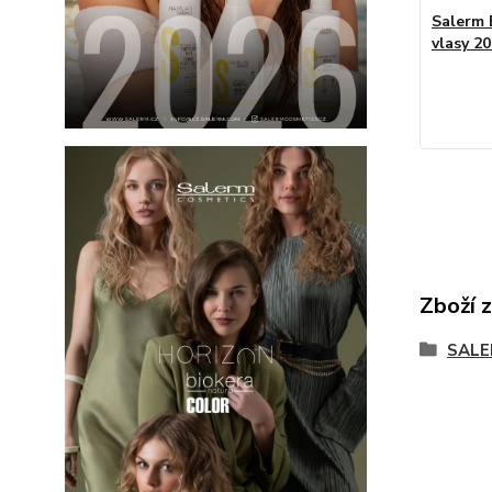
Salerm B
vlasy 2
Zboží 
SALE