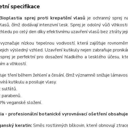
tní specifikace
Bioplastia sprej proti krepatění vlasů
je ochranný sprej na
vlasů, čímž dodávají intenzivní lesk. Sprej je odolný vůči vlhko
zhledu po celý den díky efektivnímu uzavření vlasů bez ztráty jeji
vyznačuje nízkou tepelnou vodivostí, která zajišťuje rovnoměr
jejich výsledný vzhled. Uzavření kutikuly nejen zabraňuje pronikán
sprej je perfektní pro dosažení hladkého a lesklého účesu, kt
m a vlhkostí.
žuje tření během žehlení a česání, čímž významně snižuje lámavos
vírá kutikulu a posiluje vlasy.
 sulfátů.
 parabenů.
% veganské složení.
ia - profesionální botanické vyrovnávací ošetření obsahuje
anský keratin:
Směs rostlinných bílkovin, které obnovují ztracen