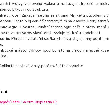
vnitřní vrstvy vlasového vlákna a nahrazuje ztracené aminok
abenou bílkovinnou strukturu.
ketti olej:
Získáván šetrně ze stromu Manketti původem z Af
tností. Tento olej vytváří ochranný film na vlasech, který zabra
hnologie Biocure:
Unikátní technologie péče o vlasy, která 
ovuje vnitřní vazby vlasů, čímž zvyšuje jejich sílu a odolnost.
cerin:
Přírodní hydratační složka, která zajišťuje jemný pocit a m
u.
mbucké máslo:
Africký plod bohatý na přírodní mastné kyseli
sům.
plikujte na vlhké vlasy, poté rozčešte a vysušte.
žení
gační leták Salerm Bioplastia CZ