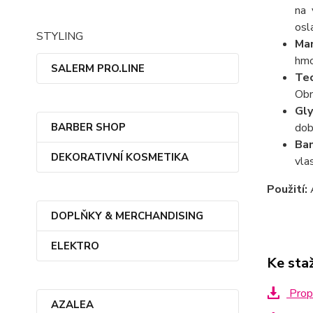
na 
osl
STYLING
Man
hmo
SALERM PRO.LINE
Tec
Obn
Gly
dob
BARBER SHOP
Ba
DEKORATIVNÍ KOSMETIKA
vla
Použití:
A
DOPLŇKY & MERCHANDISING
ELEKTRO
Ke sta
Propa
AZALEA