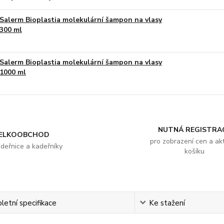
Salerm Bioplastia molekulární šampon na vlasy
300 ml
Salerm Bioplastia molekulární šampon na vlasy
1000 ml
NUTNÁ REGISTRA
ELKOOBCHOD
pro zobrazení cen a akt
adeřnice a kadeřníky
košíku
etní specifikace
Ke stažení