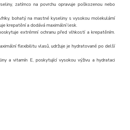
yseliny, zatímco na povrchu opravuje poškozenou nebo
riky, bohatý na mastné kyseliny s vysokou molekulární
ňuje krepatění a dodává maximální lesk.
poskytuje extrémní ochranu před vlhkostí a krepatěním.
aximální flexibilitu vlasů, udržuje je hydratované po delší
ny a vitamín E, poskytující vysokou výživu a hydrataci