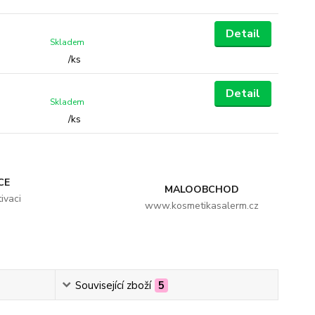
Detail
Skladem
/
ks
Detail
Skladem
/
ks
CE
MALOOBCHOD
ivaci
www.kosmetikasalerm.cz
Související zboží
5