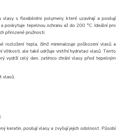
 vlasy s flexibilními polymery, které uzavírají a posilují
sti a poskytuje tepelnou ochranu až do 200 °C. Ideální pro
ch přirozené pružnosti.
né rozložení tepla, čímž minimalizuje poškození vlasů a
í vlhkosti, ale také udržuje vnitřní hydrataci vlasů. Tento
erý vydrží celý den, zatímco chrání vlasy před tepelným
t vlasů.
:
ý keratin, posilují vlasy a zvyšují jejich odolnost. Působí