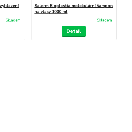
vyhlazení
Salerm Bioplastia molekulární šampon
Sal
na vlasy 1000 ml
hy
Skladem
Skladem
Detail