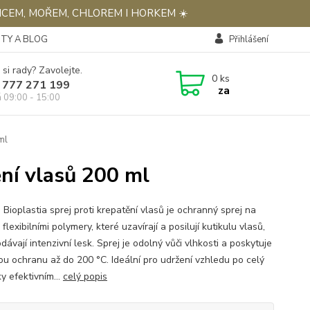
NCEM, MOŘEM, CHLOREM I HORKEM ☀️
TY A BLOG
Přihlášení
 si rady? Zavolejte.
0
ks
 777 271 199
za
á 09:00 - 15:00
ml
ění vlasů 200 ml
Bioplastia sprej proti krepatění vlasů je ochranný sprej na
 flexibilními polymery, které uzavírají a posilují kutikulu vlasů,
dávají intenzivní lesk. Sprej je odolný vůči vlhkosti a poskytuje
ou ochranu až do 200 °C. Ideální pro udržení vzhledu po celý
y efektivním...
celý popis