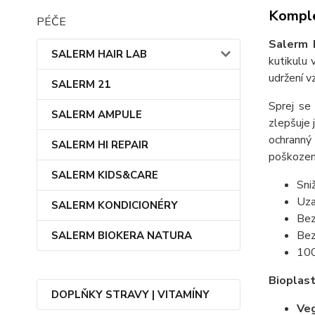
Komple
PÉČE
Salerm 
SALERM HAIR LAB
kutikulu 
udržení v
SALERM 21
Sprej se 
SALERM AMPULE
zlepšuje 
ochranný 
SALERM HI REPAIR
poškození
SALERM KIDS&CARE
Sni
Uza
SALERM KONDICIONÉRY
Bez
Bez
SALERM BIOKERA NATURA
100
Bioplast
DOPLŇKY STRAVY | VITAMÍNY
Veg