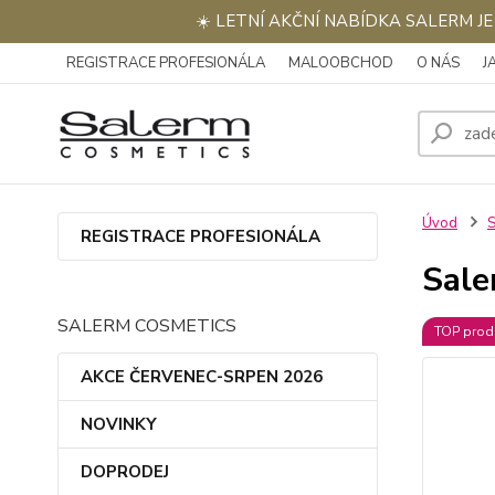
☀️ LETNÍ AKČNÍ NABÍDKA SALERM J
REGISTRACE PROFESIONÁLA
MALOOBCHOD
O NÁS
J
Úvod
REGISTRACE PROFESIONÁLA
Sale
SALERM COSMETICS
TOP prod
AKCE ČERVENEC-SRPEN 2026
NOVINKY
DOPRODEJ