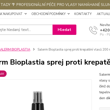
E TADY 🌴 PROFESIONÁLNÍ PÉČE PRO VLASY NAMÁHANÉ SLU
AK NAKUPOVAT
OBCHODNÍ PODMÍNKY
KONTAKTY
AKTUALI
Nevíte
Hledat
+420
Po - P
SALERM BIOPLASTIA
Salerm Bioplastia sprej proti krepatění vlasů 200 
rm Bioplastia sprej proti krepat
ukt
Salerm 
vlasy s
čímž do
tepeln
den dík