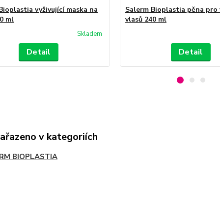
ioplastia vyživující maska na
Salerm Bioplastia pěna pro 
00 ml
vlasů 240 ml
Skladem
Detail
Detail
zařazeno v kategoriích
RM BIOPLASTIA