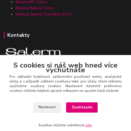
Salerm HD Colors
Biokera Natura Colors
Katalog Salerm Cosmetics 2024
Kontakty
S cookies si náš web hned více
vychutnáte
Zákaznická linka Salerm.cz
+420 777 271 199
Pro základní funkčnost, zpříjemnění používání webu, analytické
účely a v případě udělení souhlasu také pro účely cílení reklamy
využíváme soubory cookies. Nastavení vlastních preferencí
salerm@salerm.cz
cookies můžete kdykoli upravit odkazem ve spodní části stránek.
Souhlasím
Nastavení
Souhlas můžete odmítnout
zde
.
© Salerm Cosmetics CZ