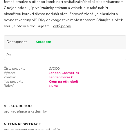
Jemná emulze s účinnou kombinací revitalizačních složek a s vitamínem
C nejen oddalují první známky stárnutí a vrásek, ale také nabízí
okamžitou korekci těchto neduhů pleti. Zároveň zlepšuje elasticitu a
pevnost kontury očí. Díky dekongestivním vlastnostem účinných složek
snižuje otoky a redukuje tm...
celý popis
Dostupnost
Skladem
/
ks
Číslo produktu:
LVCCO
Výrobce:
Lendan Cosmetics
Značka:
Lendan Forza C
Typ produktu:
Krém na oční okolí
Balení:
15 ml
VELKOOBCHOD
pro kadeřnice a kadeřníky
NUTNÁ REGISTRACE
pro zobrazení cen a aktivaci košíku