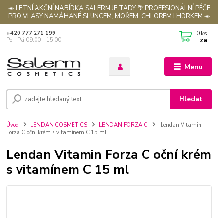
☀️ LETNÍ AKČNÍ NABÍDKA SALERM JE TADY 🌴 PROFESIONÁLNÍ PÉČE
PRO VLASY NAMÁHANÉ SLUNCEM, MOŘEM, CHLOREM I HORKEM ☀️
0
ks
+420 777 271 199
za
Po - Pá 09:00 - 15:00
Menu
Hledat
Úvod
LENDAN COSMETICS
LENDAN FORZA C
Lendan Vitamin
Forza C oční krém s vitamínem C 15 ml
Lendan Vitamin Forza C oční krém
s vitamínem C 15 ml