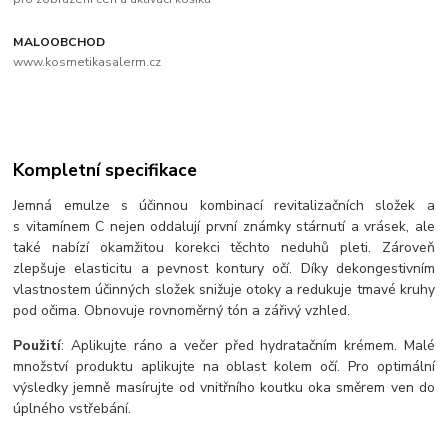
MALOOBCHOD
www.kosmetikasalerm.cz
Kompletní specifikace
Jemná emulze s účinnou kombinací revitalizačních složek a
s vitamínem C nejen oddalují první známky stárnutí a vrásek, ale
také nabízí okamžitou korekci těchto neduhů pleti. Zároveň
zlepšuje elasticitu a pevnost kontury očí. Díky dekongestivním
vlastnostem účinných složek snižuje otoky a redukuje tmavé kruhy
pod očima. Obnovuje rovnoměrný tón a zářivý vzhled.
Použití
: Aplikujte ráno a večer před hydratačním krémem. Malé
množství produktu aplikujte na oblast kolem očí. Pro optimální
výsledky jemně masírujte od vnitřního koutku oka směrem ven do
úplného vstřebání.