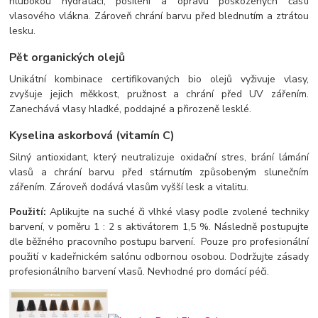
hlubokou hydrataci, posílení a opravu poškozených částí
vlasového vlákna. Zároveň chrání barvu před blednutím a ztrátou
lesku.
Pět organických olejů
Unikátní kombinace certifikovaných bio olejů vyživuje vlasy,
zvyšuje jejich měkkost, pružnost a chrání před UV zářením.
Zanechává vlasy hladké, poddajné a přirozeně lesklé.
Kyselina askorbová (vitamín C)
Silný antioxidant, který neutralizuje oxidační stres, brání lámání
vlasů a chrání barvu před stárnutím způsobeným slunečním
zářením. Zároveň dodává vlasům vyšší lesk a vitalitu.
Použití:
Aplikujte na suché či vlhké vlasy podle zvolené techniky
barvení, v poměru 1 : 2 s aktivátorem 1,5 %. Následně postupujte
dle běžného pracovního postupu barvení. Pouze pro profesionální
použití v kadeřnickém salónu odbornou osobou. Dodržujte zásady
profesionálního barvení vlasů. Nevhodné pro domácí péči.