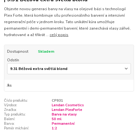
Objevte novou generaci barvy na vlasy na olejové bázi s technologií
Plex Forte, která kombinuje sílu profesionálního barvení a intenzivní
regenerační péče v jednom kroku. Tato unikátní kúra umožňuje
permanentní i demi-permanentní barvení, které zanechává vlasy zářivé,
hydratované a až třikrát ...
celý popis
Dostupnost
Skladem
Odstín
/
ks
Číslo produktu:
CP931
Výrobce:
Lendan Cosmetics
Značka:
Lendan PlexForte
Typ produktu:
Barva na vlasy
Balení:
50 ml
Barva:
Permanentní
Poměr míchání:
1:2