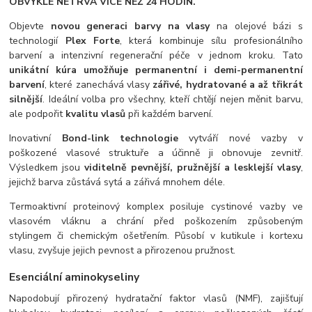
OBVYKLE NETRVÁ VÍCE NEŽ 24 HODIN.
Objevte
novou generaci barvy na vlasy
na olejové bázi s
technologií
Plex Forte
, která kombinuje sílu profesionálního
barvení a intenzivní regenerační péče v jednom kroku. Tato
unikátní kúra umožňuje permanentní i demi-permanentní
barvení
, které zanechává vlasy
zářivé, hydratované a až třikrát
silnější
. Ideální volba pro všechny, kteří chtějí nejen měnit barvu,
ale podpořit
kvalitu vlasů
při každém barvení.
Inovativní
Bond-link technologie
vytváří nové vazby v
poškozené vlasové struktuře a účinně ji obnovuje zevnitř.
Výsledkem jsou
viditelně pevnější, pružnější a lesklejší vlasy
,
jejichž barva zůstává sytá a zářivá mnohem déle.
Termoaktivní proteinový komplex posiluje cystinové vazby ve
vlasovém vláknu a chrání před poškozením způsobeným
stylingem či chemickým ošetřením. Působí v kutikule i kortexu
vlasu, zvyšuje jejich pevnost a přirozenou pružnost.
Esenciální aminokyseliny
Napodobují přirozený hydratační faktor vlasů (NMF), zajišťují